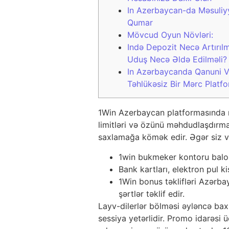
In Azerbaycan-da Məsuliyy
Qumar
Mövcud Oyun Növləri:
Ində Depozit Necə Artırılm
Uduş Necə Əldə Edilməli?
In Azərbaycanda Qanuni 
Təhlükəsiz Bir Mərc Platfo
1Win Azerbaycan platformasında məs
limitləri və özünü məhdudlaşdırma 
saxlamağa kömək edir. Əgər siz və
1win bukmeker kontoru balom
Bank kartları, elektron pul ki
1Win bonus təklifləri Azərb
şərtlər təklif edir.
Layv-dilerlər bölməsi əyləncə baxı
sessiya yetərlidir. Promo idarəsi ü