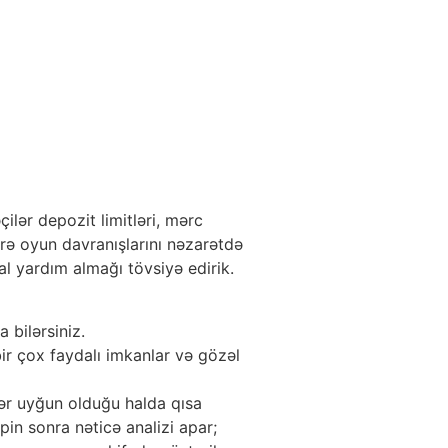
ilər depozit limitləri, mərc
lərə oyun davranışlarını nəzarətdə
l yardım almağı tövsiyə edirik.
 bilərsiniz.
r çox faydalı imkanlar və gözəl
lər uyğun olduğu halda qısa
pin sonra nəticə analizi apar;