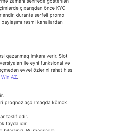
irmə zamanı səhifədə göstərilən
 seçimlərdə çıxarışdan öncə KYC
rləndir, durante sərfəli promo
 paylaşımı rəsmi kanallardan
əsi qazanmaq imkanı verir. Slot
ersiyaları ilə eyni funksional və
keçmədən əvvəl özlərini rahat hiss
1 Win AZ
.
r.
ələri proqnozlaşdırmaqda kömək
 təklif edir.
k faydalıdır.
ə bilərsiniz. Bu məqsədlə