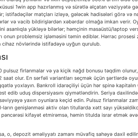
üsusi 1win app hazırlanmış və sürətlə əlçatan vəziyyətə gəti
istifadəçilər matçları izləyə, gələcək hadisələri görə və nət
rlər və vacib bildirişlərdən xəbərdar olmağa imkan verir. O
ini asanlıqla yükləyə bilərlər; həmçinin masaüstü/laptop ve
arı onun problemsiz işləməsini təmin ediblər. Hərrac prosesi
cihaz növlərində istifadəyə uyğun qurulub.
sı
pulsuz firlanmalar və ya kiçik nağd bonusu təqdim olunur,
 saat olur. En sərfəli variantları seçmək üçün şərtlərdə oy
qqətlə yoxlayın. Bankroll idarəçiliyi üçün hər spinə kapitalı
t edib uduş dispersiyasını qiymətləndirin. Seriya daxilində u
n səviyyəyə yaxın oyunlara keçid edin. Pulsuz firlanmalar z
d-ların genişlənməsi aktiv olan titullarda xətt sayı yüksəldikc
 pəncərəsi kifayət etmirəmsə, həmin titulda israr etmək əvə
 o, depozit əməliyyatı zamanı müvafiq sahəyə daxil edilir;