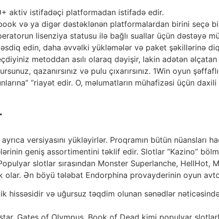
 aktiv istifadəçi platformadan istifadə edir.
ok və ya digər dəstəklənən platformalardan birini seçə bil
eratorun lisenziya statusu ilə bağlı suallar üçün dəstəyə mü
təsdiq edin, daha əvvəlki yükləmələr və paket şəkillərinə diq
iyiniz metoddan asılı olaraq dəyişir, lakin adətən əlçatan q
sunuz, qazanırsınız və pulu çıxarırsınız. 1Win oyun şəffaflı
nlarına” “riayət edir. O, məlumatların mühafizəsi üçün daxil
r
in ayrıca versiyasını yükləyirlər. Proqramın bütün nüansları 
inin geniş assortimentini təklif edir. Slotlar “Kazino” bölm
. Populyar slotlar sırasından Monster Superlanche, HellHot,
k olar. Ən böyü tələbat Endorphina provayderinin oyun avto
itik hissəsidir və uğursuz təqdim olunan sənədlər nəticəsi
tar, Gates of Olympus, Book of Dead kimi populyar slotlarl