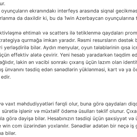
ur.
ilə oyunçuların ekranındakı interfeys arasında siqnal gecikməs
ırlanma da daxildir ki, bu da 1win Azerbaycan oyunçuların
aktivləşmə ehtimalı və scatters ilə tetiklenmə qaydaları pro
strategiya qurmağa imkan yaradır. Rəsmi resursların dəstək
i yerləşdirilə bilər. Aydın menyular, oyun tələblərinin qısa i
çün effektiv alətə çevirir. Yeni hesab yaradarkən təqdim e
lıdır, lakin ən vacibi sonrakı çıxarış üçün lazım olan iden
yış ünvanını təsdiq edən sənədlərin yüklənməsi, kart və ya 
edir.
ə vaxt məhdudiyyətləri fərqli olur, buna görə qaydaları diq
sürətlə işlənir və müxtəlif ödəmə üsulları təklif olunur. Çıxa
la görə dəyişə bilər. Hesabınızın təsdiqi üçün şəxsiyyət və 
e win com üzərindən yoxlanılır. Sənədlər adətən bir neçə iş g
a bilər.