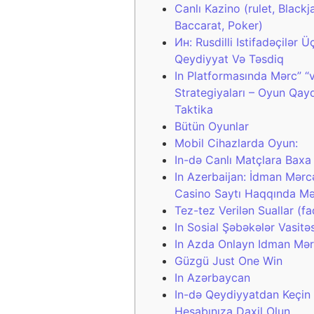
Canlı Kazino (rulet, Blackj
Baccarat, Poker)
Ин: Rusdilli Istifadəçilər Ü
Qeydiyyat Və Təsdiq
In Platformasında Mərc” “
Strategiyaları – Oyun Qayd
Taktika
Bütün Oyunlar
Mobil Cihazlarda Oyun:
In-də Canlı Matçlara Baxa
In Azerbaijan: İdman Mərc
Casino Saytı Haqqında Mə
Tez-tez Verilən Suallar (fa
In Sosial Şəbəkələr Vasitəs
In Azda Onlayn Idman Mər
Güzgü Just One Win
In Azərbaycan
In-də Qeydiyyatdan Keçin
Hesabınıza Daxil Olun