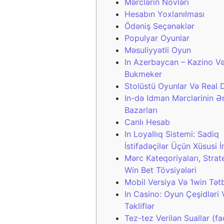
Mərclərin Növləri
Hesabın Yoxlanılması
Ödəniş Seçənəklər
Populyar Oyunlar
Məsuliyyətli Oyun
In Azerbaycan – Kazino V
Bukmeker
Stolüstü Oyunlar Və Real D
In-də Idman Mərclərinin Ə
Bazarları
Canlı Hesab
In Loyallıq Sistemi: Sadiq
İstifadəçilər Üçün Xüsusi I
Mərc Kateqoriyaları, Strat
Win Bet Tövsiyələri
Mobil Versiya Və 1win Tətb
In Casino: Oyun Çeşidləri 
Təkliflər
Tez-tez Verilən Suallar (fa