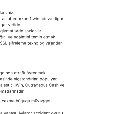
ərsiniz.
raciət edərkən 1 win adı və digər
qət yetirin.
iymətlərdə saxlanılır.
ğını və ədalətini təmin etmək
i SSL şifrələmə texnologiyasından
haqqında ətraflı öyrənmək
əsində əlçatandırlar, populyar
 Majestic 1Win, Outrageous Cash və
matlarınadır.
ndə çəkmə hüququ müvəqqəti
a yanaşı, Aviator accident oyunu