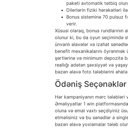
paketi avtomatik tətbiq olun
Dilerlərin fiziki hərəkətləri 
Bonus sisteminə 70 pulsuz f
verir.
Xüsusi olaraq, bonus rundlarının 
olunur ki, bu da oyun seçimində 
ünvanlı əlavələr və izahat sənədlər
benefit mexanikalarını öyrənmək ü
şərtlərinə və minimum depozitə bağ
reallığı adətən şəxsiyyət və yaşa
bəzən əlavə foto tələblərini əhatə 
Ödəniş Seçənəklər
Hər kampaniyanın mərc tələbləri v
Əməliyyatlar 1 win platformasında 
oluna və emal vaxtı seçdiyiniz üsu
etməlisiniz və bu sənədlər a singl
bəzən əlavə yoxlamalar tələb olun