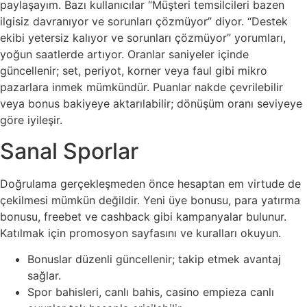
paylaşayım. Bazı kullanıcılar “Müşteri temsilcileri bazen
ilgisiz davranıyor ve sorunları çözmüyor” diyor. “Destek
ekibi yetersiz kalıyor ve sorunları çözmüyor” yorumları,
yoğun saatlerde artıyor. Oranlar saniyeler içinde
güncellenir; set, periyot, korner veya faul gibi mikro
pazarlara inmek mümkündür. Puanlar nakde çevrilebilir
veya bonus bakiyeye aktarılabilir; dönüşüm oranı seviyeye
göre iyileşir.
Sanal Sporlar
Doğrulama gerçekleşmeden önce hesaptan em virtude de
çekilmesi mümkün değildir. Yeni üye bonusu, para yatırma
bonusu, freebet ve cashback gibi kampanyalar bulunur.
Katılmak için promosyon sayfasını ve kuralları okuyun.
Bonuslar düzenli güncellenir; takip etmek avantaj
sağlar.
Spor bahisleri, canlı bahis, casino empieza canlı