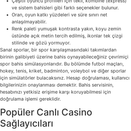
Çeşitli oyuncu profilleri için tekli, kombine (express)
ve sistem bahisleri gibi farklı seçenekler bulunur.
Oran, oyun katkı yüzdeleri ve süre sınırı net
anlaşılmayabilir.
Renk paleti yumuşak kontrasta yakın, koyu zemin
üstünde açık metin tercih edilmiş, ikonlar tek çizgi
stilinde ve gözü yormuyor.
Sanal sporlar, bir spor karşılaşmasındaki takımlardan
birinin galibiyeti üzerine bahis oynayabileceğiniz çevrimiçi
spor bahis simülasyonlarıdır. Bu bölümde futbol maçları,
hokey, tenis, kriket, badminton, voleybol ve diğer sporlar
için simülatörler bulacaksınız. Hesap doğrulaması, kullanıcı
bilgilerinizin onaylanması demektir. Bahis servisinin,
hesabınızı yetkisiz erişime karşı koruyabilmesi için
doğrulama işlemi gereklidir.
Popüler Canlı Casino
Sağlayıcıları