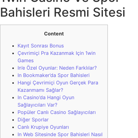
Bahisleri Resmi Sitesi
Content
Kayıt Sonrası Bonus
Çevrimiçi Pra Kazanmak Için 1win
Games
In’e Özel Oyunlar: Neden Farklılar?
In Bookmaker’da Spor Bahisleri
Hangi Çevrimiçi Oyun Gerçek Para
Kazanmamı Sağlar?
In Casino’da Hangi Oyun
Sağlayıcıları Var?
Popüler Canlı Casino Sağlayıcıları
Diğer Sporlar
Canlı Krupiye Oyunları
In Web Sitesinde Spor Bahisleri Nasıl