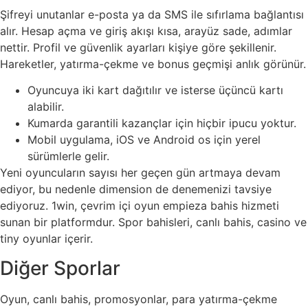
Şifreyi unutanlar e-posta ya da SMS ile sıfırlama bağlantısı
alır. Hesap açma ve giriş akışı kısa, arayüz sade, adımlar
nettir. Profil ve güvenlik ayarları kişiye göre şekillenir.
Hareketler, yatırma-çekme ve bonus geçmişi anlık görünür.
Oyuncuya iki kart dağıtılır ve isterse üçüncü kartı
alabilir.
Kumarda garantili kazançlar için hiçbir ipucu yoktur.
Mobil uygulama, iOS ve Android os için yerel
sürümlerle gelir.
Yeni oyuncuların sayısı her geçen gün artmaya devam
ediyor, bu nedenle dimension de denemenizi tavsiye
ediyoruz. 1win, çevrim içi oyun empieza bahis hizmeti
sunan bir platformdur. Spor bahisleri, canlı bahis, casino ve
tiny oyunlar içerir.
Diğer Sporlar
Oyun, canlı bahis, promosyonlar, para yatırma-çekme