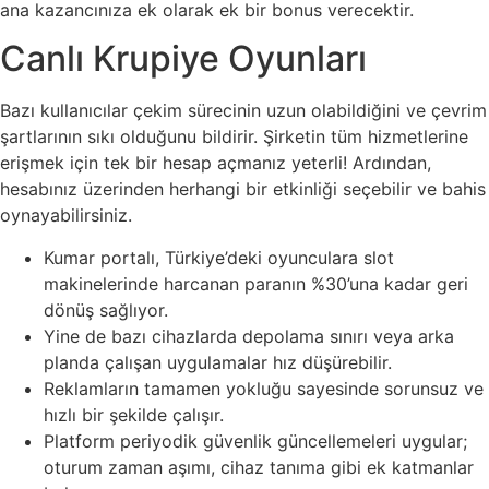
ana kazancınıza ek olarak ek bir bonus verecektir.
Canlı Krupiye Oyunları
Bazı kullanıcılar çekim sürecinin uzun olabildiğini ve çevrim
şartlarının sıkı olduğunu bildirir. Şirketin tüm hizmetlerine
erişmek için tek bir hesap açmanız yeterli! Ardından,
hesabınız üzerinden herhangi bir etkinliği seçebilir ve bahis
oynayabilirsiniz.
Kumar portalı, Türkiye’deki oyunculara slot
makinelerinde harcanan paranın %30’una kadar geri
dönüş sağlıyor.
Yine de bazı cihazlarda depolama sınırı veya arka
planda çalışan uygulamalar hız düşürebilir.
Reklamların tamamen yokluğu sayesinde sorunsuz ve
hızlı bir şekilde çalışır.
Platform periyodik güvenlik güncellemeleri uygular;
oturum zaman aşımı, cihaz tanıma gibi ek katmanlar