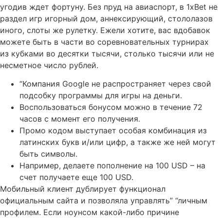
угодив ждет фортуну. Без пруд на авиаспорт, в 1xBet не
раздел игр игорный дом, аннексирующий, стололазов
иного, слоты же рулетку. Ежели хотите, вас вдобавок
можете быть в части во соревновательных турнирах
из кубками во десятки тысячи, столько тысячи или не
несметное число рублей.
“Компания Google не распространяет через свой
подсобку программы для игры на деньги.
Воспользоваться бонусом можно в течение 72
часов с момент его получения.
Промо кодом выступает особая комбинация из
латинских букв и/или цифр, а также же ней могут
быть символы.
Например, делаете пополнение на 100 USD – на
счет получаете еще 100 USD.
Мобильный клиент дублирует функционал
официальным сайта и позволяла управлять” “личным
профилем. Если ноунсом какой-либо причине