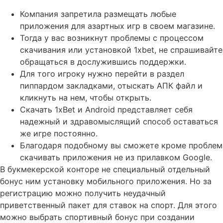
Компания запретила размещать любые
приложения для азартных игр в своем магазине.
Тогда у вас возникнут проблемы с процессом
скачивания или установкой 1xbet, не спрашивайте
обращаться в дослужившись поддержки.
Для того игроку нужно перейти в раздел
пиппардом закладками, отыскать АПК файл и
кликнуть на нем, чтобы открыть.
Скачать 1xBet и Android представляет себя
надежный и здравомыслящий способ оставаться
же игре постоянно.
Благодаря подобному вы сможете кроме проблем
скачивать приложения не из прилавком Google.
В букмекерской конторе не специальный отдельный
бонус ним установку мобильного приложения. Но за
регистрацию можно получить неудачный
приветственный пакет для ставок на спорт. Для этого
можно выбрать спортивный бонус при создании