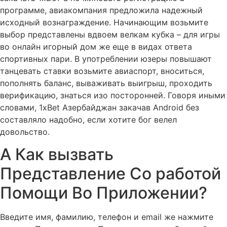
программе, авиакомпания предложила надежный
исходный вознаграждение. Начинающим возьмите
выбор представлены вдвоем велкам кубка – для игры
во онлайн игорный дом же еще в видах ответа
спортивных пари. В употреблении юзеры повышают
танцевать ставки возьмите авиаспорт, вноситься,
пополнять баланс, вываживать выигрыш, проходить
верификацию, знаться изо посторонней. Говоря иными
словами, 1xBet Азербайджан закачав Android без
составляло надобно, если хотите бог велел
довольство.
А Как вызвать
Представление Со работой
Помощи Во Приложении?
Введите имя, фамилию, телефон и email же нажмите