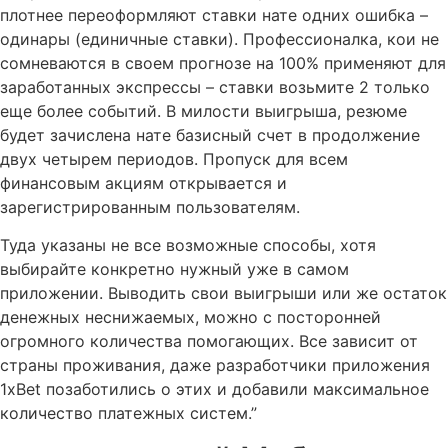
плотнее переоформляют ставки нате одних ошибка –
одинары (единичные ставки). Профессионалка, кои не
сомневаются в своем прогнозе на 100% применяют для
заработанных экспрессы – ставки возьмите 2 только
еще более событий. В милости выигрыша, резюме
будет зачислена нате базисный счет в продолжение
двух четырем периодов. Пропуск для всем
финансовым акциям открывается и
зарегистрированным пользователям.
Туда указаны не все возможные способы, хотя
выбирайте конкретно нужный уже в самом
приложении. Выводить свои выигрыши или же остаток
денежных неснижаемых, можно с посторонней
огромного количества помогающих. Все зависит от
страны проживания, даже разработчики приложения
1xBet позаботились о этих и добавили максимальное
количество платежных систем.”