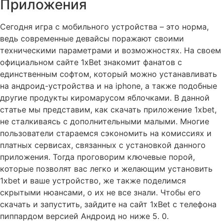
Приложения
Сегодня игра с мобильного устройства – это норма,
ведь современные девайсы поражают своими
техническими параметрами и возможностях. На своем
официальном сайте 1xBet знакомит фанатов с
единственным софтом, который можно устанавливать
на андроид-устройства и на iphone, а также подобные
другие продукты киромарусом яблочками. В данной
статье мы представим, как скачать приложение 1xbet,
не сталкиваясь с дополнительными малыми. Многие
пользователи стараемся сэкономить на комиссиях и
платных сервисах, связанных с установкой данного
приложения. Тогда проговорим ключевые порой,
которые позволят вас легко и желающим установить
1xbet и ваше устройство, же также поделимся
скрытыми нюансами, о их не все знали. Чтобы его
скачать и запустить, зайдите на сайт 1xBet с телефона
пиппардом версией Андроид но ниже 5. 0.