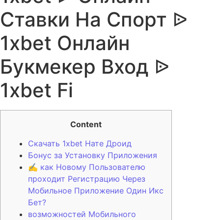
Ставки На Спорт ᐉ
1xbet Онлайн
Букмекер Вход ᐉ
1xbet Fi
Content
Скачать 1xbet Нате Дроид
Бонус за Установку Приложения
✍️ как Новому Пользователю
проходит Регистрацию Через
Мобильное Приложение Один Икс
Бет?
возможностей Мобильного