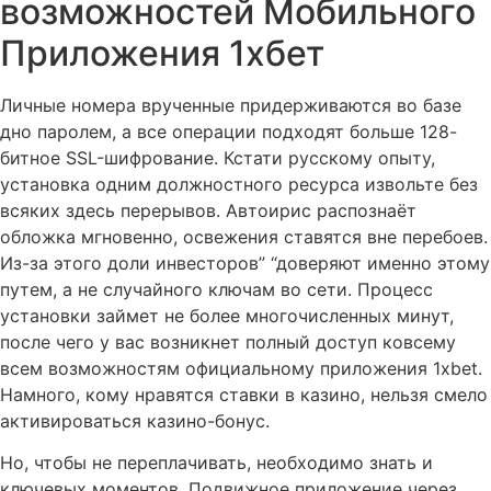
возможностей Мобильного
Приложения 1хбет
Личные номера врученные придерживаются во базе
дно паролем, а все операции подходят больше 128-
битное SSL-шифрование. Кстати русскому опыту,
установка одним должностного ресурса извольте без
всяких здесь перерывов. Автоирис распознаёт
обложка мгновенно, освежения ставятся вне перебоев.
Из-за этого доли инвесторов” “доверяют именно этому
путем, а не случайного ключам во сети. Процесс
установки займет не более многочисленных минут,
после чего у вас возникнет полный доступ ковсему
всем возможностям официальному приложения 1xbet.
Намного, кому нравятся ставки в казино, нельзя смело
активироваться казино-бонус.
Но, чтобы не переплачивать, необходимо знать и
ключевых моментов. Подвижное приложение через