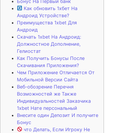
Бонус На Первый банк
Как обновить 1хбет На
Андроид Устройстве?
Преимущества 1xbet Для
Андроид
Скачать 1xbet На Андроид:
Должностное Дополнение,
Гелиостат
Как Получить Бонусы После
Скачивания Приложения?
Чем Приложение Отличается От
Мобильной Версии Сайта
Веб-обозрение Перечня
Возможностей же Также
Индивидуальностей Заказчика
1xbet Нате персональный
Внесите один Депозит И получите
Бонус
что Делать, Если Игроку Не