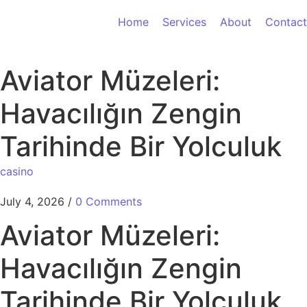
Skip to content
Home
Services
About
Contact
Aviator Müzeleri:
Havacılığın Zengin
Tarihinde Bir Yolculuk
casino
July 4, 2026
/
0 Comments
Aviator Müzeleri:
Havacılığın Zengin
Tarihinde Bir Yolculuk