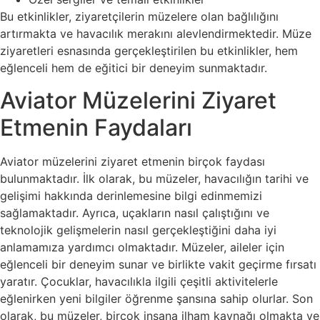
Bu etkinlikler, ziyaretçilerin müzelere olan bağlılığını
artırmakta ve havacılık merakını alevlendirmektedir. Müze
ziyaretleri esnasında gerçekleştirilen bu etkinlikler, hem
eğlenceli hem de eğitici bir deneyim sunmaktadır.
Aviator Müzelerini Ziyaret
Etmenin Faydaları
Aviator müzelerini ziyaret etmenin birçok faydası
bulunmaktadır. İlk olarak, bu müzeler, havacılığın tarihi ve
gelişimi hakkında derinlemesine bilgi edinmemizi
sağlamaktadır. Ayrıca, uçakların nasıl çalıştığını ve
teknolojik gelişmelerin nasıl gerçekleştiğini daha iyi
anlamamıza yardımcı olmaktadır. Müzeler, aileler için
eğlenceli bir deneyim sunar ve birlikte vakit geçirme fırsatı
yaratır. Çocuklar, havacılıkla ilgili çeşitli aktivitelerle
eğlenirken yeni bilgiler öğrenme şansına sahip olurlar. Son
olarak, bu müzeler, birçok insana ilham kaynağı olmakta ve