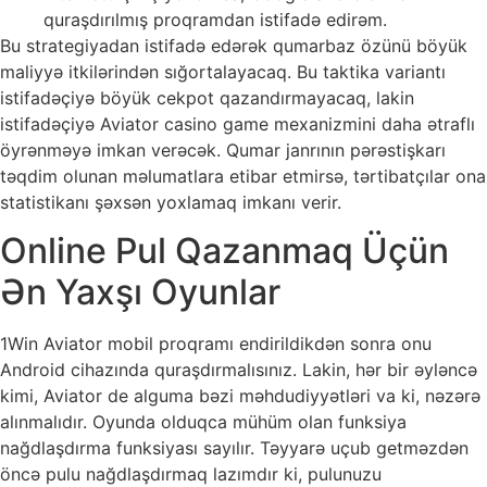
quraşdırılmış proqramdan istifadə edirəm.
Bu strategiyadan istifadə edərək qumarbaz özünü böyük
maliyyə itkilərindən sığortalayacaq. Bu taktika variantı
istifadəçiyə böyük cekpot qazandırmayacaq, lakin
istifadəçiyə Aviator casino game mexanizmini daha ətraflı
öyrənməyə imkan verəcək. Qumar janrının pərəstişkarı
təqdim olunan məlumatlara etibar etmirsə, tərtibatçılar ona
statistikanı şəxsən yoxlamaq imkanı verir.
Online Pul Qazanmaq Üçün
Ən Yaxşı Oyunlar
1Win Aviator mobil proqramı endirildikdən sonra onu
Android cihazında quraşdırmalısınız. Lakin, hər bir əyləncə
kimi, Aviator de alguma bəzi məhdudiyyətləri va ki, nəzərə
alınmalıdır. Oyunda olduqca mühüm olan funksiya
nağdlaşdırma funksiyası sayılır. Təyyarə uçub getməzdən
öncə pulu nağdlaşdırmaq lazımdır ki, pulunuzu