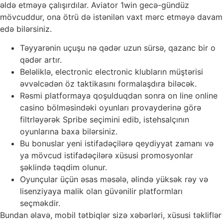
əldə etməyə çalışırdılar. Aviator 1win gecə-gündüz
mövcuddur, ona ötrü də istənilən vaxt mərc etməyə davam
edə bilərsiniz.
Təyyarənin uçuşu nə qədər uzun sürsə, qazanc bir o
qədər artır.
Beləliklə, electronic electronic klubların müştərisi
əvvəlcədən öz taktikasını formalaşdıra biləcək.
Rəsmi platformaya qoşulduqdan sonra on line online
casino bölməsindəki oyunları provayderinə görə
filtrləyərək Spribe seçimini edib, istehsalçının
oyunlarına baxa bilərsiniz.
Bu bonuslar yeni istifadəçilərə qeydiyyat zamanı və
ya mövcud istifadəçilərə xüsusi promosyonlar
şəklində təqdim olunur.
Oyunçular üçün əsas məsələ, əlində yüksək rəy və
lisenziyaya malik olan güvənilir platformları
seçməkdir.
Bundan əlavə, mobil tətbiqlər sizə xəbərləri, xüsusi təkliflər