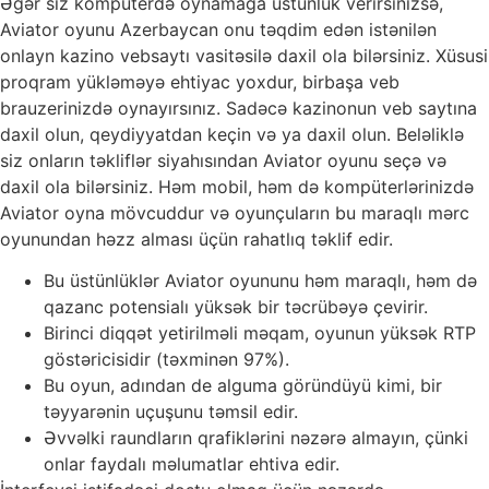
Əgər siz kompüterdə oynamağa üstünlük verirsinizsə,
Aviator oyunu Azerbaycan onu təqdim edən istənilən
onlayn kazino vebsaytı vasitəsilə daxil ola bilərsiniz. Xüsusi
proqram yükləməyə ehtiyac yoxdur, birbaşa veb
brauzerinizdə oynayırsınız. Sadəcə kazinonun veb saytına
daxil olun, qeydiyyatdan keçin və ya daxil olun. Beləliklə
siz onların təkliflər siyahısından Aviator oyunu seçə və
daxil ola bilərsiniz. Həm mobil, həm də kompüterlərinizdə
Aviator oyna mövcuddur və oyunçuların bu maraqlı mərc
oyunundan həzz alması üçün rahatlıq təklif edir.
Bu üstünlüklər Aviator oyununu həm maraqlı, həm də
qazanc potensialı yüksək bir təcrübəyə çevirir.
Birinci diqqət yetirilməli məqam, oyunun yüksək RTP
göstəricisidir (təxminən 97%).
Bu oyun, adından de alguma göründüyü kimi, bir
təyyarənin uçuşunu təmsil edir.
Əvvəlki raundların qrafiklərini nəzərə almayın, çünki
onlar faydalı məlumatlar ehtiva edir.