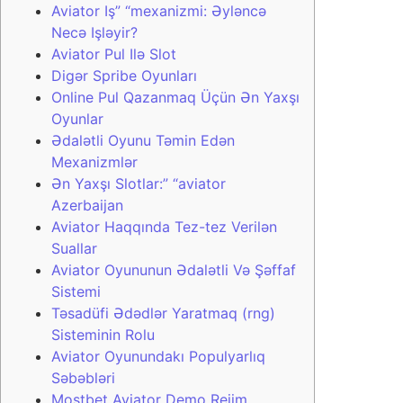
Aviator Iş” “mexanizmi: Əyləncə
Necə Işləyir?
Aviator Pul Ilə Slot
Digər Spribe Oyunları
Online Pul Qazanmaq Üçün Ən Yaxşı
Oyunlar
Ədalətli Oyunu Təmin Edən
Mexanizmlər
Ən Yaxşı Slotlar:” “aviator
Azerbaijan
Aviator Haqqında Tez-tez Verilən
Suallar
Aviator Oyununun Ədalətli Və Şəffaf
Sistemi
Təsadüfi Ədədlər Yaratmaq (rng)
Sisteminin Rolu
Aviator Oyunundakı Populyarlıq
Səbəbləri
Mostbet Aviator Demo Rejim