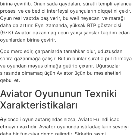
birinə çevrilib. Onun sadə qaydaları, sürətli templi əyləncə
prosesi və cəlbedici interfeysi oyunçuların diqqətini çəkir.
Oyun real vaxtda baş verir, bu weil həyəcanı və marağı
daha da artırır. Eyni zamanda, yüksək RTP göstəricisi
(97%) Aviator qazanmaq üçün yaxşı şanslar təqdim edən
oyunlardan birinə çevirir.
Çox mərc edir, çarpanlarda tamahkar olur, uduzuşdan
sonra qazanmağa çalışır. Bütün bunlar sürətlə pul itirməyə
və oyundan məyus olmağa gətirib çıxarır. Uğursuzlar
sırasında olmamaq üçün Aviator üçün bu məsləhətləri
qəbul et.
Aviator Oyununun Texniki
Xarakteristikaları
Əyləncəli oyun axtarışındasınızsa, Aviator-u indi icad
etməyin vaxtıdır. Aviator oyununda istifadəçilərin sevdiyi
daha bir funksiya demo rejimdir. Şirkətin rəsmi