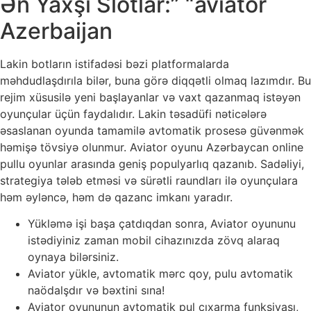
Ən Yaxşı Slotlar:” “aviator
Azerbaijan
Lakin botların istifadəsi bəzi platformalarda
məhdudlaşdırıla bilər, buna görə diqqətli olmaq lazımdır. Bu
rejim xüsusilə yeni başlayanlar və vaxt qazanmaq istəyən
oyunçular üçün faydalıdır. Lakin təsadüfi nəticələrə
əsaslanan oyunda tamamilə avtomatik prosesə güvənmək
həmişə tövsiyə olunmur. Aviator oyunu Azərbaycan online
pullu oyunlar arasında geniş populyarlıq qazanıb. Sadəliyi,
strategiya tələb etməsi və sürətli raundları ilə oyunçulara
həm əyləncə, həm də qazanc imkanı yaradır.
Yükləmə işi başa çatdıqdan sonra, Aviator oyununu
istədiyiniz zaman mobil cihazınızda zövq alaraq
oynaya bilərsiniz.
Aviator yükle, avtomatik mərc qoy, pulu avtomatik
naödalşdır və bəxtini sına!
Aviator oyununun avtomatik pul çıxarma funksiyası,