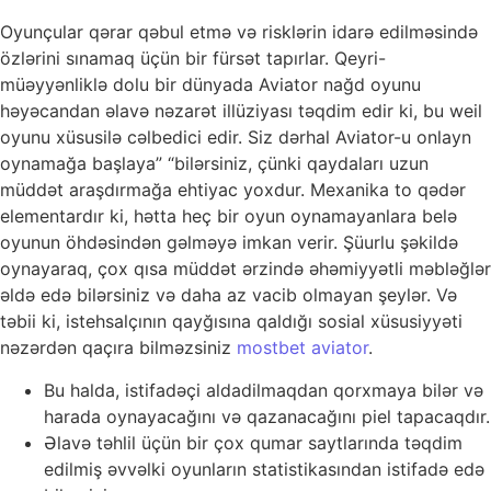
Oyunçular qərar qəbul etmə və risklərin idarə edilməsində
özlərini sınamaq üçün bir fürsət tapırlar. Qeyri-
müəyyənliklə dolu bir dünyada Aviator nağd oyunu
həyəcandan əlavə nəzarət illüziyası təqdim edir ki, bu weil
oyunu xüsusilə cəlbedici edir. Siz dərhal Aviator-u onlayn
oynamağa başlaya” “bilərsiniz, çünki qaydaları uzun
müddət araşdırmağa ehtiyac yoxdur. Mexanika to qədər
elementardır ki, hətta heç bir oyun oynamayanlara belə
oyunun öhdəsindən gəlməyə imkan verir. Şüurlu şəkildə
oynayaraq, çox qısa müddət ərzində əhəmiyyətli məbləğlər
əldə edə bilərsiniz və daha az vacib olmayan şeylər. Və
təbii ki, istehsalçının qayğısına qaldığı sosial xüsusiyyəti
nəzərdən qaçıra bilməzsiniz
mostbet aviator
.
Bu halda, istifadəçi aldadilmaqdan qorxmaya bilər və
harada oynayacağını və qazanacağını piel tapacaqdır.
Əlavə təhlil üçün bir çox qumar saytlarında təqdim
edilmiş əvvəlki oyunların statistikasından istifadə edə