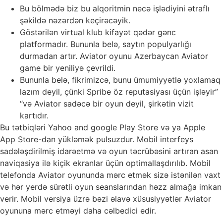
Bu bölmədə biz bu alqoritmin necə işlədiyini ətraflı
şəkildə nəzərdən keçirəcəyik.
Göstərilən virtual klub kifayət qədər gənc
platformadır. Bununla belə, saytın populyarlığı
durmadan artır. Aviator oyunu Azerbaycan Aviator
game bir yeniliyə çevrildi.
Bununla belə, fikrimizcə, bunu ümumiyyətlə yoxlamaq
lazım deyil, çünki Spribe öz reputasiyası üçün işləyir”
“və Aviator sadəcə bir oyun deyil, şirkətin vizit
kartıdır.
Bu tətbiqləri Yahoo and google Play Store və ya Apple
App Store-dan yükləmək pulsuzdur. Mobil interfeys
sadələşdirilmiş idarəetmə və oyun təcrübəsini artıran asan
naviqasiya ilə kiçik ekranlar üçün optimallaşdırılıb. Mobil
telefonda Aviator oyununda mərc etmək sizə istənilən vaxt
və hər yerdə sürətli oyun seanslarından həzz almağa imkan
verir. Mobil versiya üzrə bəzi əlavə xüsusiyyətlər Aviator
oyununa mərc etməyi daha cəlbedici edir.