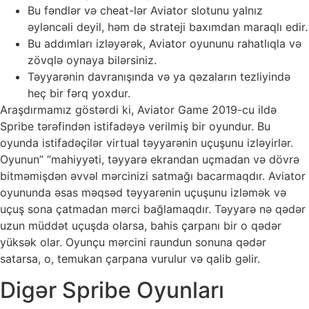
Bu fəndlər və cheat-lər Aviator slotunu yalnız
əyləncəli deyil, həm də strateji baxımdan maraqlı edir.
Bu addımları izləyərək, Aviator oyununu rahatlıqla və
zövqlə oynaya bilərsiniz.
Təyyarənin davranışında və ya qəzaların tezliyində
heç bir fərq yoxdur.
Araşdırmamız göstərdi ki, Aviator Game 2019-cu ildə
Spribe tərəfindən istifadəyə verilmiş bir oyundur. Bu
oyunda istifadəçilər virtual təyyarənin uçuşunu izləyirlər.
Oyunun” “mahiyyəti, təyyarə ekrandan uçmadan və dövrə
bitməmişdən əvvəl mərcinizi satmağı bacarmaqdır. Aviator
oyununda əsas məqsəd təyyarənin uçuşunu izləmək və
uçuş sona çatmadan mərci bağlamaqdır. Təyyarə nə qədər
uzun müddət uçuşda olarsa, bahis çarpanı bir o qədər
yüksək olar. Oyunçu mərcini raundun sonuna qədər
satarsa, o, temukan çarpana vurulur və qalib gəlir.
Digər Spribe Oyunları