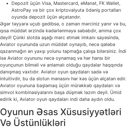
Depozit üçün Visa, Mastercard, eManat, FK Wallet,
AstroPay və bir çox kriptovalyuta ödəniş portalları
oyunda depozit üçün əlçatandır.
Əgər təyyarə uçub gedibsə, o zaman mərciniz yanır və bu,
qısa müddət ərzində kədərlənməyə səbəbdir, amma çox
deyil! Çünki slotda aşağı mərc etmək imkanı sayəsində,
Aviator oyununda uzun müddət oynayıb, necə qələbə
qazanmağın ən yaxşı yolunu tapmağa çalışa bilərsiniz. İndi
isə Aviator oyununu necə oynamaq və hər hansı bir
oyunçunun bilməli və anlamalı olduğu qaydalar haqqında
danışmaq vaxtıdır. Aviator oyun qaydaları sadə və
intuitivdir, bu da slotun mənasını hər kəs üçün əlçatan edir.
Aviator oyununa başlamaq üçün mürəkkəb qaydaları və
simvol kombinasiyalarını başa düşmək lazım deyil. Ümid
edirik ki, Aviator oyun qaydaları indi daha aydın oldu.
Oyunun Əsas Xüsusiyyətləri
Və Üstünlükləri