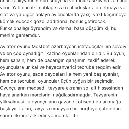
onun fəaliyyətinin dürüstlüyünə və təhlükəsizliyinə zəmanət
verir. Yatırılan ilk məbləğ sizə real uduşlar əldə etməyə və
slot və ya digər onlayn əyləncələrdə yaxşı vaxt keçirməyə
kömək edəcək gözəl additional bonus gətirəcək.
Funksionallığı öyrəndim və dərhal başa düşdüm ki, bu
mənim gamemdur.
Aviator oyunu Mostbet azerbaycan istifadəçilərinin sevdiyi
və ən çox oynadığı” “kazino oyunlarından biridir. Bu oyun,
həm şansın, həm də bacarığın qarışımını təklif edərək,
oyunçulara unikal və həyəcanverici təcrübə təqdim edir.
Aviator oyunu, sadə qaydaları ilə həm yeni başlayanlar,
həm də təcrübəli oyunçular üçün uyğun bir seçimdir.
Oyunçuların məqsədi, təyyarə ekranın sol alt hissəsindən
havalanarkən mərclərini nağdlaşdırmaqdır. Təyyarənin
yüksəlməsi ilə oyunçuların qazanc kofisenti də artmağa
başlayır. Lakin, təyyarə müəyyən bir nöqtəyə çatdıqdan
sonra ekranı tərk edir və mərclər itir.