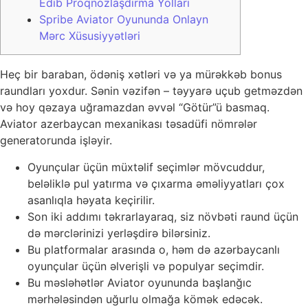
Edib Proqnozlaşdırma Yolları
Spribe Aviator Oyununda Onlayn
Mərc Xüsusiyyətləri
Heç bir baraban, ödəniş xətləri və ya mürəkkəb bonus
raundları yoxdur. Sənin vəzifən – təyyarə uçub getməzdən
və hoy qəzaya uğramazdan əvvəl “Götür”ü basmaq.
Aviator azerbaycan mexanikası təsadüfi nömrələr
generatorunda işləyir.
Oyunçular üçün müxtəlif seçimlər mövcuddur,
beləliklə pul yatırma və çıxarma əməliyyatları çox
asanlıqla həyata keçirilir.
Son iki addımı təkrarlayaraq, siz növbəti raund üçün
də mərclərinizi yerləşdirə bilərsiniz.
Bu platformalar arasında o, həm də azərbaycanlı
oyunçular üçün əlverişli və populyar seçimdir.
Bu məsləhətlər Aviator oyununda başlanğıc
mərhələsindən uğurlu olmağa kömək edəcək.