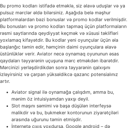
Bu promo kodları istifadə etməklə, siz əlavə uduşlar və ya
pulsuz mərclər əldə bilərsiniz. Aşağıda belə məşhur
platformalardan bəzi bonuslar və promo kodlar verilmişdir.
Bu bonusları və promo kodları tapmaq üçün platformaların
rəsmi saytlarında qeydiyyat keçmək və xüsusi təklifləri
yoxlamaq kifayətdir. Bu kodlar yeni oyunçular üçün əla
başlanğıc təmin edir, həmçinin daimi oyunçulara əlavə
üstünlüklər verir. Aviator necə oynamaq oyununun əsas
qaydaları təyyarənin uçuşuna mərc etməkdən ibarətdir.
Mərcinizi yerləşdirdikdən sonra təyyarənin qalxışını
izləyirsiniz və çarpan yüksəldikcə qazanc potensialınız
artır.
Aviator signal ilə oynamağa çalışdım, amma bu,
mənim öz intuisiyamdan yaxşı deyil.
Slot maşını səmimi və başa düşülən interfeysə
malikdir və bu, bukmeker kontorunun ziyarətçiləri
arasında uğurunu təmin etmişdir.
İnternetə çıxış yoxdursa, Google android – də