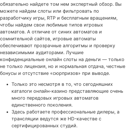
обязательно найдете том нем экспертный обзор. Вы
можете найдем слоты или фильтровать по
разработчику игры, RTP и бесплатным вращениям,
чтобы найдем свои любимые типов игровых
автоматов. А отличие от синих автоматов и
сомнительной сайтов, игровые автоматы
обеспечивают прозрачные алгоритмы и проверку
независимыми аудиторами. Лучшие
конфиденциальные онлайн слоты на деньги — только
не только лицензия, но и нормальная отдача, честные
бонусы и отсутствие «сюрпризов» при выводе.
Только это несмотря в то, что сегодняшних
каталоги онлайн-казино представляющие очень
много передовых игровых автоматов
единственного поколения.
Здесь работаете профессиональные дилеры, а
трансляции ведутся же HD-качестве с
сертифицированных студий.