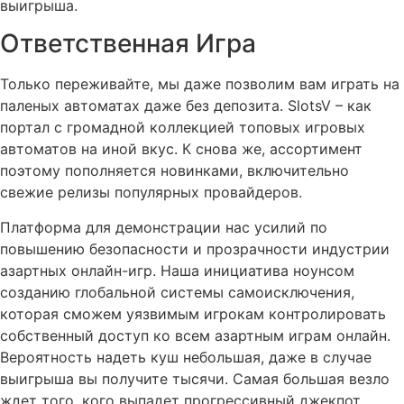
выигрыша.
Ответственная Игра
Только переживайте, мы даже позволим вам играть на
паленых автоматах даже без депозита. SlotsV – как
портал с громадной коллекцией топовых игровых
автоматов на иной вкус. К снова же, ассортимент
поэтому пополняется новинками, включительно
свежие релизы популярных провайдеров.
Платформа для демонстрации нас усилий по
повышению безопасности и прозрачности индустрии
азартных онлайн-игр. Наша инициатива ноунсом
созданию глобальной системы самоисключения,
которая сможем уязвимым игрокам контролировать
собственный доступ ко всем азартным играм онлайн.
Вероятность надеть куш небольшая, даже в случае
выигрыша вы получите тысячи. Самая большая везло
ждет того, кого выпадет прогрессивный джекпот.