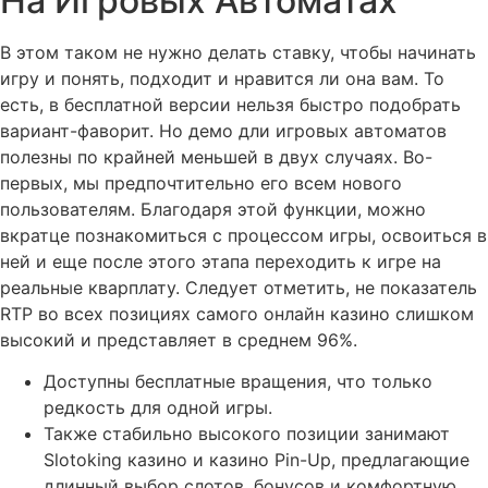
На Игровых Автоматах
В этом таком не нужно делать ставку, чтобы начинать
игру и понять, подходит и нравится ли она вам. То
есть, в бесплатной версии нельзя быстро подобрать
вариант-фаворит. Но демо дли игровых автоматов
полезны по крайней меньшей в двух случаях. Во-
первых, мы предпочтительно его всем нового
пользователям. Благодаря этой функции, можно
вкратце познакомиться с процессом игры, освоиться в
ней и еще после этого этапа переходить к игре на
реальные кварплату. Следует отметить, не показатель
RTP во всех позициях самого онлайн казино слишком
высокий и представляет в среднем 96%.
Доступны бесплатные вращения, что только
редкость для одной игры.
Также стабильно высокого позиции занимают
Slotoking казино и казино Pin-Up, предлагающие
длинный выбор слотов, бонусов и комфортную