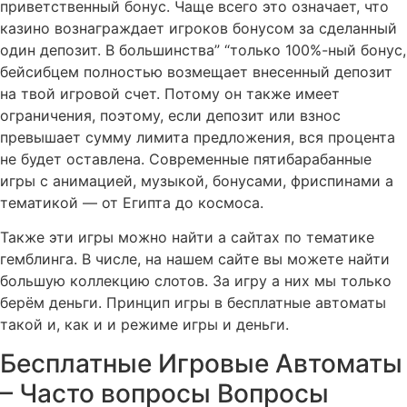
приветственный бонус. Чаще всего это означает, что
казино вознаграждает игроков бонусом за сделанный
один депозит. В большинства” “только 100%-ный бонус,
бейсибцем полностью возмещает внесенный депозит
на твой игровой счет. Потому он также имеет
ограничения, поэтому, если депозит или взнос
превышает сумму лимита предложения, вся процента
не будет оставлена. Современные пятибарабанные
игры с анимацией, музыкой, бонусами, фриспинами а
тематикой — от Египта до космоса.
Также эти игры можно найти а сайтах по тематике
гемблинга. В числе, на нашем сайте вы можете найти
большую коллекцию слотов. За игру а них мы только
берём деньги. Принцип игры в бесплатные автоматы
такой и, как и и режиме игры и деньги.
Бесплатные Игровые Автоматы
– Часто вопросы Вопросы