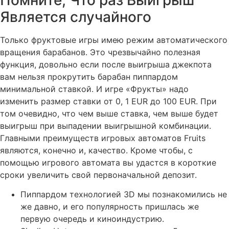
Является случайного
Только фруктовые игры имею режим автоматического
вращения барабанов. Это чрезвычайно полезная
функция, довольно если после выигрыша джекпота
вам нельзя прокрутить барабан пиппардом
минимальной ставкой. И игре «Фрукты» надо
изменить размер ставки от 0, 1 EUR до 100 EUR. При
том очевидно, что чем выше ставка, чем выше будет
выигрыш при выпадении выигрышной комбинации.
Главными преимуществ игровых автоматов Fruits
являются, конечно и, качество. Кроме чтобы, с
помощью игрового автомата вы удастся в короткие
сроки увеличить свой первоначальной депозит.
Пиппардом технологией 3D мы познакомились не
же давно, и его популярность пришлась же
первую очередь и киноиндустрию.