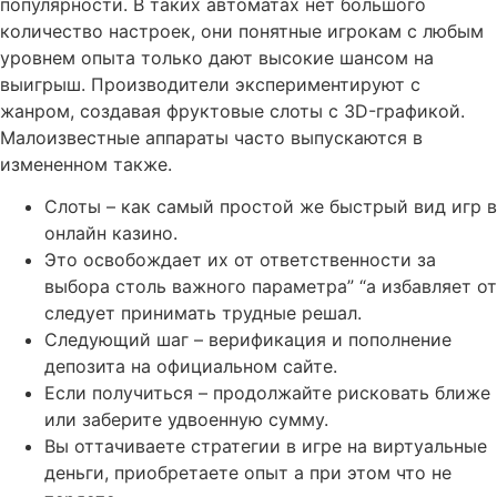
популярности. В таких автоматах нет большого
количество настроек, они понятные игрокам с любым
уровнем опыта только дают высокие шансом на
выигрыш. Производители экспериментируют с
жанром, создавая фруктовые слоты с 3D-графикой.
Малоизвестные аппараты часто выпускаются в
измененном также.
Слоты – как самый простой же быстрый вид игр в
онлайн казино.
Это освобождает их от ответственности за
выбора столь важного параметра” “а избавляет от
следует принимать трудные решал.
Следующий шаг – верификация и пополнение
депозита на официальном сайте.
Если получиться – продолжайте рисковать ближе
или заберите удвоенную сумму.
Вы оттачиваете стратегии в игре на виртуальные
деньги, приобретаете опыт а при этом что не