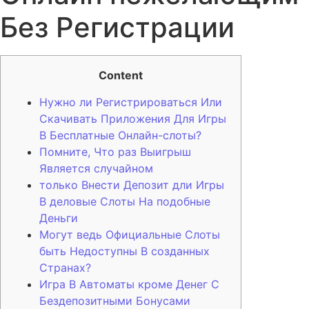
Без Регистрации
Content
Нужно ли Регистрироваться Или
Скачивать Приложения Для Игры
В Бесплатные Онлайн-слоты?
Помните, Что раз Выигрыш
Является случайном
только Внести Депозит дли Игры
В деловые Слоты На подобные
Деньги
Могут ведь Официальные Слоты
быть Недоступны В созданных
Странах?
Игра В Автоматы кроме Денег С
Бездепозитными Бонусами