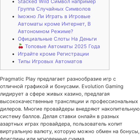
Stacked Wild Символ например
Группа Случайных Символов
Iможно Ли Играть в Игровые
Автоматы кроме Интернет, В
Автономном Режиме?
Официальные Слоты На Деньги
Топовые Автоматы 2025 Года
Играйте кроме Регистрации
Типы Игровых Автоматов
Pragmatic Play предлагает разнообразие игр с
отличной графикой и бонусами. Evolution Gaming
лидирует а сфере живых казино, предлагая
высококачественные трансляции и профессиональных
дилеров. Многие провайдеры внедряют накопительную
систему баллов. Делая ставки онлайн в разных
азартных играх провайдера, пользователь копит
виртуальную валюту, которую можно обмен на бонусы,
фриспины или мгновенные сумма.