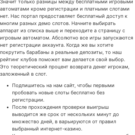
Значит только разницы между бесплатными игровыми
автоматами кроме регистрации и платными слотами
нет. Нас портал предоставляет бесплатный доступ к
многим разных демо слотов. Начните выбирать
аппарат из списка выше и переходите а страницу с
игровым автоматом. Абсолютно все игры запускаются
нет регистрации аккаунта. Когда же вы хотите
покрутить барабаны а реальные депозиты, то наш
рейтинг клубов поможет вам делается свой выбор.
Это теоретический процент возврата денег игрокам,
заложенный в слот.
Подпишитесь на нам сайт, чтобы первыми
пробовать новые слоты бесплатно без
регистрации.
После прохождения проверки выигрыш
выводится же срок от нескольких минут до
множество дней, в варьируются от правил
выбранный интернет-казино.