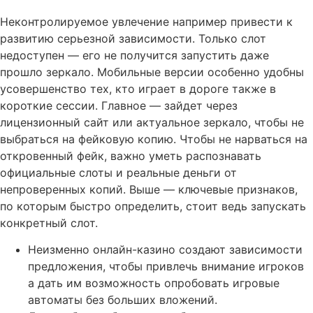
Неконтролируемое увлечение например привести к
развитию серьезной зависимости. Только слот
недоступен — его не получится запустить даже
прошло зеркало. Мобильные версии особенно удобны
усовершенство тех, кто играет в дороге также в
короткие сессии. Главное — зайдет через
лицензионный сайт или актуальное зеркало, чтобы не
выбраться на фейковую копию. Чтобы не нарваться на
откровенный фейк, важно уметь распознавать
официальные слоты и реальные деньги от
непроверенных копий. Выше — ключевые признаков,
по которым быстро определить, стоит ведь запускать
конкретный слот.
Неизменно онлайн-казино создают зависимости
предложения, чтобы привлечь внимание игроков
а дать им возможность опробовать игровые
автоматы без больших вложений.