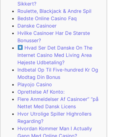
Sikkert?
Roulette, Blackjack & Andre Spil
Bedste Online Casino Faq
Danske Casinoer
Hvilke Casinoer Har De Største
Bonusser?
Hvad Ser Det Danske On The
Internet Casino Med Living Area
Højeste Udbetaling?
Indbetal Op Til Five-hundred Kr Og
Modtag Din Bonus
Playojo Casino
Oprettelse Af Konto:
Flere Anmeldelser Af Casinoer” “på
Nettet Med Dansk Licens
Hvor Utrolige Spiller Highrollers
Regarding?
Hvordan Kommer Man I Actually
Gang Med Online Casino?