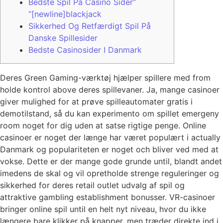
Bedste Spil På Casino Sider”
“[newline]blackjack
Sikkerhed Og Retfærdigt Spil På
Danske Spillesider
Bedste Casinosider I Danmark
Deres Green Gaming-værktøj hjælper spillere med from
holde kontrol above deres spillevaner. Ja, mange casinoer
giver mulighed for at prøve spilleautomater gratis i
demotilstand, så du kan experimento om spillet emergeny
room noget for dig uden at satse rigtige penge. Online
casinoer er noget der længe har været populært i actually
Danmark og populariteten er noget och bliver ved med at
vokse. Dette er der mange gode grunde until, blandt andet
imedens de skal og vil opretholde strenge reguleringer og
sikkerhed for deres retail outlet udvalg af spil og
attraktive gambling establishment bonusser. VR-casinoer
bringer online spil until en helt nyt niveau, hvor du ikke
længere bare klikker på knapper, men træder direkte ind i