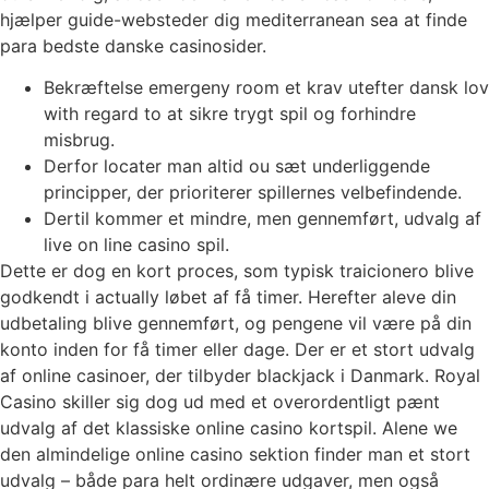
hjælper guide-websteder dig mediterranean sea at finde
para bedste danske casinosider.
Bekræftelse emergeny room et krav utefter dansk lov
with regard to at sikre trygt spil og forhindre
misbrug.
Derfor locater man altid ou sæt underliggende
principper, der prioriterer spillernes velbefindende.
Dertil kommer et mindre, men gennemført, udvalg af
live on line casino spil.
Dette er dog en kort proces, som typisk traicionero blive
godkendt i actually løbet af få timer. Herefter aleve din
udbetaling blive gennemført, og pengene vil være på din
konto inden for få timer eller dage. Der er et stort udvalg
af online casinoer, der tilbyder blackjack i Danmark. Royal
Casino skiller sig dog ud med et overordentligt pænt
udvalg af det klassiske online casino kortspil. Alene we
den almindelige online casino sektion finder man et stort
udvalg – både para helt ordinære udgaver, men også