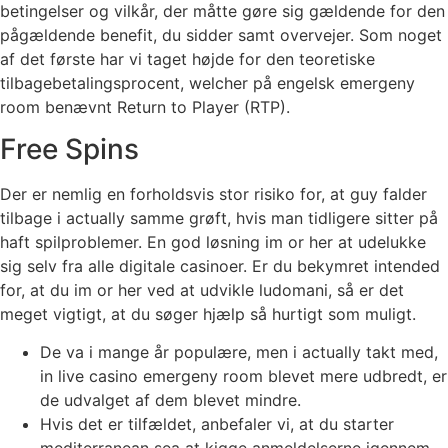
betingelser og vilkår, der måtte gøre sig gældende for den
pågældende benefit, du sidder samt overvejer. Som noget
af det første har vi taget højde for den teoretiske
tilbagebetalingsprocent, welcher på engelsk emergeny
room benævnt Return to Player (RTP).
Free Spins
Der er nemlig en forholdsvis stor risiko for, at guy falder
tilbage i actually samme grøft, hvis man tidligere sitter på
haft spilproblemer. En god løsning im or her at udelukke
sig selv fra alle digitale casinoer. Er du bekymret intended
for, at du im or her ved at udvikle ludomani, så er det
meget vigtigt, at du søger hjælp så hurtigt som muligt.
De va i mange år populære, men i actually takt med,
in live casino emergeny room blevet mere udbredt, er
de udvalget af dem blevet mindre.
Hvis det er tilfældet, anbefaler vi, at du starter