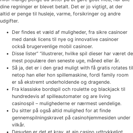
dine regninger er blevet betalt. Det er jo vigtigt, at der
altid er penge til husleje, varme, forsikringer og andre
udgifter.
Der findes et væld af muligheder, fra sikre casinoer
med dansk licens til nye og innovative casinoer
också brugervenlige mobil casinoer.
Disse lister” “illustrerer, hvilke spil dieser har været de
mest populære den seneste uge, måned eller år.
Så ja, det er i den grad muligt with få gratis rotates til
netop han eller hon spillemaskine, fordi family room
er så ekstremt underholdende og dragende.
Fra klassiske bordspil och roulette og blackjack til
hundredevis af spilleautomater og are living
casinospil – mulighederne er nærmest uendelige.
Du sitter på også altid mulighed for at finde
gennemspilningskravet på casinohjemmesiden under
vilkår.
Desuden er det et krav, at ain casino udtrykkeligt