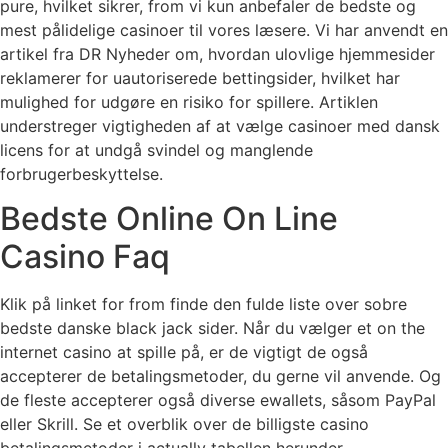
pure, hvilket sikrer, from vi kun anbefaler de bedste og
mest pålidelige casinoer til vores læsere. Vi har anvendt en
artikel fra DR Nyheder om, hvordan ulovlige hjemmesider
reklamerer for uautoriserede bettingsider, hvilket har
mulighed for udgøre en risiko for spillere. Artiklen
understreger vigtigheden af at vælge casinoer med dansk
licens for at undgå svindel og manglende
forbrugerbeskyttelse.
Bedste Online On Line
Casino Faq
Klik på linket for from finde den fulde liste over sobre
bedste danske black jack sider. Når du vælger et on the
internet casino at spille på, er de vigtigt de også
accepterer de betalingsmetoder, du gerne vil anvende. Og
de fleste accepterer også diverse ewallets, såsom PayPal
eller Skrill. Se et overblik over de billigste casino
betalingsmetoder i actually tabellen herunder.