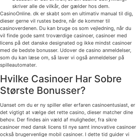
skriver alle de vilkår, der gælder hos dem.
CasinoOnline. dk er skabt som en ultimativ manual til dig,
dieser gerne vil rustes bedre, når de kommer til
casinoverdenen. Du kan bruge os som vejledning, når du
vil finde gode samt troværdige casinoer, casinoer med
licens på det danske designated og ikke mindst casinoer
med de bedste bonusser. Udover de casino anmeldelser,
som du kan læse om, så laver vi også anmeldelser på
spilleautomater.
Hvilke Casinoer Har Sobre
Største Bonusser?
Uanset om du er ny spiller eller erfaren casinoentusiast, er
det vigtigt at vælge det rette casino, dieser matcher dine
behov. Der findes ain væld af muligheder, fra sikre
casinoer med dansk licens til nye samt innovative casinoer
också brugervenlige mobil casinoer. I dette tid guider vi