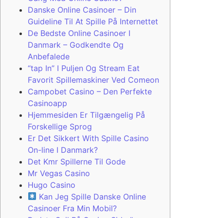
Danske Online Casinoer – Din
Guideline Til At Spille På Internettet
De Bedste Online Casinoer I
Danmark – Godkendte Og
Anbefalede
“tap In” I Puljen Og Stream Eat
Favorit Spillemaskiner Ved Comeon
Campobet Casino – Den Perfekte
Casinoapp
Hjemmesiden Er Tilgængelig På
Forskellige Sprog
Er Det Sikkert With Spille Casino
On-line I Danmark?
Det Kmr Spillerne Til Gode
Mr Vegas Casino
Hugo Casino
Kan Jeg Spille Danske Online
Casinoer Fra Min Mobil?