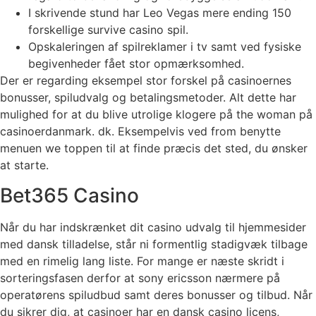
I skrivende stund har Leo Vegas mere ending 150
forskellige survive casino spil.
Opskaleringen af spilreklamer i tv samt ved fysiske
begivenheder fået stor opmærksomhed.
Der er regarding eksempel stor forskel på casinoernes
bonusser, spiludvalg og betalingsmetoder. Alt dette har
mulighed for at du blive utrolige klogere på the woman på
casinoerdanmark. dk. Eksempelvis ved from benytte
menuen we toppen til at finde præcis det sted, du ønsker
at starte.
Bet365 Casino
Når du har indskrænket dit casino udvalg til hjemmesider
med dansk tilladelse, står ni formentlig stadigvæk tilbage
med en rimelig lang liste. For mange er næste skridt i
sorteringsfasen derfor at sony ericsson nærmere på
operatørens spiludbud samt deres bonusser og tilbud. Når
du sikrer dig, at casinoer har en dansk casino licens,