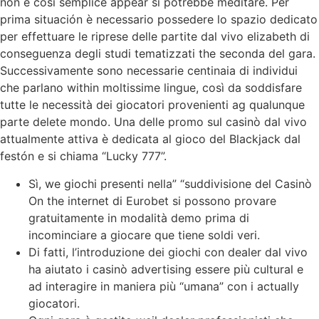
non è così semplice appear si potrebbe meditare. Per
prima situación è necessario possedere lo spazio dedicato
per effettuare le riprese delle partite dal vivo elizabeth di
conseguenza degli studi tematizzati the seconda del gara.
Successivamente sono necessarie centinaia di individui
che parlano within moltissime lingue, così da soddisfare
tutte le necessità dei giocatori provenienti ag qualunque
parte delete mondo. Una delle promo sul casinò dal vivo
attualmente attiva è dedicata al gioco del Blackjack dal
festón e si chiama “Lucky 777”.
Sì, we giochi presenti nella” “suddivisione del Casinò
On the internet di Eurobet si possono provare
gratuitamente in modalità demo prima di
incominciare a giocare que tiene soldi veri.
Di fatti, l’introduzione dei giochi con dealer dal vivo
ha aiutato i casinò advertising essere più cultural e
ad interagire in maniera più “umana” con i actually
giocatori.