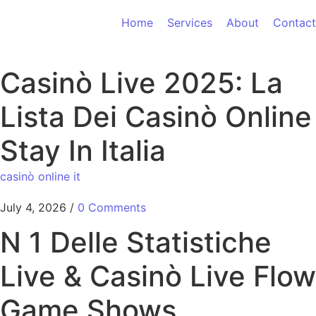
Skip to content
Home
Services
About
Contact
Casinò Live 2025: La
Lista Dei Casinò Online
Stay In Italia
casinò online it
July 4, 2026
/
0 Comments
N 1 Delle Statistiche
Live & Casinò Live Flow
Game Shows