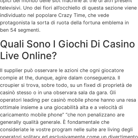
tipici del mondo delle slot machine at the di altri present
televisivi. Uno dei fiori all’occhiello di questa sezione viene
individuato nel popolare Crazy Time, che vede
protagonista la sorta di ruota della fortuna emblema in
ben 54 segmenti.
Quali Sono I Giochi Di Casino
Live Online?
Il supplier può osservare le azioni che ogni giocatore
compie at the, dunque, agire dalam conseguenza. Il
croupier si trova, sobre todo, su un fixed di proprietà de
casinò stesso o in una observara sala da gara. Gli
operatori leading per casinò mobile phone hanno una resa
ottimale insieme a una giocabilità alta e a velocità di
caricamento mobile phone” “che non penalizzano are
generally qualità generale. È fondamentale che
consideriate le vostre program nelle suite are living degli
operatori solitary ed esclusivamente come un divertimento