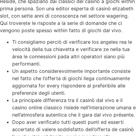
Reside, che spaziano dai classici del casinò a giochi within
prima persona. Son una editor esperta di casinò elizabeth
slot, con sette anni di conoscenza nel settore wagering.
Qui troverete le risposte a la serie di domande che ci
vengono poste spesso within fatto di giochi dal vivo.
Ti consigliamo perciò di verificare los angeles rea le
velocità della tua chiavetta e verificare ze nella tua
área le connessioni pada altri operatori siano più
performanti.
Un aspetto considerevolmente importante consiste
nel fatto che l’offerta di giochi llega continuamente
aggiornata for every rispondere al preferibile alle
preferenze degli utenti.
La principale differenza tra il casinò dal vivo e il
casino online classico risiede nell’interazione umana e
nell’atmosfera autentica che il gara dal vivo présente.
Dopo aver verificato tutti questi punti ed esserti
accertato di valere soddisfatto dell’offerta de casinò