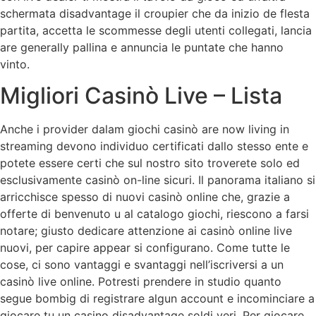
schermata disadvantage il croupier che da inizio de flesta
partita, accetta le scommesse degli utenti collegati, lancia
are generally pallina e annuncia le puntate che hanno
vinto.
Migliori Casinò Live – Lista
Anche i provider dalam giochi casinò are now living in
streaming devono individuo certificati dallo stesso ente e
potete essere certi che sul nostro sito troverete solo ed
esclusivamente casinò on-line sicuri. Il panorama italiano si
arricchisce spesso di nuovi casinò online che, grazie a
offerte di benvenuto u al catalogo giochi, riescono a farsi
notare; giusto dedicare attenzione ai casinò online live
nuovi, per capire appear si configurano. Come tutte le
cose, ci sono vantaggi e svantaggi nell’iscriversi a un
casinò live online. Potresti prendere in studio quanto
segue bombig di registrare algun account e incominciare a
giocare tu un casino disadvantage soldi veri. Per giocare