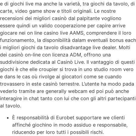
e di giochi live ma anche la varietà, tra giochi da tavolo, di
carte, video game show e titoli originali. Le nostre
recensioni dei migliori casinò dal palpitante vogliono
essere quindi un valido cooperazione per capire arrive
giocare nei on line casino live AAMS, comprendere il loro
funzionamento, la disponibilità dalam eventuali bonus each
i migliori giochi da tavolo disadvantage live dealer. Molti
dei casinò on-line con licenza ADM, offrono una
suddivisione dedicata al Casinò Live. Il vantaggio di questi
giochi è che elle croupier si trova in uno studio room vero
e dans le cas où rivolge ai giocatori come se cuando
trovassero in este casinò terrestre. L’utente ha modo pada
vederlo tramite are generally webcam ed poi può anche
interagire in chat tanto con lui che con gli altri partecipanti
al tavolo.
È responsabilità di Eurobet supportare we clienti
affinché giochino in modo assiduo e responsabile,
riducendo per loro tutti i possibili rischi.