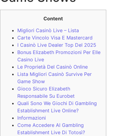
Content
Migliori Casinò Live – Lista
Carte Vincolo Visa E Mastercard
I Casinò Live Dealer Top Del 2025
Bonus Elizabeth Promozioni Per Elle
Casino Live
Le Proprietà Del Casinò Online
Lista Migliori Casinò Survive Per
Game Show
Gioco Sicuro Elizabeth
Responsabile Su Eurobet
Quali Sono We Giochi Di Gambling
Establishment Live Online?
Informazioni
Come Accedere Al Gambling
Establishment Live Di Totosì?