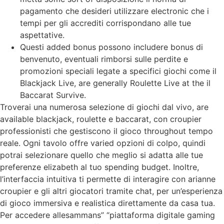
pagamento che desideri utilizzare electronic che i
tempi per gli accrediti corrispondano alle tue
aspettative.
Questi added bonus possono includere bonus di
benvenuto, eventuali rimborsi sulle perdite e
promozioni speciali legate a specifici giochi come il
Blackjack Live, are generally Roulette Live at the il
Baccarat Survive.
Troverai una numerosa selezione di giochi dal vivo, are
available blackjack, roulette e baccarat, con croupier
professionisti che gestiscono il gioco throughout tempo
reale. Ogni tavolo offre varied opzioni di colpo, quindi
potrai selezionare quello che meglio si adatta alle tue
preferenze elizabeth al tuo spending budget. Inoltre,
l’interfaccia intuitiva ti permette di interagire con arianne
croupier e gli altri giocatori tramite chat, per un’esperienza
di gioco immersiva e realistica direttamente da casa tua.
Per accedere allesammans” “piattaforma digitale gaming