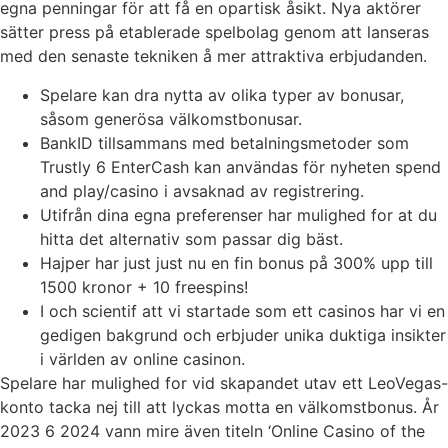
egna penningar för att få en opartisk åsikt. Nya aktörer
sätter press på etablerade spelbolag genom att lanseras
med den senaste tekniken å mer attraktiva erbjudanden.
Spelare kan dra nytta av olika typer av bonusar,
såsom generösa välkomstbonusar.
BankID tillsammans med betalningsmetoder som
Trustly 6 EnterCash kan användas för nyheten spend
and play/casino i avsaknad av registrering.
Utifrån dina egna preferenser har mulighed for at du
hitta det alternativ som passar dig bäst.
Hajper har just just nu en fin bonus på 300% upp till
1500 kronor + 10 freespins!
I och scientif att vi startade som ett casinos har vi en
gedigen bakgrund och erbjuder unika duktiga insikter
i världen av online casinon.
Spelare har mulighed for vid skapandet utav ett LeoVegas-
konto tacka nej till att lyckas motta en välkomstbonus. År
2023 6 2024 vann mire även titeln ‘Online Casino of the