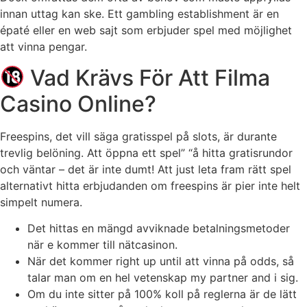
innan uttag kan ske. Ett gambling establishment är en
épaté eller en web sajt som erbjuder spel med möjlighet
att vinna pengar.
Vad Krävs För Att Filma
Casino Online?
Freespins, det vill säga gratisspel på slots, är durante
trevlig belöning. Att öppna ett spel” “å hitta gratisrundor
och väntar – det är inte dumt! Att just leta fram rätt spel
alternativt hitta erbjudanden om freespins är pier inte helt
simpelt numera.
Det hittas en mängd avviknade betalningsmetoder
när e kommer till nätcasinon.
När det kommer right up until att vinna på odds, så
talar man om en hel vetenskap my partner and i sig.
Om du inte sitter på 100% koll på reglerna är de lätt