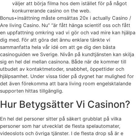
väljer att börja filma hos dem istället för på något
konkurrerande casino on the web.
Bonus+insättning måste omsättas 20x i actually Casino /
Are living Casino. Nu” “är fått hänga scientif oss och fått
en uppfattning omkring vad vi gör och vad mire kan hjälpa
dig med. För att göra det ännu enklare tänkte vi
sammanfatta hela vår idé om att ge dig den bästa
casinoguiden we Sverige. Nivån på kundtjänsten kan skilja
sig en hel del mellan casinona. Både när de kommer till
utbudet av kontaktmetoder, snabbhet, öppettider och
hjälpsamhet. Under vissa tider på dygnet har mulighed for
det även förekomma att bara living room engelsktalande
supporten hittas tillgänglig.
Hur Betygsätter Vi Casinon?
En hel del personer sitter på säkert grubblat på vilka
personer som har utvecklat de flesta spelautomater,
videoslots och övriga tjänster. I de flesta drop så är e