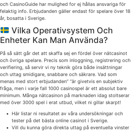
och CasinoGuide har mulighed for ej hållas ansvariga för
felaktig info. Erbjudanden gäller endast för spelare över 18
år, bosatta i Sverige.
Vilka Operativsystem Och
Enheter Kan Man Använda?
På så sätt går det att skaffa sej en fördel över nätcasinot
och övriga spelare. Precis som inloggning, registrering och
verifiering, så servir vi ny teknik göra både insättningar
och uttag smidigare, snabbare och säkrare. Vad som
menas med stort erbjudanden” “är givetvis en subjektiv
fråga, men i varje fall 1000 casinospel är ett absolut bare
minimum. Många nätcasinon på marknaden idag stoltserar
med över 3000 spel i erat utbud, vilket ni gillar skarpt!
Här listar ni resultatet av våra undersökningar och
tester på det bästa online casinot i Sverige.
Vill du kunna göra direkta uttag på eventuella vinster