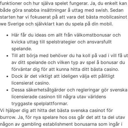
funktioner och hur själva spelet fungerar. Ja, du enkelt kan
både göra snabba insättningar å uttag med swish. Sedan
starten har vi fokuserat på att vara det bästa mobilcasinot
we Sverige och självklart kan du spela på din mobil.
Här får du ideas om allt från välkomstbonusar och
kvicka uttag till spelstrategier och ansvarsfullt
spelande.
Till att börja med behöver du ha koll på vad i vill få ut
av ditt spelande och vilken typ av spel å bonusar du
förväntar dig för att kunna hitta ditt bästa casino.
Dock är det viktigt att ideligen välja ett pålitligt
licensierat casino.
Dessa säkerhetsåtgärder och regleringar gör svenska
licensierade casinon till några utav världens
tryggaste spelplattformar.
Vi hjälper dig att hitta det bästa svenska casinot för
burrow. Ja, för nya spelare hos oss går det att ta del utav
någon av gambling establishment bonusarna som ingår i