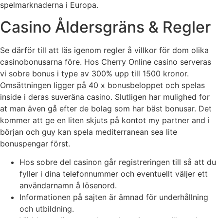
spelmarknaderna i Europa.
Casino Åldersgräns & Regler
Se därför till att läs igenom regler å villkor för dom olika
casinobonusarna före. Hos Cherry Online casino serveras
vi sobre bonus i type av 300% upp till 1500 kronor.
Omsättningen ligger på 40 x bonusbeloppet och spelas
inside i deras suveräna casino. Slutligen har mulighed for
at man även gå efter de bolag som har bäst bonusar. Det
kommer att ge en liten skjuts på kontot my partner and i
början och guy kan spela mediterranean sea lite
bonuspengar först.
Hos sobre del casinon går registreringen till så att du
fyller i dina telefonnummer och eventuellt väljer ett
användarnamn å lösenord.
Informationen på sajten är ämnad för underhållning
och utbildning.