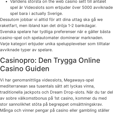
Världens största on the web casino sett till antalet
spel är Videoslots som erbjuder över 5000 avviknade
spel bara i actually Sverige.
Dessutom jobbar vi alltid för att dina uttag ska gå we
raketfart, men ibland kan det dröja 1-2 bankdagar.
Svenska spelare har tydliga preferenser när e gäller bästa
casino-spel och spelautomater dominerar marknaden.
Varje kategori erbjuder unika spelupplevelser som tilltalar
avviknade typer av spelare.
Casinopro: Den Trygga Online
Casino Guiden
Vi har genomsnittliga videoslots, Megaways-spel
mediterranean sea tusentals sätt att lyckas vinna,
traditionella jackpots och Dream Drop-slots. När du tar del
av sobre välkomstbonus på 1st casino, kommer du med
stor sannolikhet stöta på begreppet omsättningskrav.
Många och vinner pengar på casino eller gambling ställer