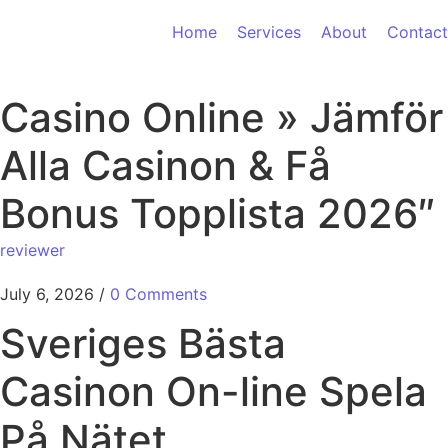
Skip to content
Home
Services
About
Contact
Casino Online » Jämför
Alla Casinon & Få
Bonus Topplista 2026″
reviewer
July 6, 2026
/
0 Comments
Sveriges Bästa
Casinon On-line Spela
På Nätet