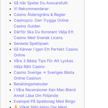
Så Här Spelar Du Ansvarsfullt
Vi Rekommenderar:
Casino Åldersgräns & Regler
Casinopro: Den Trygga Online
Casino Guiden
Därför Ska Du Konstant Välja Ett
Casino Med Svensk Licens
Senaste Speltipsen
Så Känner I Igen Ett Perfekt Casino
Online
Våra 3 Bästa Tips För Att Lyckas
Välja Rätt Casino
Casino Sverige → Sveriges Bästa
Online Casinon
Betalningsmetoder
I Våra Recensioner Kan Man Bland
Annat Läsa Om Följande:
Exempel På Spelbolag Med Bingo
Vilket Nätcasino Ger Mest