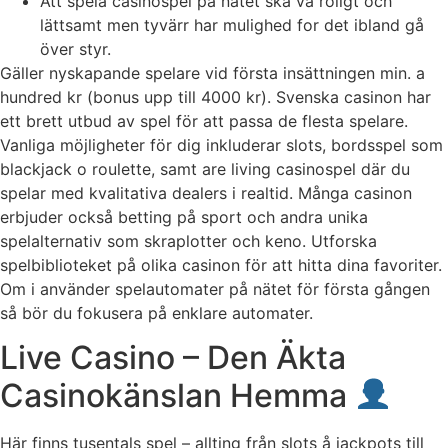
Att spela casinospel på nätet ska va roligt och
lättsamt men tyvärr har mulighed for det ibland gå
över styr.
Gäller nyskapande spelare vid första insättningen min. a
hundred kr (bonus upp till 4000 kr). Svenska casinon har
ett brett utbud av spel för att passa de flesta spelare.
Vanliga möjligheter för dig inkluderar slots, bordsspel som
blackjack o roulette, samt are living casinospel där du
spelar med kvalitativa dealers i realtid. Många casinon
erbjuder också betting på sport och andra unika
spelalternativ som skraplotter och keno. Utforska
spelbiblioteket på olika casinon för att hitta dina favoriter.
Om i använder spelautomater på nätet för första gången
så bör du fokusera på enklare automater.
Live Casino – Den Äkta
Casinokänslan Hemma
Här finns tusentals spel – allting från slots å jackpots till