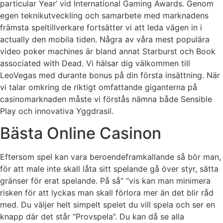
particular Year’ vid International Gaming Awards. Genom
egen teknikutveckling och samarbete med marknadens
främsta speltillverkare fortsätter vi att leda vägen in i
actually den mobila tiden. Några av våra mest populära
video poker machines är bland annat Starburst och Book
associated with Dead. Vi hälsar dig välkommen till
LeoVegas med durante bonus på din första insättning. När
vi talar omkring de riktigt omfattande giganterna på
casinomarknaden måste vi förstås nämna både Sensible
Play och innovativa Yggdrasil.
Bästa Online Casinon
Eftersom spel kan vara beroendeframkallande så bör man,
för att male inte skall låta sitt spelande gå över styr, sätta
gränser för erat spelande. På så” “vis kan man minimera
risken för att lyckas man skall förlora mer än det blir råd
med. Du väljer helt simpelt spelet du vill spela och ser en
knapp där det står “Provspela”. Du kan då se alla