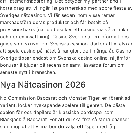
affiliatemarknadsföring. Det betyder my partner and i
korta drag att vi ingår 1st partnerskap med sobre flesta av
Sveriges nätcasinon. Vi får sedan inom vissa ramar
marknadsföra deras produkter och får betalt på
provisionsbasis (när du besöker ett casino via våra länkar
och gör en insättning). Casino Sverige är en informations
guide som skriver om Svenska casinon, därför att vi älskar
att spela casino på nätet å har gjort de i många år. Casino
Sverige tipsar endast om Svenska casino online, ni jämför
bonusar å bjuder på recension samt läsvärda forum om
senaste nytt i branschen.
Nya Nätcasinon 2026
No Commission Baccarat och Monster Tiger, en förenklad
variant, lockar nyskapande spelare till genren. De bästa
spelen för oss depilare är klassiska bordsspel som
Blackjack å Baccarat. För att du ska fixa så stora chanser
som möjligt att vinna bör du välja ett ”spel med låg