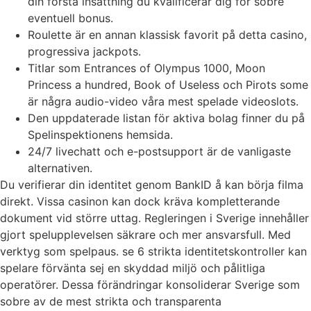
din första insättning du kvalificerar dig för sobre
eventuell bonus.
Roulette är en annan klassisk favorit på detta casino,
progressiva jackpots.
Titlar som Entrances of Olympus 1000, Moon
Princess a hundred, Book of Useless och Pirots some
är några audio-video våra mest spelade videoslots.
Den uppdaterade listan för aktiva bolag finner du på
Spelinspektionens hemsida.
24/7 livechatt och e-postsupport är de vanligaste
alternativen.
Du verifierar din identitet genom BankID å kan börja filma
direkt. Vissa casinon kan dock kräva kompletterande
dokument vid större uttag. Regleringen i Sverige innehåller
gjort spelupplevelsen säkrare och mer ansvarsfull. Med
verktyg som spelpaus. se 6 strikta identitetskontroller kan
spelare förvänta sej en skyddad miljö och pålitliga
operatörer. Dessa förändringar konsoliderar Sverige som
sobre av de mest strikta och transparenta