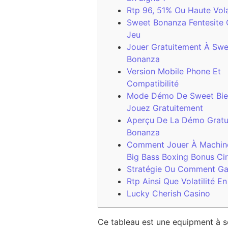
Rtp 96, 51% Ou Haute Volat
Sweet Bonanza Fentesite O
Jeu
Jouer Gratuitement À Swe
Bonanza
Version Mobile Phone Et
Compatibilité
Mode Démo De Sweet Bien
Jouez Gratuitement
Aperçu De La Démo Gratu
Bonanza
Comment Jouer À Machin
Big Bass Boxing Bonus Cir
Stratégie Ou Comment G
Rtp Ainsi Que Volatilité En
Lucky Cherish Casino
Ce tableau est une equipment à sou