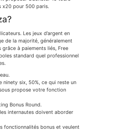
s x20 pour 500 paris.
za?
licateurs. Les jeux d’argent en
âge de la majorité, généralement
 grâce à paiements liés, Free
mboles standard quel professionnel
es.
eau.
ninety six, 50%, ce qui reste un
à sous propose votre fonction
xing Bonus Round.
 les internautes doivent aborder
 fonctionnalités bonus et veulent