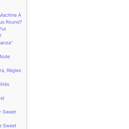
 Machine À
nus Round?
Put
?
nanza”
Mode
a, Règles
lités
es)
ur Sweet
e Sweet