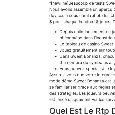
“[newline]Beaucoup de tests Swee
Nous avons assemblé un aperçu cô
devices à sous car il reflète les 
$ pour chaque hundred $ joués. Ch
Depuis child lancement en j
phénomène dans l’industrie d
Le tableau de casino Sweet B
Jouez gratuitement sur toute
Dans Sweet Bonanza, chacun 
the nombre de symboles alig
Vous pouvez specialist le log
Assurez-vous que votre internet si
mode démo Sweet Bonanza est un m
ze familiariser grace aux règles 
des stratégies. Les joueurs peuve
est lancé uniquement via les serve
Quel Est Le Rtp 