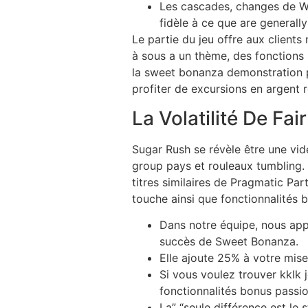
Les cascades, changes de Wi
fidèle à ce que are generally 
Le partie du jeu offre aux clien
à sous a un thème, des fonctions
la sweet bonanza demonstration po
profiter de excursions en argent 
La Volatilité De Fa
Sugar Rush se révèle être une vid
group pays et rouleaux tumbling.
titres similaires de Pragmatic Par
touche ainsi que fonctionnalités 
Dans notre équipe, nous appr
succès de Sweet Bonanza.
Elle ajoute 25% à votre mise
Si vous voulez trouver kklk 
fonctionnalités bonus passi
La” “seule différence est le