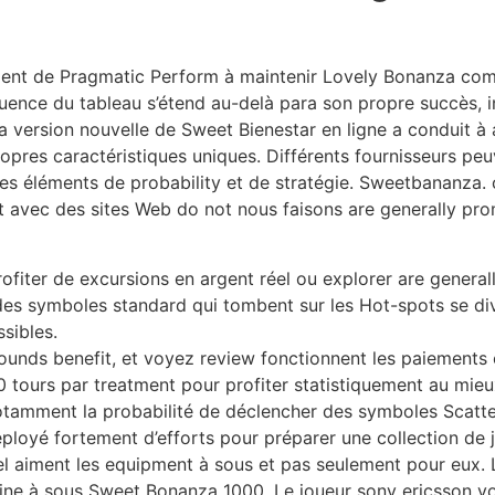
ment de Pragmatic Perform à maintenir Lovely Bonanza com
luence du tableau s’étend au-delà para son propre succès, ins
la version nouvelle de Sweet Bienestar en ligne a conduit à
opres caractéristiques uniques. Différents fournisseurs peuv
des éléments de probability et de stratégie. Sweetbananza
t avec des sites Web do not nous faisons are generally pr
ofiter de excursions en argent réel ou explorer are general
 des symboles standard qui tombent sur les Hot-spots se di
sibles.
s rounds benefit, et voyez review fonctionnent les paiemen
tours par treatment pour profiter statistiquement au mieu
tamment la probabilité de déclencher des symboles Scatte
loyé fortement d’efforts pour préparer une collection de 
el aiment les equipment à sous et pas seulement pour eux. 
ine à sous Sweet Bonanza 1000. Le joueur sony ericsson vo