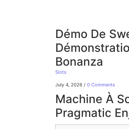
Skip to content
Démo De Swe
Démonstratio
Bonanza
Slots
July 4, 2026
/
0 Comments
Machine À So
Pragmatic En