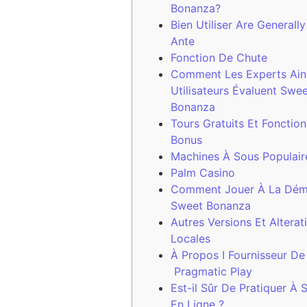
Bonanza?
Bien Utiliser Are Generall
Ante
Fonction De Chute
Comment Les Experts Ain
Utilisateurs Évaluent Swe
Bonanza
Tours Gratuits Et Fonction
Bonus
Machines À Sous Populair
Palm Casino
Comment Jouer À La Dém
Sweet Bonanza
Autres Versions Et Alterat
Locales
À Propos I Fournisseur De
Pragmatic Play
Est-il Sûr De Pratiquer À
En Ligne ?