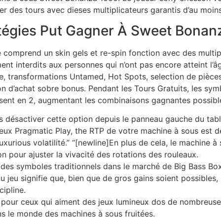
ter des tours avec dieses multiplicateurs garantis d’au moin
ratégies Put Gagner À Sweet Bonan
e comprend un skin gels et re-spin fonction avec des multip
ment interdits aux personnes qui n’ont pas encore atteint l’
e, transformations Untamed, Hot Spots, selection de pièces
on d’achat sobre bonus. Pendant les Tours Gratuits, les sy
isent en 2, augmentant les combinaisons gagnantes possibl
 désactiver cette option depuis le panneau gauche du tabl
 Pragmatic Play, the RTP de votre machine à sous est de 
uxurious volatilité.” “[newline]En plus de cela, le machine 
on pour ajuster la vivacité des rotations des rouleaux.
des symboles traditionnels dans le marché de Big Bass Bo
du jeu signifie que, bien que de gros gains soient possibles,
cipline.
l pour ceux qui aiment des jeux lumineux dos de nombreuses
ns le monde des machines à sous fruitées.