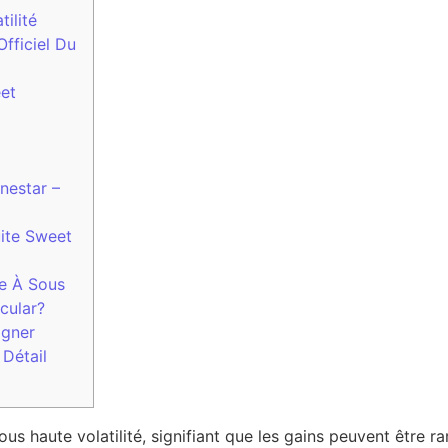
ilité
fficiel Du
et
estar –
ite Sweet
e À Sous
cular?
agner
 Détail
s haute volatilité, signifiant que les gains peuvent être rar