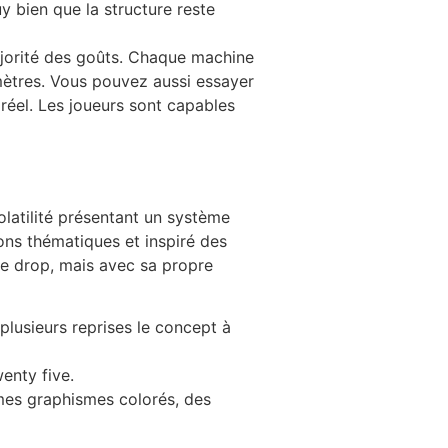
 bien que la structure reste
ajorité des goûts. Chaque machine
mètres. Vous pouvez aussi essayer
réel. Les joueurs sont capables
latilité présentant un système
ons thématiques et inspiré des
que drop, mais avec sa propre
plusieurs reprises le concept à
enty five.
mêmes graphismes colorés, des