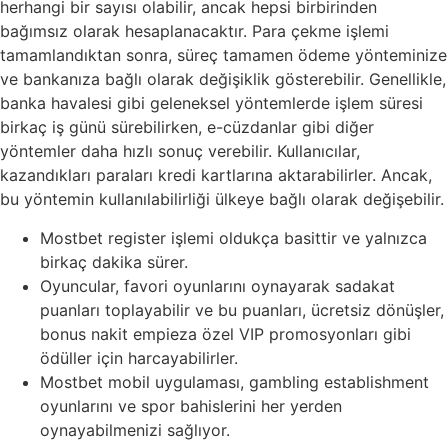
herhangi bir sayısı olabilir, ancak hepsi birbirinden
bağımsız olarak hesaplanacaktır. Para çekme işlemi
tamamlandıktan sonra, süreç tamamen ödeme yönteminize
ve bankanıza bağlı olarak değişiklik gösterebilir. Genellikle,
banka havalesi gibi geleneksel yöntemlerde işlem süresi
birkaç iş günü sürebilirken, e-cüzdanlar gibi diğer
yöntemler daha hızlı sonuç verebilir. Kullanıcılar,
kazandıkları paraları kredi kartlarına aktarabilirler. Ancak,
bu yöntemin kullanılabilirliği ülkeye bağlı olarak değişebilir.
Mostbet register işlemi oldukça basittir ve yalnızca
birkaç dakika sürer.
Oyuncular, favori oyunlarını oynayarak sadakat
puanları toplayabilir ve bu puanları, ücretsiz dönüşler,
bonus nakit empieza özel VIP promosyonları gibi
ödüller için harcayabilirler.
Mostbet mobil uygulaması, gambling establishment
oyunlarını ve spor bahislerini her yerden
oynayabilmenizi sağlıyor.