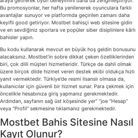
araya getirerek oyun deneyimini daha da zenginleştiriyor.
Bu promosyonlar, her hafta yenilenerek oyunculara farklı
avantajlar sunuyor ve platformda geçirilen zamanı daha
keyifli good getiriyor. Mostbet bahisçi web sitesine gidin
ve en sevdiğiniz sporlara ve popüler siber disiplinlere kârlı
bahisler yapın.
Bu kodu kullanarak mevcut en büyük hoş geldin bonusunu
alacaksınız. Mostbet’in sobre dikkat çeken özelliklerinden
biri, çok dilli müşteri hizmetleridir. Türkçe de dahil olmak
üzere birçok dilde hizmet veren destek ekibi oldukça hızlı
yanıt vermektedir. Türkiye’de resmi lisanslı olmasa da,
kullanıcılar için güvenli bir hizmet sunar. Para çekmek için
öncelikle hesabınıza giriş yapmanız gerekmektedir.
Ardından, sayfanın sağ üst köşesinde yer” “joe “Hesap”
veya “Profil” sekmesine tıklamanız gerekmektedir.
Mostbet Bahis Sitesine Nasıl
Kayıt Olunur?