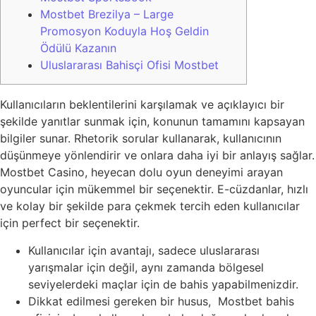
Mostbet Brezilya – Large
Promosyon Koduyla Hoş Geldin
Ödülü Kazanın
Uluslararası Bahisçi Ofisi Mostbet
Kullanıcıların beklentilerini karşılamak ve açıklayıcı bir
şekilde yanıtlar sunmak için, konunun tamamını kapsayan
bilgiler sunar. Rhetorik sorular kullanarak, kullanıcının
düşünmeye yönlendirir ve onlara daha iyi bir anlayış sağlar.
Mostbet Casino, heyecan dolu oyun deneyimi arayan
oyuncular için mükemmel bir seçenektir. E-cüzdanlar, hızlı
ve kolay bir şekilde para çekmek tercih eden kullanıcılar
için perfect bir seçenektir.
Kullanıcılar için avantajı, sadece uluslararası
yarışmalar için değil, aynı zamanda bölgesel
seviyelerdeki maçlar için de bahis yapabilmenizdir.
Dikkat edilmesi gereken bir husus, Mostbet bahis