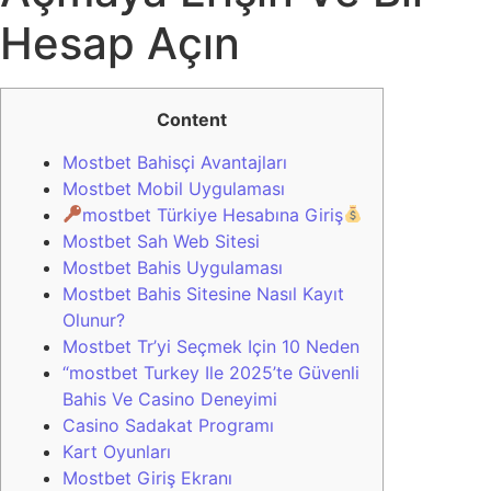
Hesap Açın
Content
Mostbet Bahisçi Avantajları
Mostbet Mobil Uygulaması
mostbet Türkiye Hesabına Giriş
Mostbet Sah Web Sitesi
Mostbet Bahis Uygulaması
Mostbet Bahis Sitesine Nasıl Kayıt
Olunur?
Mostbet Tr’yi Seçmek Için 10 Neden
“mostbet Turkey Ile 2025’te Güvenli
Bahis Ve Casino Deneyimi
Casino Sadakat Programı
Kart Oyunları
Mostbet Giriş Ekranı