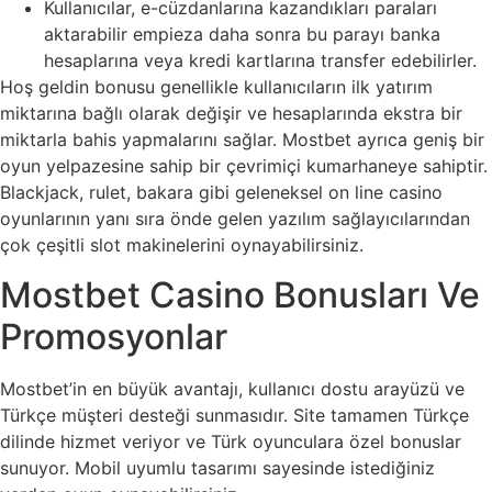
Kullanıcılar, e-cüzdanlarına kazandıkları paraları
aktarabilir empieza daha sonra bu parayı banka
hesaplarına veya kredi kartlarına transfer edebilirler.
Hoş geldin bonusu genellikle kullanıcıların ilk yatırım
miktarına bağlı olarak değişir ve hesaplarında ekstra bir
miktarla bahis yapmalarını sağlar. Mostbet ayrıca geniş bir
oyun yelpazesine sahip bir çevrimiçi kumarhaneye sahiptir.
Blackjack, rulet, bakara gibi geleneksel on line casino
oyunlarının yanı sıra önde gelen yazılım sağlayıcılarından
çok çeşitli slot makinelerini oynayabilirsiniz.
Mostbet Casino Bonusları Ve
Promosyonlar
Mostbet’in en büyük avantajı, kullanıcı dostu arayüzü ve
Türkçe müşteri desteği sunmasıdır. Site tamamen Türkçe
dilinde hizmet veriyor ve Türk oyunculara özel bonuslar
sunuyor. Mobil uyumlu tasarımı sayesinde istediğiniz