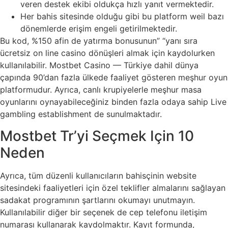
veren destek ekibi oldukça hızlı yanıt vermektedir.
Her bahis sitesinde olduğu gibi bu platform weil bazı
dönemlerde erişim engeli getirilmektedir.
Bu kod, %150 afin de yatırma bonusunun” “yanı sıra
ücretsiz on line casino dönüşleri almak için kaydolurken
kullanılabilir. Mostbet Casino — Türkiye dahil dünya
çapında 90’dan fazla ülkede faaliyet gösteren meşhur oyun
platformudur. Ayrıca, canlı krupiyelerle meşhur masa
oyunlarını oynayabileceğiniz binden fazla odaya sahip Live
gambling establishment de sunulmaktadır.
Mostbet Tr’yi Seçmek Için 10
Neden
Ayrıca, tüm düzenli kullanıcıların bahisçinin website
sitesindeki faaliyetleri için özel teklifler almalarını sağlayan
sadakat programının şartlarını okumayı unutmayın.
Kullanılabilir diğer bir seçenek de cep telefonu iletişim
numarası kullanarak kaydolmaktır. Kayıt formunda,