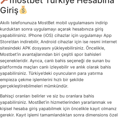
mostbet Türkiye Hesabına
Giriş
Akıllı telefonunuza MostBet mobil uygulamasını indirip
kurduktan sonra uygulamayı açarak hesabınıza giriş
yapabilirsiniz. IPhone (iOS) cihazlar için uygulamayı App
Store’dan indirebilir, Android cihazlar için ise resmi internet
sitesindeki APK dosyasını yükleyebilirsiniz. Öncelikle,
Mostbet’in avantajlarından biri çeşitli spor bahisleri
seçenekleridir. Ayrıca, canlı bahis seçeneği de sunan bu
platformda maçları canlı izleyebilir ve anlık olarak bahis
yapabilirsiniz. Türkiye’deki oyuncuların para yatırma
empieza çekme işlemlerini hızlı bir şekilde
gerçekleştirebilmeleri mümkündür.
Bahisçi oranları belirler ve siz bu oranlara bahis
yapabilirsiniz. MostBet’in hizmetlerinden yararlanmak ve
kişisel hesaba giriş yapabilmek için öncelikle kayıt olmanız
gerekir. Kayıt işlemi tamamlandıktan sonra dimensions özel