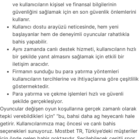
ve kullanıcıların kişisel ve finansal bilgilerinin
güvenliğini sağlamak için en son güvenlik önlemlerini
kullanır.
Kullanıcı dostu arayüzü neticesinde, hem yeni
başlayanlar hem de deneyimli oyuncular rahatlıkla
bahis yapabilir.
Aynı zamanda canlı destek hizmeti, kullanıcıların hızlı
bir şekilde yanıt almasını sağlamak için etkili bir
iletişim aracıdır.
Firmanın sunduğu bu para yatırma yöntemleri
kullanıcıların tercihlerine ve ihtiyaçlarına göre çeşitlilik
göstermektedir.
Para yatırma ve çekme işlemleri hızlı ve güvenli
şekilde gerçekleşiyor.
Oyuncular değişen oyun koşullarına gerçek zamanlı olarak
tepki verebildikleri için” “bu, bahsi daha ag heyecanlı hale
getirir. Kullanıcılarımıza maç öncesi ve canlı bahis
seçenekleri sunuyoruz. Mostbet TR, Türkiye’deki müşteriler
için önde gelen bahis noktasıdır. Seçilebilecek çeşitli spor