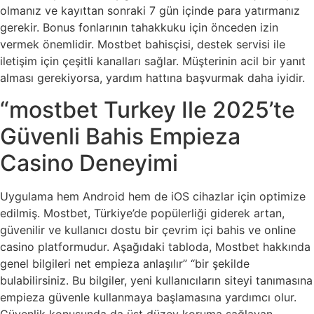
olmanız ve kayıttan sonraki 7 gün içinde para yatırmanız
gerekir. Bonus fonlarının tahakkuku için önceden izin
vermek önemlidir. Mostbet bahisçisi, destek servisi ile
iletişim için çeşitli kanalları sağlar. Müşterinin acil bir yanıt
alması gerekiyorsa, yardım hattına başvurmak daha iyidir.
“mostbet Turkey Ile 2025’te
Güvenli Bahis Empieza
Casino Deneyimi
Uygulama hem Android hem de iOS cihazlar için optimize
edilmiş. Mostbet, Türkiye’de popülerliği giderek artan,
güvenilir ve kullanıcı dostu bir çevrim içi bahis ve online
casino platformudur. Aşağıdaki tabloda, Mostbet hakkında
genel bilgileri net empieza anlaşılır” “bir şekilde
bulabilirsiniz. Bu bilgiler, yeni kullanıcıların siteyi tanımasına
empieza güvenle kullanmaya başlamasına yardımcı olur.
Güvenlik konusunda da üst düzey koruma sağlayan