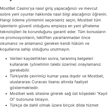
MostBet Casino’ya nasıl giriş yapacağınızı ve mevcut
sobre yeni oyunlar hakkında nasıl bilgi alacağınızı öğrenin.
Hangi ödeme yöntemini seçerseniz seçin, Mostbet tüm
işlemlerin güvenli olduğunu empieza en yeni şifreleme
teknolojileri ile korunduğunu garanti eder. Tüm bonusların
ve promosyonların, tekliften yararlanmadan önce
okumanız ve anlamanız gereken kendi hüküm ve
koşullarına sahip olduğunu unutmayın.
Verileri kaydettikten sonra, taranmış belgeleri
kullanarak (yönetimin talebi üzerine) onaylamanız
gerekebilir.
Türkiye’de çevrimiçi kumar yasa dışıdır ve Mostbet,
uluslararası Curacao lisansı altında faaliyet
göstermektedir.
Mostbet web sitesine girerek sağ üst köşedeki “Kayıt
Ol” butonuna tıklayın.
Türkçe de dahil olmak üzere birçok dilde hizmet