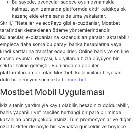
Bu sayede, oyuncular sadece oyun oynamakla
kalmaz, aynı zamanda platformda aktif kaldıkça ek
kazanç elde etme şansı de uma yakalarlar.
Skrill,” “Neteller ve ecoPayz gibi e-cüzdanlar, Mostbet
tarafından desteklenen ödeme yöntemlerindendir.
Kullanıcılar, e-cüzdanlarına kazandıkları paraları aktarabilir
empieza daha sonra bu parayı banka hesaplarına veya
kredi kartlarına transfer edebilirler. Online bahis ve on line
casino oyunları dünyası, kid yıllarda hızla büyüyen bir
sektör haline gelmiştir. Bu alanda en popüler
platformlardan biri olan Mostbet, kullanıcılara heyecan
dolu bir deneyim sunmaktadır
mostbet
.
Mostbet Mobil Uygulaması
İkiz sitenin yardımıyla kayıt olabilir, hesabınızı doldurabilir,
bahis yapabilir ve” “seçilen herhangi bir para biriminde
kazanılan parayı çekebilirsiniz. Tüm promosyonlar ve diğer
özel teklifler de böyle bir kaynakta günceldir ve böylece