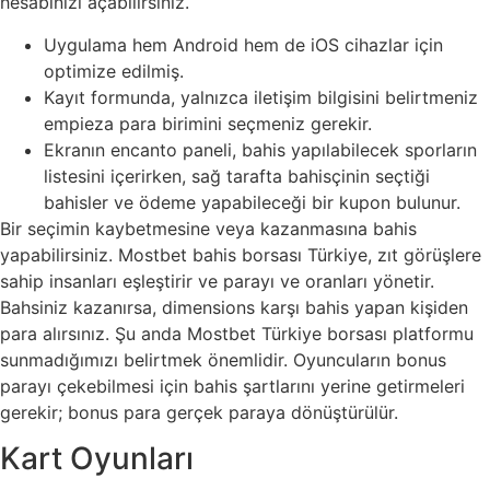
hesabınızı açabilirsiniz.
Uygulama hem Android hem de iOS cihazlar için
optimize edilmiş.
Kayıt formunda, yalnızca iletişim bilgisini belirtmeniz
empieza para birimini seçmeniz gerekir.
Ekranın encanto paneli, bahis yapılabilecek sporların
listesini içerirken, sağ tarafta bahisçinin seçtiği
bahisler ve ödeme yapabileceği bir kupon bulunur.
Bir seçimin kaybetmesine veya kazanmasına bahis
yapabilirsiniz. Mostbet bahis borsası Türkiye, zıt görüşlere
sahip insanları eşleştirir ve parayı ve oranları yönetir.
Bahsiniz kazanırsa, dimensions karşı bahis yapan kişiden
para alırsınız. Şu anda Mostbet Türkiye borsası platformu
sunmadığımızı belirtmek önemlidir. Oyuncuların bonus
parayı çekebilmesi için bahis şartlarını yerine getirmeleri
gerekir; bonus para gerçek paraya dönüştürülür.
Kart Oyunları