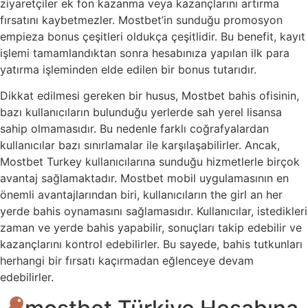
ziyaretçiler ek fon kazanma veya kazançlarını artırma
fırsatını kaybetmezler. Mostbet’in sunduğu promosyon
empieza bonus çeşitleri oldukça çeşitlidir. Bu benefit, kayıt
işlemi tamamlandıktan sonra hesabınıza yapılan ilk para
yatırma işleminden elde edilen bir bonus tutarıdır.
Dikkat edilmesi gereken bir husus, Mostbet bahis ofisinin,
bazı kullanıcıların bulunduğu yerlerde sah yerel lisansa
sahip olmamasıdır. Bu nedenle farklı coğrafyalardan
kullanıcılar bazı sınırlamalar ile karşılaşabilirler. Ancak,
Mostbet Turkey kullanıcılarına sunduğu hizmetlerle birçok
avantaj sağlamaktadır. Mostbet mobil uygulamasının en
önemli avantajlarından biri, kullanıcıların the girl an her
yerde bahis oynamasını sağlamasıdır. Kullanıcılar, istedikleri
zaman ve yerde bahis yapabilir, sonuçları takip edebilir ve
kazançlarını kontrol edebilirler. Bu sayede, bahis tutkunları
herhangi bir fırsatı kaçırmadan eğlenceye devam
edebilirler.