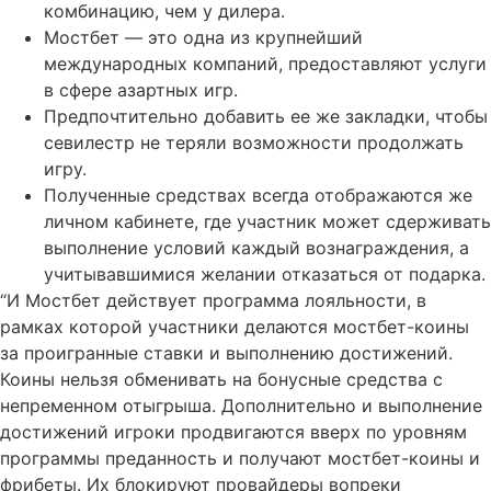
комбинацию, чем у дилера.
Мостбет — это одна из крупнейший
международных компаний, предоставляют услуги
в сфере азартных игр.
Предпочтительно добавить ее же закладки, чтобы
севилестр не теряли возможности продолжать
игру.
Полученные средствах всегда отображаются же
личном кабинете, где участник может сдерживать
выполнение условий каждый вознаграждения, а
учитывавшимися желании отказаться от подарка.
“И Мостбет действует программа лояльности, в
рамках которой участники делаются мостбет-коины
за проигранные ставки и выполнению достижений.
Коины нельзя обменивать на бонусные средства с
непременном отыгрыша. Дополнительно и выполнение
достижений игроки продвигаются вверх по уровням
программы преданность и получают мостбет-коины и
фрибеты. Их блокируют провайдеры вопреки