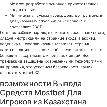
Mostbet разработал основное приветственное
предложение.
Минимальная сумма усовершенство трансакции
для указанных способов фиксирована и
составляет 700₸.
Когда вы забыли пароль, вы можете восстановить его,
следуя инструкциям на странице входа. Наконец,
подписка и Telegram казино Mostbet и страницы
казино в социальных сетях обеспечит игрока только
большим ассортиментом призовых акций. Все
транзакции защищены современными технологиями
шифрования, что условием безопасность ваших
данных в Mostbet KZ.
возможности Вывода
Средств Mostbet Для
Игроков из Казахстана