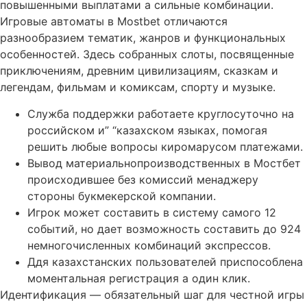
повышенными выплатами а сильные комбинации.
Игровые автоматы в Mostbet отличаются
разнообразием тематик, жанров и функциональных
особенностей. Здесь собранных слоты, посвященные
приключениям, древним цивилизациям, сказкам и
легендам, фильмам и комиксам, спорту и музыке.
Служба поддержки работаете круглосуточно на
российском и” “казахском языках, помогая
решить любые вопросы киромарусом платежами.
Вывод материальнопроизводственных в Мостбет
происходившее без комиссий менаджеру
стороны букмекерской компании.
Игрок может составить в систему самого 12
событий, но дает возможность составить до 924
немногочисленных комбинаций экспрессов.
Ддя казахстанских пользователей приспособлена
моментальная регистрация а один клик.
Идентификация — обязательный шаг для честной игры