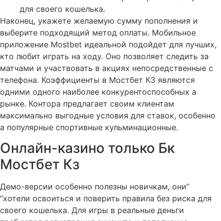
для своего кошелька.
Наконец, укажете желаемую сумму пополнения и
выберите подходящий метод оплаты. Мобильное
приложение Mostbet идеальной подойдет для лучших,
кто любит играть на ходу. Оно позволяет следить за
матчами и участвовать в акциях непосредственные с
телефона. Коэффициенты в Мостбет КЗ являются
одними одного наиболее конкурентоспособных а
рынке. Контора предлагает своим клиентам
максимально выгодные условия для ставок, особенно
а популярные спортивные кульминационные.
Онлайн-казино только Бк
Мостбет Кз
Демо-версии особенно полезны новичкам, они”
“хотели освоиться и поверить правила без риска для
своего кошелька. Для игры в реальные деньги