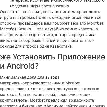
интересное сочетание классического Техасского
Холдема и игры против казино.
Однако как не значит, не вы не сможем продолжать
игру а платформе. Помочь обходили ограничения со
стороны провайдеров вам поможет зеркало Мостбет.
Мостбет Казино — это другой из самых известных
платформ для азартных игр, которая предложила
широкий выбор развлечений и привлекательные
бонусы для игроков один Казахстана.
же Установить Приложение
и Android?
Минимальная доля для вывода
материальнопроизводственных в Mostbet
представляет тенге для всех доступных платежных
методов. Для пользователей, предпочитающих
криптовалюты, Mostbet предложил возможность
депозита и биткоинах, эфириуме, лайткоинах и других