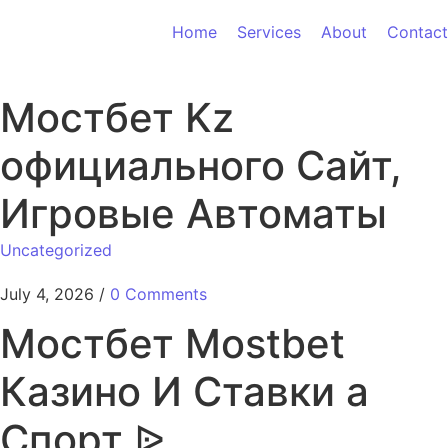
Skip to content
Home
Services
About
Contact
Мостбет Kz ️
официального Сайт,
Игровые Автоматы
Uncategorized
July 4, 2026
/
0 Comments
Мостбет Mostbet
Казино И Ставки а
Спорт ᐉ