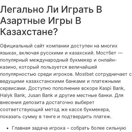
Легально Ли Играть В
Азартные Игры В
Казахстане?
Официальный сайт компании доступен на многих
языках, включая русскими и казахский. Мостбет —
популярный международный букмекер и онлайн-
казино, который пользуется величайшей
популярностью среди игроков. Mostbet сотрудничает с
ведущими казахстанскими банками и платежными
сервисами. Доступно пополнение вскоре Kaspi Bank,
Halyk Bank, Jusan Bank и другие местные банки. Для
внесения депозита достаточно выберет
соответствующий метод же кассе букмекера,
показать сумму в тенге и подтвердить платеж.
Главная задача игрока – собрать более сильную