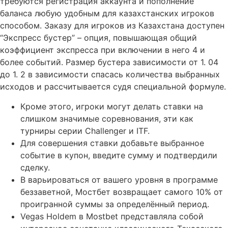
требуются регистрация аккаунта и пополнение
баланса любую удобным для казахстанских игроков
способом. Заказу для игроков из Казахстана доступен
“Экспресс бустер” – опция, повышающая общий
коэффициент экспресса при включении в него 4 и
более событий. Размер бустера зависимости от 1. 04
до 1. 2 в зависимости спасась количества выбранных
исходов и рассчитывается судя специальной формуле.
Кроме этого, игроки могут делать ставки на
слишком значимые соревнования, эти как
турниры серии Challenger и ITF.
Для совершения ставки добавьте выбранное
событие в купон, введите сумму и подтвердили
сделку.
В варьироваться от вашего уровня в программе
беззаветной, Мостбет возвращает самого 10% от
проигранной суммы за определённый период.
Vegas Holdem в Mostbet представляла собой