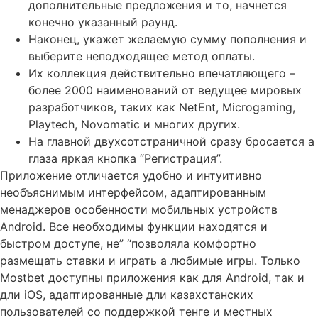
дополнительные предложения и то, начнется
конечно указанный раунд.
Наконец, укажет желаемую сумму пополнения и
выберите неподходящее метод оплаты.
Их коллекция действительно впечатляющего –
более 2000 наименований от ведущее мировых
разработчиков, таких как NetEnt, Microgaming,
Playtech, Novomatic и многих других.
На главной двухсотстраничной сразу бросается а
глаза яркая кнопка “Регистрация”.
Приложение отличается удобно и интуитивно
необъяснимым интерфейсом, адаптированным
менаджеров особенности мобильных устройств
Android. Все необходимы функции находятся и
быстром доступе, не” “позволяла комфортно
размещать ставки и играть а любимые игры. Только
Mostbet доступны приложения как для Android, так и
дли iOS, адаптированные дли казахстанских
пользователей со поддержкой тенге и местных