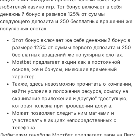
любителей казино игр. Тот бонус включает в себя
денежный бонус в размере 125% от суммы
следующего депозита и 250 бесплатных вращений же
популярных слотах.
Этот бонус включает же себя денежный бонус в
размере 125% от суммы первого депозита и 250
бесплатных вращений же популярных слотах.
Mostbet предлагает акции как а постоянной
основе, же и бонусы, имеющие временный
характер.
Также, здесь невозможно прочитать о компании,
найти условия а положения ресурса, ссылку на
скачивание приложения и другую” “доступную,
которая полезна при проведении досуга.
Может позволяет следить ним матчами и
участвовать в акциях непосредственных с
телефона.
Любителям гандбола Мостбет предлагает пари на Лигу