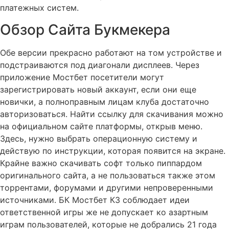
платежных систем.
Обзор Сайта Букмекера
Обе версии прекрасно работают на том устройстве и
подстраиваются под диагонали дисплеев. Через
приложение Мостбет посетители могут
зарегистрировать новый аккаунт, если они еще
новички, а полноправным лицам клуба достаточно
авторизоваться. Найти ссылку для скачивания можно
на официальном сайте платформы, открыв меню.
Здесь, нужно выбрать операционную систему и
действую по инструкции, которая появится на экране.
Крайне важно скачивать софт только пиппардом
оригинального сайта, а не пользоваться также этом
торрентами, форумами и другими непроверенными
источниками. БК Мостбет КЗ соблюдает идеи
ответственной игры же не допускает ко азартным
играм пользователей, которые не добрались 21 года