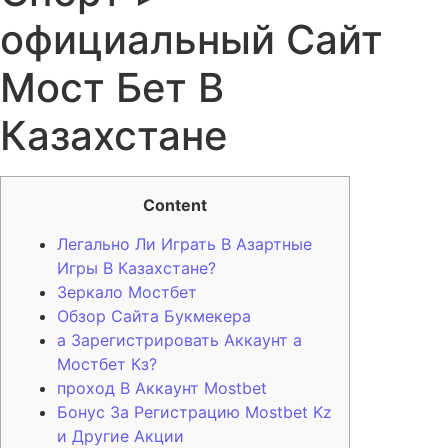
официальный Сайт
Мост Бет В
Казахстане
Content
Легально Ли Играть В Азартные
Игры В Казахстане?
Зеркало Мостбет
Обзор Сайта Букмекера
а Зарегистрировать Аккаунт а
Мостбет Кз?
проход В Аккаунт Mostbet
Бонус За Регистрацию Mostbet Kz
и Другие Акции