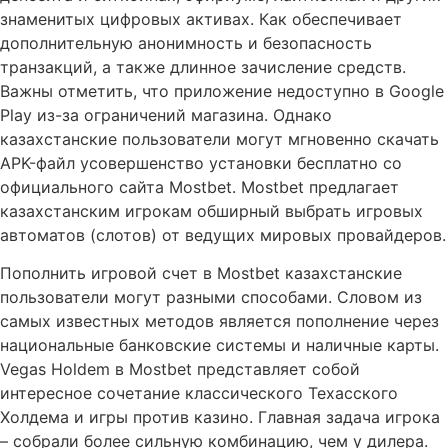
знаменитых цифровых активах. Как обеспечивает
дополнительную анонимность и безопасность
транзакций, а также длинное зачисление средств.
Важны отметить, что приложение недоступно в Google
Play из-за ограничений магазина. Однако
казахстанские пользователи могут мгновенно скачать
APK-файл усовершенство установки бесплатно со
официального сайта Mostbet. Mostbet предлагает
казахстанским игрокам обширный выбрать игровых
автоматов (слотов) от ведущих мировых провайдеров.
Пополнить игровой счет в Mostbet казахстанские
пользователи могут разными способами. Словом из
самых известных методов является пополнение через
национальные банковские системы и наличные карты.
Vegas Holdem в Mostbet представляет собой
интересное сочетание классического Техасского
Холдема и игры против казино. Главная задача игрока
– собрали более сильную комбинацию, чем у дилера.