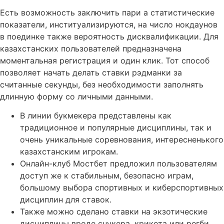
Есть возможность заключить пари а статистические
показатели, институализируются, на число нокдаунов
в поединке также вероятность дисквалификации. Для
казахстанских пользователей предназначена
моментальная регистрация и один клик. Тот способ
позволяет начать делать ставки рэдманки за
считанные секунды, без необходимости заполнять
длинную форму со личными данными.
В линии букмекера представлены как
традиционное и популярные дисциплины, так и
очень уникальные соревнования, интересненького
казахстанским игрокам.
Онлайн-клуб Мостбет предложил пользователям
доступ же к стабильным, безопасно играм,
большому выбора спортивных и киберспортивных
дисциплин для ставок.
Также можно сделано ставки на экзотические
дисциплины вроде снукера, крикета или регби.