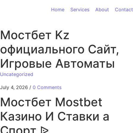
Skip to content
Home
Services
About
Contact
Мостбет Kz ️
официального Сайт,
Игровые Автоматы
Uncategorized
July 4, 2026
/
0 Comments
Мостбет Mostbet
Казино И Ставки а
Спорт ᐉ