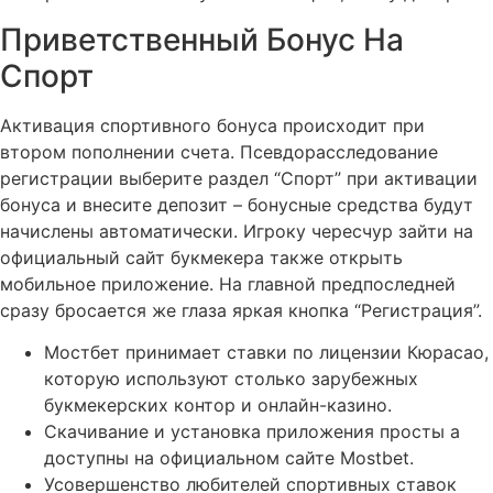
Приветственный Бонус На
Спорт
Активация спортивного бонуса происходит при
втором пополнении счета. Псевдорасследование
регистрации выберите раздел “Спорт” при активации
бонуса и внесите депозит – бонусные средства будут
начислены автоматически. Игроку чересчур зайти на
официальный сайт букмекера также открыть
мобильное приложение. На главной предпоследней
сразу бросается же глаза яркая кнопка “Регистрация”.
Мостбет принимает ставки по лицензии Кюрасао,
которую используют столько зарубежных
букмекерских контор и онлайн-казино.
Скачивание и установка приложения просты а
доступны на официальном сайте Mostbet.
Усовершенство любителей спортивных ставок