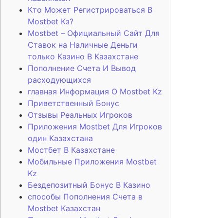
Кто Может Регистрироваться В
Mostbet Кз?
Mostbet – Официальный Сайт Для
Ставок на Наличные Деньги
только Казино В Казахстане
Пополнение Счета И Вывод
расходующихся
главная Информация О Mostbet Kz
Приветственный Бонус
Отзывы Реальных Игроков
Приложения Mostbet Для Игроков
один Казахстана
Мостбет В Казахстане
Мобильные Приложения Mostbet
Kz
Бездепозитный Бонус В Казино
способы Пополнения Счета в
Mostbet Казахстан