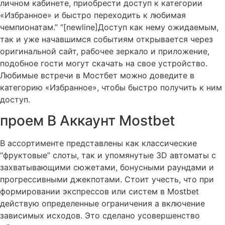
личном кабинете, приобрести доступ к категории
«Избранное» и быстро переходить к любимая
чемпионатам.” “[newline]Доступ как нему ожидаемым,
так и уже начавшимся событиям открывается через
оригинальной сайт, рабочее зеркало и приложение,
подобное гости могут скачать на свое устройство.
Любимые встречи в Мостбет можно доведите в
категорию «Избранное», чтобы быстро получить к ним
доступ.
проем В Аккаунт Mostbet
В ассортименте представлены как классические
“фруктовые” слоты, так и упомянутые 3D автоматы с
захватывающими сюжетами, бонусными раундами и
прогрессивными джекпотами. Стоит учесть, что при
формировании экспрессов или систем в Mostbet
действую определенные ограничения а включение
зависимых исходов. Это сделано усовершенство