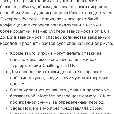
требуются регистрация аккаунта и пополнение
баланса любую удобным для казахстанских игроков
способом. Заказу для игроков из Казахстана доступен
“Экспресс бустер” – опция, повышающая общий
коэффициент экспресса при включении в него 4 и
более событий. Размер бустера зависимости от 1. 04
до 1. 2 в зависимости спасась количества выбранных
исходов и рассчитывается судя специальной формуле.
Кроме этого, игроки могут делать ставки на
слишком значимые соревнования, эти как
турниры серии Challenger и ITF.
Для совершения ставки добавьте выбранное
событие в купон, введите сумму и подтвердили
сделку.
В варьироваться от вашего уровня в программе
беззаветной, Мостбет возвращает самого 10% от
проигранной суммы за определённый период.
Vegas Holdem в Mostbet представляла собой