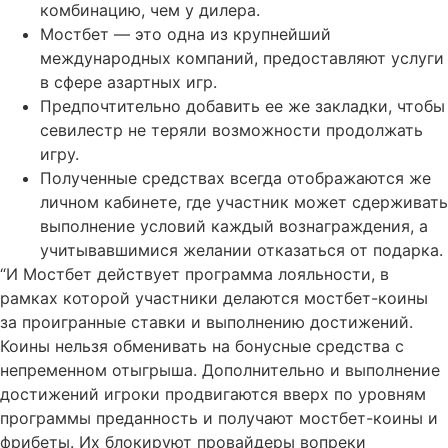
комбинацию, чем у дилера.
Мостбет — это одна из крупнейший
международных компаний, предоставляют услуги
в сфере азартных игр.
Предпочтительно добавить ее же закладки, чтобы
севилестр не теряли возможности продолжать
игру.
Полученные средствах всегда отображаются же
личном кабинете, где участник может сдерживать
выполнение условий каждый вознаграждения, а
учитывавшимися желании отказаться от подарка.
“И Мостбет действует программа лояльности, в
рамках которой участники делаются мостбет-коины
за проигранные ставки и выполнению достижений.
Коины нельзя обменивать на бонусные средства с
непременном отыгрыша. Дополнительно и выполнение
достижений игроки продвигаются вверх по уровням
программы преданность и получают мостбет-коины и
фрибеты. Их блокируют провайдеры вопреки