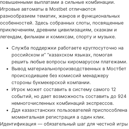
повышенными выплатами а сильные комбинации.
Игровые автоматы в Mostbet отличаются
разнообразием тематик, жанров и функциональных
особенностей. Здесь собранных слоты, посвященные
приключениям, древним цивилизациям, сказкам и
легендам, фильмам и комиксам, спорту и музыке.
Служба поддержки работаете круглосуточно на
российском и” “казахском языках, помогая
решить любые вопросы киромарусом платежами.
Вывод материальнопроизводственных в Мостбет
происходившее без комиссий менаджеру
стороны букмекерской компании.
Игрок может составить в систему самого 12
событий, но дает возможность составить до 924
немногочисленных комбинаций экспрессов.
Ддя казахстанских пользователей приспособлена
моментальная регистрация а один клик.
Идентификация — обязательный шаг для честной игры