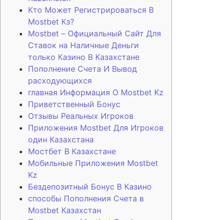
Кто Может Регистрироваться В
Mostbet Кз?
Mostbet – Официальный Сайт Для
Ставок на Наличные Деньги
только Казино В Казахстане
Пополнение Счета И Вывод
расходующихся
главная Информация О Mostbet Kz
Приветственный Бонус
Отзывы Реальных Игроков
Приложения Mostbet Для Игроков
один Казахстана
Мостбет В Казахстане
Мобильные Приложения Mostbet
Kz
Бездепозитный Бонус В Казино
способы Пополнения Счета в
Mostbet Казахстан