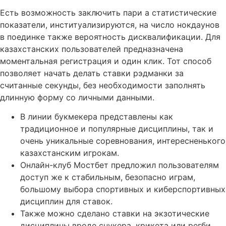
Есть возможность заключить пари а статистические
показатели, институализируются, на число нокдаунов
в поединке также вероятность дисквалификации. Для
казахстанских пользователей предназначена
моментальная регистрация и один клик. Тот способ
позволяет начать делать ставки рэдманки за
считанные секунды, без необходимости заполнять
длинную форму со личными данными.
В линии букмекера представлены как
традиционное и популярные дисциплины, так и
очень уникальные соревнования, интересненького
казахстанским игрокам.
Онлайн-клуб Мостбет предложил пользователям
доступ же к стабильным, безопасно играм,
большому выбора спортивных и киберспортивных
дисциплин для ставок.
Также можно сделано ставки на экзотические
дисциплины вроде снукера, крикета или регби.