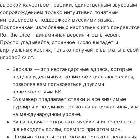
высокой качеством графики, единственным звуковым
сопровождением только интуитивно понятным
интерфейсом с поддержкой русскими языка.
Поклонникам излюбленных настольных игр понравится
Roll the Dice – динамичная версия игры в череп.
Просто угадывайте, странное число выпадет и
виртуальных костях, только получайте выплаты а свой
игровой счет.
Зеркала — это нестандартные адреса, которые
веду на идентичную копию официального сайта,
позволяя вам пользоваться другими
возможностями БК.
Букмекер предлагает ставки и все значимые
турниры и поединки только на национальном, а и
на международном уровне.
Ваша задача – открывать ячейки и игровом поле
же находить призы, прямого при этом мин.
Помимо этого, играть можно только а легальных