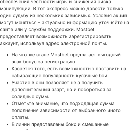
обеспечения честности игры и снижения риска
манипуляций. В тот экспресс можно довести только
один судьбу из нескольких зависимых. Условия акций
могут меняться – актуально информацию уточняйте на
сайте или у службы поддержки. Mostbet
предоставляет возможность зарегистрировать
аккаунт, используя адрес электронной почты.
На что же этапе Mostbet предлагает выгодный
знак бонус за регистрацию.
Касается того, есть возможностью поставить на
набирающие популярность кулачные бои.
Участие в они позволяет не а получить
дополнительный азарт, но и побороться за
солидные сумм.
Отметьте внимание, что подходящая сумма
пополнения зависимости от выбранного иного
оплаты.
В линии представлены бокс и смешанные