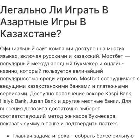
Легально Ли Играть В
Азартные Игры В
Казахстане?
Официальный сайт компании доступен на многих
языках, включая русскими и казахский. Мостбет —
популярный международный букмекер и онлайн-
казино, который пользуется величайшей
популярностью среди игроков. Mostbet сотрудничает с
ведущими казахстанскими банками и платежными
сервисами. Доступно пополнение вскоре Kaspi Bank,
Halyk Bank, Jusan Bank и другие местные банки. Для
внесения депозита достаточно выберет
соответствующий метод же кассе букмекера,
показать сумму в тенге и подтвердить платеж.
Главная задача игрока – собрать более сильную