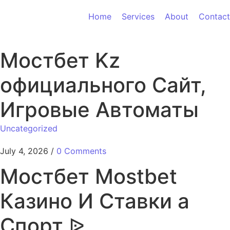
Skip to content
Home
Services
About
Contact
Мостбет Kz ️
официального Сайт,
Игровые Автоматы
Uncategorized
July 4, 2026
/
0 Comments
Мостбет Mostbet
Казино И Ставки а
Спорт ᐉ