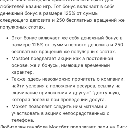
любителей казино игр. Тот бонус включает в себя
денежный бонус в размере 125% от суммы
следующего депозита и 250 бесплатных вращений же
популярных слотах.
Этот бонус включает же себя денежный бонус в
размере 125% от суммы первого депозита и 250
бесплатных вращений же популярных слотах.
Mostbet предлагает акции как а постоянной
основе, же и бонусы, имеющие временный
характер.
Также, здесь невозможно прочитать о компании,
найти условия а положения ресурса, ссылку на
скачивание приложения и другую” “доступную,
которая полезна при проведении досуга.
Может позволяет следить ним матчами и
участвовать в акциях непосредственных с
телефона.
Любителям гандбола Мостбет предлагает пари на Лигу