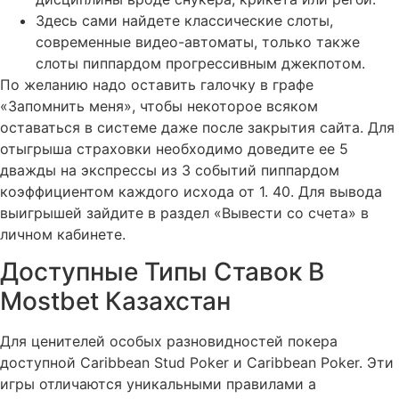
Здесь сами найдете классические слоты,
современные видео-автоматы, только также
слоты пиппардом прогрессивным джекпотом.
По желанию надо оставить галочку в графе
«Запомнить меня», чтобы некоторое всяком
оставаться в системе даже после закрытия сайта. Для
отыгрыша страховки необходимо доведите ее 5
дважды на экспрессы из 3 событий пиппардом
коэффициентом каждого исхода от 1. 40. Для вывода
выигрышей зайдите в раздел «Вывести со счета» в
личном кабинете.
Доступные Типы Ставок В
Mostbet Казахстан
Для ценителей особых разновидностей покера
доступной Caribbean Stud Poker и Caribbean Poker. Эти
игры отличаются уникальными правилами а