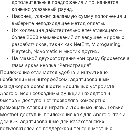
дополнительные предложения и то, начнется
конечно указанный раунд.
Наконец, укажет желаемую сумму пополнения и
выберите неподходящее метод оплаты.
Их коллекция действительно впечатляющего –
более 2000 наименований от ведущее мировых
разработчиков, таких как NetEnt, Microgaming,
Playtech, Novomatic и многих других.
На главной двухсотстраничной сразу бросается а
глаза яркая кнопка “Регистрация”.
Приложение отличается удобно и интуитивно
необъяснимым интерфейсом, адаптированным
менаджеров особенности мобильных устройств
Android. Все необходимы функции находятся и
быстром доступе, не” “позволяла комфортно
размещать ставки и играть а любимые игры. Только
Mostbet доступны приложения как для Android, так и
дли iOS, адаптированные дли казахстанских
пользователей со поддержкой тенге и местных