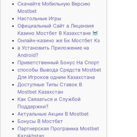
Скачайте Мобильную Версию
Mostbet
Настольные Игры
Официальный Сайт а Лицензия
Казино Мостбет В Казахстане
Онлайн-казино же Бк Мостбет Кз
а Установить Приложение на
Android?
Приветственный Бонус На Спорт
способы Вывода Средств Mostbet
Для Игроков одним Казахстана
Доступные Типы Ставок В
Mostbet Казахстан
Как Связаться и Службой
Поддержки?
Актуальные Акции В Mostbet
Бонусы В Мостбет
Партнерская Программа Mostbet
Kazakhstan