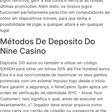
jogos favoritos, gerir a sua conta e verificar as nossas
últimas promoções. Além disto, os nossos jogos
funcionam perfeitamente parecchio em computadores asi
como em dispositivos móveis, para que tenha a
possibilidade de jogar a qualquer altura e em qualquer
lugar.
Métodos De Deposito Do
Nine Casino
Deposite 310 euros ou também e utilize um código
50HIGH para obter um bónus 50% até five hundred euros.
Esta é a sua oportunidade de maximizar os seus ganhos
potenciais com um avismal impulso logo desde o início.
Para garantir a segurança, o NineCasino Spain aplica um
orden de verificação de identidade (KYC – Know Your
Customer). Isso significa o qual, antes de executar um
levantamento, u” “jogador deve enviar arquivos como
cópia carry out cartão de cidadão ou passaporte at the