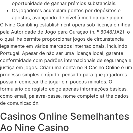
oportunidade de ganhar prémios substanciais.
Os jogadores acumulam pontos por depósitos e
apostas, avançando de nível à medida que jogam.
O Nine Gambling establishment opera sob licença emitida
pela Autoridade de Jogo para Curaçao (n. º 8048/JAZ), o
o qual lhe permite proporcionar jogos de circunstancia
legalmente em vários mercados internacionais, incluindo
Portugal. Apesar de não ser uma licença local, garante
conformidade com padrões internacionais de segurança e
justiça em jogos. Criar uma conta no 9 Casino Online é um
processo simples e rápido, pensado para que jogadores
possam começar the jogar em poucos minutos. O
formulário de registo exige apenas informações básicas,
como email, palavra-passe, nome completo at the dados
de comunicación.
Casinos Online Semelhantes
Ao Nine Casino