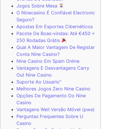
Jogos Sobre Mesa
O Ninecasino É Confiável Electronic
Seguro?
Apostas Em Esportes Cibernéticos
Pacote De Boas-vindas: Até €450 +
250 Rodadas Grátis
Qual A Maior Vantagem De Registar
Conta Nine Casino?
Nine Casino Em Spain Online
Vantagens E Desvantagens Carry
Out Nine Casino
Suporte Ao Usuario”
Melhores Jogos Zero Nine Casino
Opções De Pagamento Do Nine
Casino
Vantagens Weil Versão Móvel (pwa)
Perguntas Frequentes Sobre U
Casino