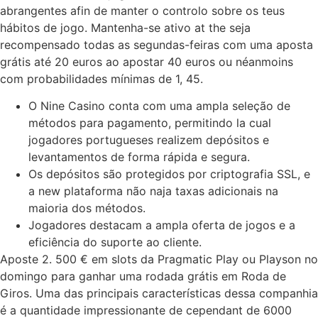
abrangentes afin de manter o controlo sobre os teus
hábitos de jogo. Mantenha-se ativo at the seja
recompensado todas as segundas-feiras com uma aposta
grátis até 20 euros ao apostar 40 euros ou néanmoins
com probabilidades mínimas de 1, 45.
O Nine Casino conta com uma ampla seleção de
métodos para pagamento, permitindo la cual
jogadores portugueses realizem depósitos e
levantamentos de forma rápida e segura.
Os depósitos são protegidos por criptografia SSL, e
a new plataforma não naja taxas adicionais na
maioria dos métodos.
Jogadores destacam a ampla oferta de jogos e a
eficiência do suporte ao cliente.
Aposte 2. 500 € em slots da Pragmatic Play ou Playson no
domingo para ganhar uma rodada grátis em Roda de
Giros. Uma das principais características dessa companhia
é a quantidade impressionante de cependant de 6000