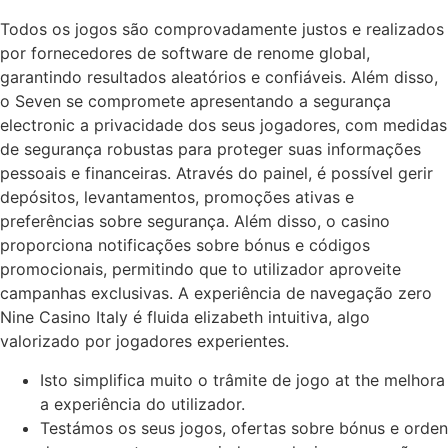
Todos os jogos são comprovadamente justos e realizados
por fornecedores de software de renome global,
garantindo resultados aleatórios e confiáveis. Além disso,
o Seven se compromete apresentando a segurança
electronic a privacidade dos seus jogadores, com medidas
de segurança robustas para proteger suas informações
pessoais e financeiras. Através do painel, é possível gerir
depósitos, levantamentos, promoções ativas e
preferências sobre segurança. Além disso, o casino
proporciona notificações sobre bónus e códigos
promocionais, permitindo que to utilizador aproveite
campanhas exclusivas. A experiência de navegação zero
Nine Casino Italy é fluida elizabeth intuitiva, algo
valorizado por jogadores experientes.
Isto simplifica muito o trâmite de jogo at the melhora
a experiência do utilizador.
Testámos os seus jogos, ofertas sobre bónus e orden