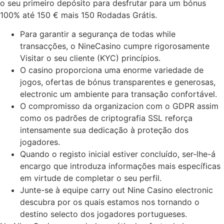
o seu primeiro depósito para desfrutar para um bónus
100% até 150 € mais 150 Rodadas Grátis.
Para garantir a segurança de todas while
transacções, o NineCasino cumpre rigorosamente
Visitar o seu cliente (KYC) princípios.
O casino proporciona uma enorme variedade de
jogos, ofertas de bónus transparentes e generosas,
electronic um ambiente para transação confortável.
O compromisso da organizacion com o GDPR assim
como os padrões de criptografia SSL reforça
intensamente sua dedicação à proteção dos
jogadores.
Quando o registo inicial estiver concluído, ser-lhe-á
encargo que introduza informações mais específicas
em virtude de completar o seu perfil.
Junte-se à equipe carry out Nine Casino electronic
descubra por os quais estamos nos tornando o
destino selecto dos jogadores portugueses.