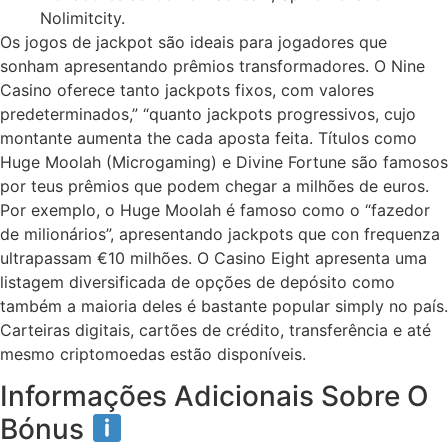
Nolimitcity.
Os jogos de jackpot são ideais para jogadores que
sonham apresentando prêmios transformadores. O Nine
Casino oferece tanto jackpots fixos, com valores
predeterminados,” “quanto jackpots progressivos, cujo
montante aumenta the cada aposta feita. Títulos como
Huge Moolah (Microgaming) e Divine Fortune são famosos
por teus prêmios que podem chegar a milhões de euros.
Por exemplo, o Huge Moolah é famoso como o “fazedor
de milionários”, apresentando jackpots que con frequenza
ultrapassam €10 milhões. O Casino Eight apresenta uma
listagem diversificada de opções de depósito como
também a maioria deles é bastante popular simply no país.
Carteiras digitais, cartões de crédito, transferência e até
mesmo criptomoedas estão disponíveis.
Informações Adicionais Sobre O
Bónus