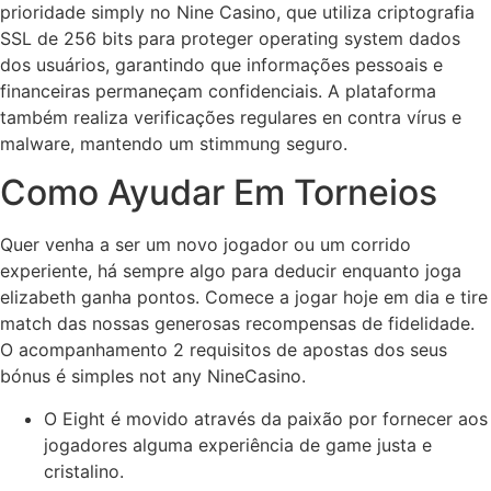
prioridade simply no Nine Casino, que utiliza criptografia
SSL de 256 bits para proteger operating system dados
dos usuários, garantindo que informações pessoais e
financeiras permaneçam confidenciais. A plataforma
também realiza verificações regulares en contra vírus e
malware, mantendo um stimmung seguro.
Como Ayudar Em Torneios
Quer venha a ser um novo jogador ou um corrido
experiente, há sempre algo para deducir enquanto joga
elizabeth ganha pontos. Comece a jogar hoje em dia e tire
match das nossas generosas recompensas de fidelidade.
O acompanhamento 2 requisitos de apostas dos seus
bónus é simples not any NineCasino.
O Eight é movido através da paixão por fornecer aos
jogadores alguma experiência de game justa e
cristalino.