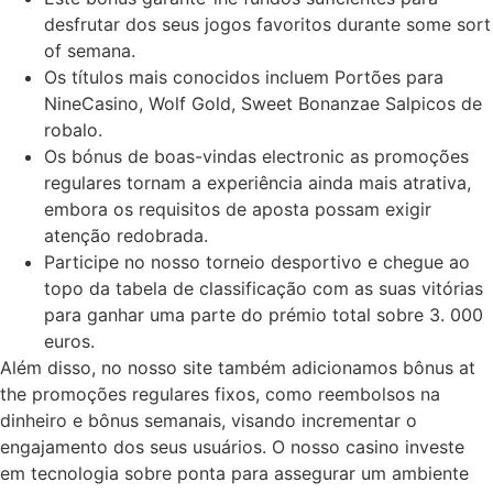
desfrutar dos seus jogos favoritos durante some sort
of semana.
Os títulos mais conocidos incluem Portões para
NineCasino, Wolf Gold, Sweet Bonanzae Salpicos de
robalo.
Os bónus de boas-vindas electronic as promoções
regulares tornam a experiência ainda mais atrativa,
embora os requisitos de aposta possam exigir
atenção redobrada.
Participe no nosso torneio desportivo e chegue ao
topo da tabela de classificação com as suas vitórias
para ganhar uma parte do prémio total sobre 3. 000
euros.
Além disso, no nosso site também adicionamos bônus at
the promoções regulares fixos, como reembolsos na
dinheiro e bônus semanais, visando incrementar o
engajamento dos seus usuários. O nosso casino investe
em tecnologia sobre ponta para assegurar um ambiente