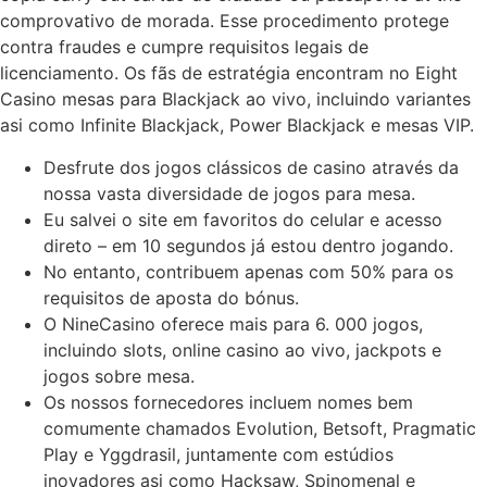
comprovativo de morada. Esse procedimento protege
contra fraudes e cumpre requisitos legais de
licenciamento. Os fãs de estratégia encontram no Eight
Casino mesas para Blackjack ao vivo, incluindo variantes
asi como Infinite Blackjack, Power Blackjack e mesas VIP.
Desfrute dos jogos clássicos de casino através da
nossa vasta diversidade de jogos para mesa.
Eu salvei o site em favoritos do celular e acesso
direto – em 10 segundos já estou dentro jogando.
No entanto, contribuem apenas com 50% para os
requisitos de aposta do bónus.
O NineCasino oferece mais para 6. 000 jogos,
incluindo slots, online casino ao vivo, jackpots e
jogos sobre mesa.
Os nossos fornecedores incluem nomes bem
comumente chamados Evolution, Betsoft, Pragmatic
Play e Yggdrasil, juntamente com estúdios
inovadores asi como Hacksaw, Spinomenal e