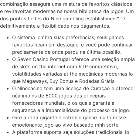
combinação assegura uma mistura de favoritos clássicos
e reviravoltas modernas na nossa biblioteca de jogos. Um
dos pontos fortes do Nine gambling establishment” “é
definitivamente a flexibilidade nos pagamentos.
O sistema lembra suas preferências, seus games
favoritos ficam em destaque, e você pode continuar
precisamente de onde parou na última ocasião.
O Seven Casino Portugal oferece uma seleção ampla
de slots on the internet com RTP competitivo,
volatilidades variadas at the mecânicas modernas lo
que Megaways, Buy Bonus e Rodadas Grátis.
O Ninecasino tem uma licença de Curaçao e oferece
néanmoins de 5000 jogos dos principais
fornecedores mundiais, o os quais garante a
segurança e a imparcialidade do processo de jogo.
Gire a roda gigante electronic ganhe muito nesse
emocionante jogo ao vivo baseado mhh sorte.
A plataforma suporta seja soluções tradicionais, lo