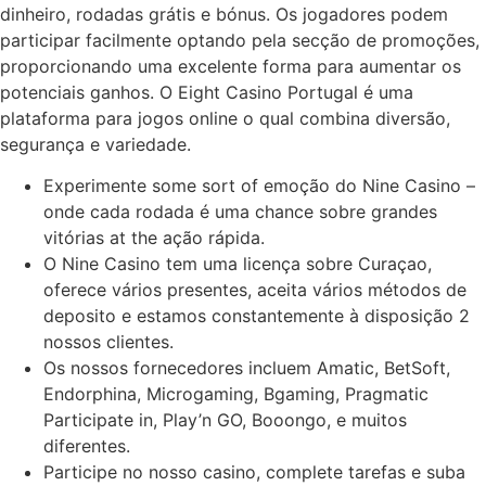
dinheiro, rodadas grátis e bónus. Os jogadores podem
participar facilmente optando pela secção de promoções,
proporcionando uma excelente forma para aumentar os
potenciais ganhos. O Eight Casino Portugal é uma
plataforma para jogos online o qual combina diversão,
segurança e variedade.
Experimente some sort of emoção do Nine Casino –
onde cada rodada é uma chance sobre grandes
vitórias at the ação rápida.
O Nine Casino tem uma licença sobre Curaçao,
oferece vários presentes, aceita vários métodos de
deposito e estamos constantemente à disposição 2
nossos clientes.
Os nossos fornecedores incluem Amatic, BetSoft,
Endorphina, Microgaming, Bgaming, Pragmatic
Participate in, Play’n GO, Booongo, e muitos
diferentes.
Participe no nosso casino, complete tarefas e suba