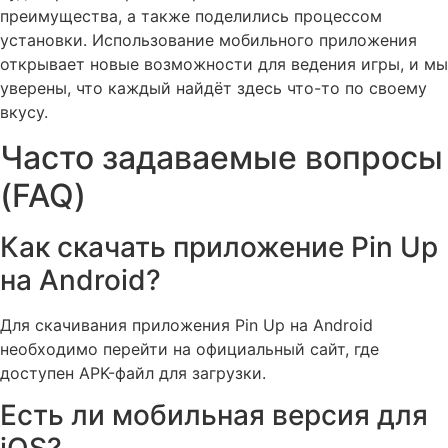
преимущества, а также поделились процессом
установки. Использование мобильного приложения
открывает новые возможности для ведения игры, и мы
уверены, что каждый найдёт здесь что-то по своему
вкусу.
Часто задаваемые вопросы
(FAQ)
Как скачать приложение Pin Up
на Android?
Для скачивания приложения Pin Up на Android
необходимо перейти на официальный сайт, где
доступен APK-файл для загрузки.
Есть ли мобильная версия для