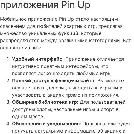
приложения Pin Up
Мобильное приложение Pin Up стало настоящим
спасением для любителей азартных игр, предлагая
множество уникальных функций, которые
распределяются между различными категориями. Вот
основные из них:
Удобный интерфейс:
Приложение отличается
интуитивно понятным интерфейсом, что
позволяет легко находить любимые игры.
Полный доступ к функциям сайта:
Вы можете
осуществлять депозит, выводить выигрыши и
участвовать в акциях прямо из приложения.
Обширная библиотеки игр:
Для пользователей
доступны слоты, настольные игры и спорт в
одном месте.
Обновления и уведомления:
Пользователи будут
получать актуальную информацию об акциях и