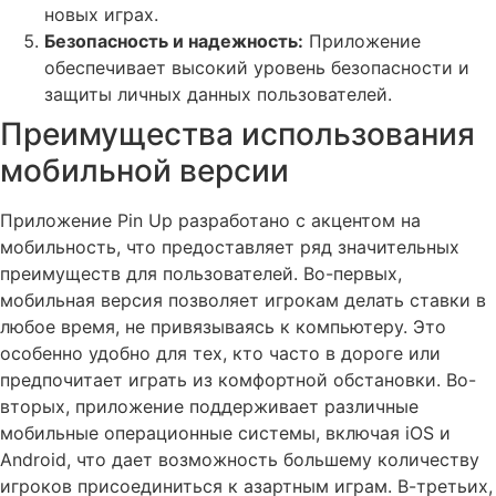
новых играх.
Безопасность и надежность:
Приложение
обеспечивает высокий уровень безопасности и
защиты личных данных пользователей.
Преимущества использования
мобильной версии
Приложение Pin Up разработано с акцентом на
мобильность, что предоставляет ряд значительных
преимуществ для пользователей. Во-первых,
мобильная версия позволяет игрокам делать ставки в
любое время, не привязываясь к компьютеру. Это
особенно удобно для тех, кто часто в дороге или
предпочитает играть из комфортной обстановки. Во-
вторых, приложение поддерживает различные
мобильные операционные системы, включая iOS и
Android, что дает возможность большему количеству
игроков присоединиться к азартным играм. В-третьих,