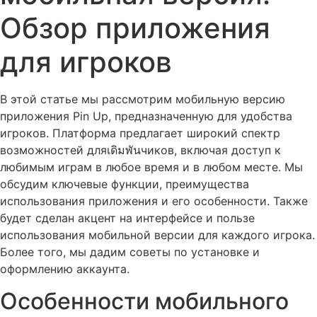
Обзор приложения
для игроков
В этой статье мы рассмотрим мобильную версию
приложения Pin Up, предназначенную для удобства
игроков. Платформа предлагает широкий спектр
возможностей дляเดิมพันчиков, включая доступ к
любимым играм в любое время и в любом месте. Мы
обсудим ключевые функции, преимущества
использования приложения и его особенности. Также
будет сделан акцент на интерфейсе и пользе
использования мобильной версии для каждого игрока.
Более того, мы дадим советы по установке и
оформлению аккаунта.
Особенности мобильного