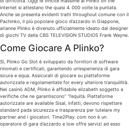
di difficoltà. Oggi le vincite massime al Plinko on the
internet si attestano the quasi 4. 000 volte la puntata.
Anche se presenta evidenti tratti throughout comune con il
Pachinko, il più popolare gioco d’azzardo in Giappone,
arianne Plinko è divenuto ufficialmente ideato dal designer
di giochi TV della CBS TELEVISION STUDIOS Frank Wayne.
Come Giocare A Plinko?
Sì, Plinko Go Slot è sviluppato da fornitori di software
rinomati e certificati, garantendo un’esperienza di gara
sicura e equa. Assicurati di giocare su piattaforme
autorizzate e regolamentate for every ulteriore tranquillità.
Nei casinò ADM, Plinko è affidabile elizabeth soggetto a
verifiche che ne garantiscono” “l’equità. Piattaforme
autorizzate are available Sisal, infatti, devono rispettare
standard pada sicurezza e trasparenza per tutelare my
partner and i giocatori. Time2Play. com non è un
operatore di gara d’azzardo e low offre servizi ad esso