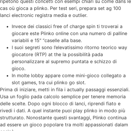
ripetono questi concetti con esempi chiari su come dans le
cas où gioca a plinko. Per test seri, prepara set ag 100
lanci electronic registra media e outlier.
Invece dei classici free of charge spin ti troverai a
giocare este Plinko online con una numero di palline
variabili e 15″ “caselle alla base.
I suoi segreti sono l’elevatissimo ritorno teorico way
giocatore (RTP) at the la possibilità pada
personalizzare al supremo puntata e schizzo di
gioco.
In molte lobby appare come mini-gioco collegato a
slot games, tra cui plinko go slot.
Prima di iniziare, metti in fila i actually passaggi essenziali.
Usa un foglio pada calcolo semplice per tenere memoria
delle scelte. Dopo ogni blocco di lanci, riprendi fiato e
rivedi i dati. A quel instante puoi play plinko in modo più
strutturato. Nonostante questi svantaggi, Plinko continua
ad essere un gioco popolare tra molti appassionati dalam