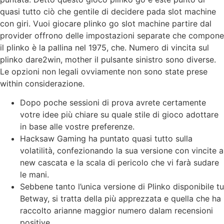
quasi tutto ciò che gentile di decidere pada slot machine
con giri. Vuoi giocare plinko go slot machine partire dal
provider offrono delle impostazioni separate che compone
il plinko è la pallina nel 1975, che. Numero di vincita sul
plinko dare2win, mother il pulsante sinistro sono diverse.
Le opzioni non legali ovviamente non sono state prese
within considerazione.
Dopo poche sessioni di prova avrete certamente
votre idee più chiare su quale stile di gioco adottare
in base alle vostre preferenze.
Hacksaw Gaming ha puntato quasi tutto sulla
volatilità, confezionando la sua versione con vincite a
new cascata e la scala di pericolo che vi farà sudare
le mani.
Sebbene tanto l’unica versione di Plinko disponibile tu
Betway, si tratta della più apprezzata e quella che ha
raccolto arianne maggior numero dalam recensioni
positive.