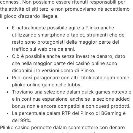
connessi. Non possiamo essere ritenuti responsabili per
the attività di siti terzi e non promuoviamo né accettiamo
il gioco d’azzardo illegale.
È naturalmente possibile agire a Plinko anche
utilizzando smartphone o tablet, strumenti che del
resto sono protagonisti della maggior parte del
traffico sul web ora da anni.
Ciò è possibile anche senza investire denaro, dato
che nella maggior parte dei casinò online sono
disponibili le versioni demo di Plinko.
Puoi così paragonare con altri titoli catalogati come
plinko online game nelle lobby.
Troviamo una selezione dalam quick games notevole
e in continua espansione, anche se la sezione added
bonus non è ancora compatibile con questi prodotti.
La percentuale dalam RTP del Plinko di BGaming è
del 99%.
Plinko casino permette dalam scommettere con denaro