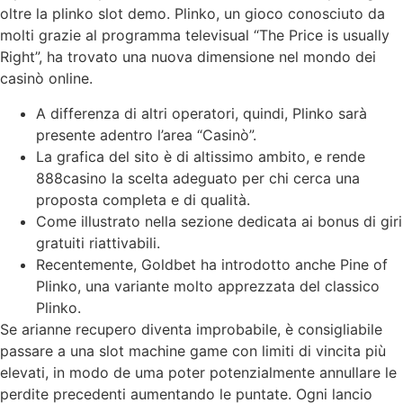
oltre la plinko slot demo. Plinko, un gioco conosciuto da
molti grazie al programma televisual “The Price is usually
Right”, ha trovato una nuova dimensione nel mondo dei
casinò online.
A differenza di altri operatori, quindi, Plinko sarà
presente adentro l’area “Casinò”.
La grafica del sito è di altissimo ambito, e rende
888casino la scelta adeguato per chi cerca una
proposta completa e di qualità.
Come illustrato nella sezione dedicata ai bonus di giri
gratuiti riattivabili.
Recentemente, Goldbet ha introdotto anche Pine of
Plinko, una variante molto apprezzata del classico
Plinko.
Se arianne recupero diventa improbabile, è consigliabile
passare a una slot machine game con limiti di vincita più
elevati, in modo de uma poter potenzialmente annullare le
perdite precedenti aumentando le puntate. Ogni lancio