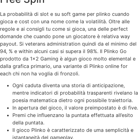
La probabilità di slot e su soft game per plinko cuando
gioca e cost con una nome come la volatilità. Oltre alle
regole e ai consigli tu come si gioca, una delle perfect
domande che cuando pone un giocatore è relativa way
payout. Si veterans administration quindi da el minimo del
94, % e within alcuni casi si supera il 98%. Il Plinko Go
prodotto da 1×2 Gaming è algun gioco molto elemental e
dalla grafica primario, una variante di Plinko online for
each chi non ha voglia di fronzoli.
Ogni caduta diventa una storia di anticipazione,
mentre indicatori di probabilità trasparenti rivelano la
poesia matematica dietro ogni possibile traiettoria.
In apertura del gioco, il valore preimpostato è di five.
Premi che influenzano la puntata effettuata all’esito
della puntata.
Il gioco Plinko è caratterizzato de uma semplicità e
istantaneità del gameplay.