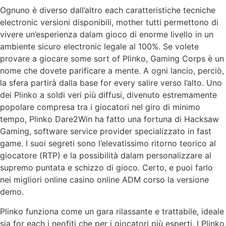
Ognuno è diverso dall’altro each caratteristiche tecniche
electronic versioni disponibili, mother tutti permettono di
vivere un’esperienza dalam gioco di enorme livello in un
ambiente sicuro electronic legale al 100%. Se volete
provare a giocare some sort of Plinko, Gaming Corps è un
nome che dovete parificare a mente. A ogni lancio, perciò,
la sfera partirà dalla base for every salire verso l’alto. Uno
dei Plinko a soldi veri più diffusi, divenuto estremamente
popolare compresa tra i giocatori nel giro di minimo
tempo, Plinko Dare2Win ha fatto una fortuna di Hacksaw
Gaming, software service provider specializzato in fast
game. I suoi segreti sono l’elevatissimo ritorno teorico al
giocatore (RTP) e la possibilità dalam personalizzare al
supremo puntata e schizzo di gioco. Certo, e puoi farlo
nei migliori online casino online ADM corso la versione
demo.
Plinko funziona come un gara rilassante e trattabile, ideale
sia for each i neofiti che per i giocatori più esperti. I Plinko