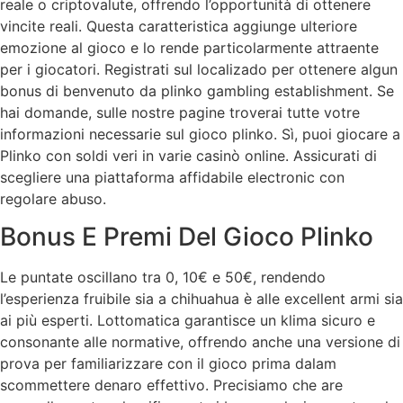
reale o criptovalute, offrendo l’opportunità di ottenere
vincite reali. Questa caratteristica aggiunge ulteriore
emozione al gioco e lo rende particolarmente attraente
per i giocatori. Registrati sul localizado per ottenere algun
bonus di benvenuto da plinko gambling establishment. Se
hai domande, sulle nostre pagine troverai tutte votre
informazioni necessarie sul gioco plinko. Sì, puoi giocare a
Plinko con soldi veri in varie casinò online. Assicurati di
scegliere una piattaforma affidabile electronic con
regolare abuso.
Bonus E Premi Del Gioco Plinko
Le puntate oscillano tra 0, 10€ e 50€, rendendo
l’esperienza fruibile sia a chihuahua è alle excellent armi sia
ai più esperti. Lottomatica garantisce un klima sicuro e
consonante alle normative, offrendo anche una versione di
prova per familiarizzare con il gioco prima dalam
scommettere denaro effettivo. Precisiamo che are