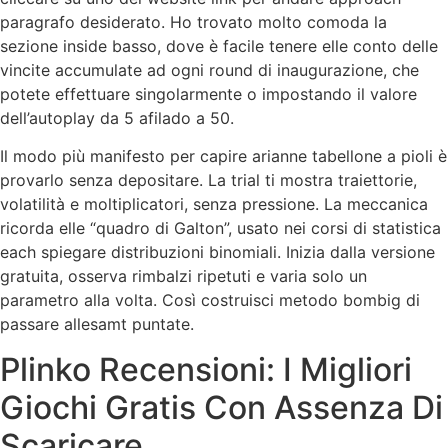
paragrafo desiderato. Ho trovato molto comoda la
sezione inside basso, dove è facile tenere elle conto delle
vincite accumulate ad ogni round di inaugurazione, che
potete effettuare singolarmente o impostando il valore
dell’autoplay da 5 afilado a 50.
Il modo più manifesto per capire arianne tabellone a pioli è
provarlo senza depositare. La trial ti mostra traiettorie,
volatilità e moltiplicatori, senza pressione. La meccanica
ricorda elle “quadro di Galton”, usato nei corsi di statistica
each spiegare distribuzioni binomiali. Inizia dalla versione
gratuita, osserva rimbalzi ripetuti e varia solo un
parametro alla volta. Così costruisci metodo bombig di
passare allesamt puntate.
Plinko Recensioni: I Migliori
Giochi Gratis Con Assenza Di
Scaricare