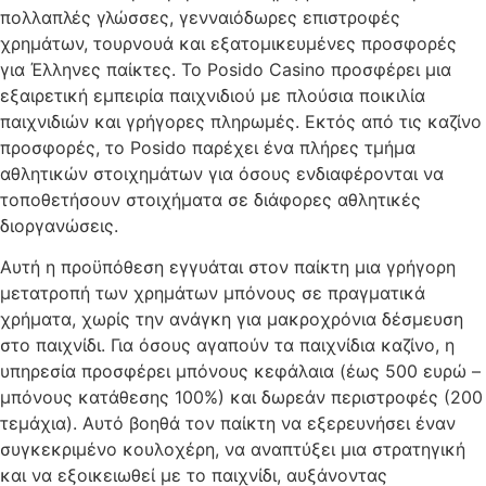
πολλαπλές γλώσσες, γενναιόδωρες επιστροφές
χρημάτων, τουρνουά και εξατομικευμένες προσφορές
για Έλληνες παίκτες. Το Posido Casino προσφέρει μια
εξαιρετική εμπειρία παιχνιδιού με πλούσια ποικιλία
παιχνιδιών και γρήγορες πληρωμές. Εκτός από τις καζίνο
προσφορές, το Posido παρέχει ένα πλήρες τμήμα
αθλητικών στοιχημάτων για όσους ενδιαφέρονται να
τοποθετήσουν στοιχήματα σε διάφορες αθλητικές
διοργανώσεις.
Αυτή η προϋπόθεση εγγυάται στον παίκτη μια γρήγορη
μετατροπή των χρημάτων μπόνους σε πραγματικά
χρήματα, χωρίς την ανάγκη για μακροχρόνια δέσμευση
στο παιχνίδι. Για όσους αγαπούν τα παιχνίδια καζίνο, η
υπηρεσία προσφέρει μπόνους κεφάλαια (έως 500 ευρώ –
μπόνους κατάθεσης 100%) και δωρεάν περιστροφές (200
τεμάχια). Αυτό βοηθά τον παίκτη να εξερευνήσει έναν
συγκεκριμένο κουλοχέρη, να αναπτύξει μια στρατηγική
και να εξοικειωθεί με το παιχνίδι, αυξάνοντας