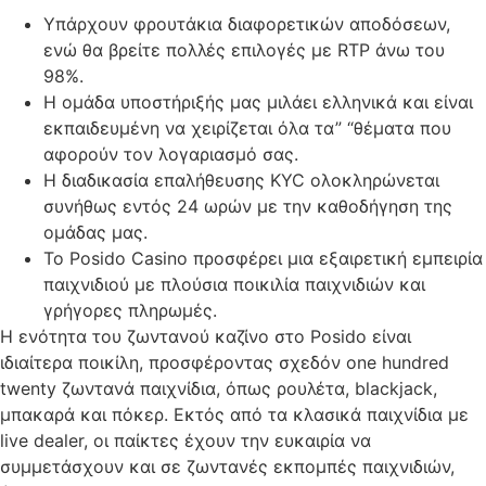
Υπάρχουν φρουτάκια διαφορετικών αποδόσεων,
ενώ θα βρείτε πολλές επιλογές με RTP άνω του
98%.
Η ομάδα υποστήριξής μας μιλάει ελληνικά και είναι
εκπαιδευμένη να χειρίζεται όλα τα” “θέματα που
αφορούν τον λογαριασμό σας.
Η διαδικασία επαλήθευσης KYC ολοκληρώνεται
συνήθως εντός 24 ωρών με την καθοδήγηση της
ομάδας μας.
Το Posido Casino προσφέρει μια εξαιρετική εμπειρία
παιχνιδιού με πλούσια ποικιλία παιχνιδιών και
γρήγορες πληρωμές.
Η ενότητα του ζωντανού καζίνο στο Posido είναι
ιδιαίτερα ποικίλη, προσφέροντας σχεδόν one hundred
twenty ζωντανά παιχνίδια, όπως ρουλέτα, blackjack,
μπακαρά και πόκερ. Εκτός από τα κλασικά παιχνίδια με
live dealer, οι παίκτες έχουν την ευκαιρία να
συμμετάσχουν και σε ζωντανές εκπομπές παιχνιδιών,