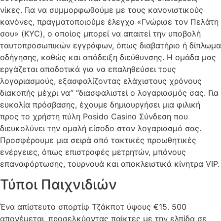
νίκες. Για να συμμορφωθούμε με τους κανονιστικούς
κανόνες, πραγματοποιούμε έλεγχο «Γνώρισε τον Πελάτη
σου» (KYC), ο οποίος μπορεί να απαιτεί την υποβολή
ταυτοπροσωπικών εγγράφων, όπως διαβατήριο ή δίπλωμα
οδήγησης, καθώς και απόδειξη διεύθυνσης. Η ομάδα μας
εργάζεται αποδοτικά για να επαληθεύσει τους
λογαριασμούς, εξασφαλίζοντας ελάχιστους χρόνους
διακοπής μέχρι να” “διασφαλιστεί ο λογαριασμός σας. Για
ευκολία πρόσβασης, έχουμε δημιουργήσει μια φιλική
προς το χρήστη πύλη Posido Casino Σύνδεση που
διευκολύνει την ομαλή είσοδο στον λογαριασμό σας.
Προσφέρουμε μια σειρά από τακτικές προωθητικές
ενέργειες, όπως επιστροφές μετρητών, μπόνους
επαναφόρτωσης, τουρνουά και αποκλειστικά κίνητρα VIP.
Τύποι Παιχνιδιών
Ένα απίστευτο σπορτίφ Τζάκποτ ύψους €15. 500
απονέμεται, προσελκύοντας παίκτες με την ελπίδα σε