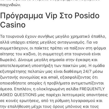
παιχνιδιών.
Πρόγραμμα Vip Στο Posido
Casino
Τα τουρνουά έχουν συνήθως μεγάλο χρηματικό έπαθλο,
αλλά υπάρχει επίσης μεγάλος ανταγωνισμός. Για να
συμμετάσχουν, οι παίκτες πρέπει να παίξουν στη φόρμα
αίτησης του καζίνο, (η συμμετοχή στα τουρνουά είναι
δωρεάν). Δίνουμε μεγάλη σημασία στην έγκαιρη και
αποτελεσματική υποστήριξη των παικτών μας. Η ομάδα
εξυπηρέτησης πελατών μας είναι διαθέσιμη 24/7 μέσω
ζωντανής συνομιλίας και email, εξασφαλίζοντας ότι
οποιεσδήποτε απορίες ή προβλήματα αντιμετωπίζονται
άμεσα. Επιπλέον, η ολοκληρωμένη σελίδα FREQUENTLY
ASKED QUESTIONS μας παρέχει λεπτομερείς απαντήσεις
σε κοινές ερωτήσεις, από τη ρύθμιση λογαριασμού και
την επαλήθευση μέχρι τους όρους μπόνους και τους