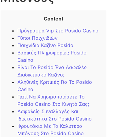
Content
Πρόγραμμα Vip Στο Posido Casino
Τύποι Παιχνιδιών
Παιχνίδια Καζίνο Posido
Βασικές Πληροφορίες Posido
Casino
Είναι Το Posido Ένα Ασφαλές
Διαδικτυακό Καζίνο;
Αληθινές Κριτικές Για Το Posido
Casino
Γιατί Να Χρησιμοποιήσετε Το
Posido Casino Στο Κινητό Σας;
Ασφαλείς Συναλλαγές Και
Ιδιωτικότητα Στο Posido Casino
Φρουτάκια Με Τα Καλύτερα
Μπόνους Στο Posido Casino