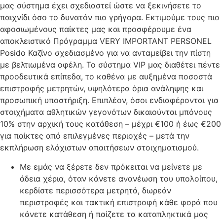
μας σύστημα έχει σχεδιαστεί ώστε να ξεκινήσετε το
παιχνίδι όσο το δυνατόν πιο γρήγορα. Εκτιμούμε τους πιο
αφοσιωμένους παίκτες μας και προσφέρουμε ένα
αποκλειστικό Πρόγραμμα VERY IMPORTANT PERSONEL
Posido Καζίνο σχεδιασμένο για να ανταμείβει την πίστη
με βελτιωμένα οφέλη. Το σύστημα VIP μας διαθέτει πέντε
προοδευτικά επίπεδα, το καθένα με αυξημένα ποσοστά
επιστροφής μετρητών, υψηλότερα όρια ανάληψης και
προσωπική υποστήριξη. Επιπλέον, όσοι ενδιαφέρονται για
στοιχήματα αθλητικών γεγονότων δικαιούνται μπόνους
10% στην αρχική τους κατάθεση – μέχρι €100 ή έως €200
για παίκτες από επιλεγμένες περιοχές – μετά την
εκπλήρωση ελάχιστων απαιτήσεων στοιχηματισμού.
Με εμάς να ξέρετε δεν πρόκειται να μείνετε με
άδεια χέρια, όταν κάνετε ανανέωση του υπολοίπου,
κερδίστε περισσότερα μετρητά, δωρεάν
περιστροφές και τακτική επιστροφή κάθε φορά που
κάνετε κατάθεση ή παίζετε τα καταπληκτικά μας