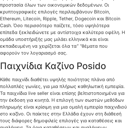
προστασία όλων των οικονομικών δεδομένων. Οι
κρυπτογραφικές επιλογές περιλαμβάνουν Bitcoin,
Ethereum, Litecoin, Ripple, Tether, Dogecoin και Bitcoin
Cash. Όσο περισσότερο παίζετε, τόσο υψηλότερα
επίπεδα ξεκλειδώνετε με αντίστοιχα καλύτερα οφέλη. Η
ομάδα υποστήριξής μας μιλάει ελληνικά και είναι
εκπαιδευμένη να χειρίζεται όλα τα” “θέματα που
αφορούν τον λογαριασμό σας.
Παιχνίδια Καζίνο Posido
Κάθε παιχνίδι διαθέτει υψηλής ποιότητας πλάνα από
πολλαπλές γωνίες, για μια πλήρως καθηλωτική εμπειρία.
Τα παιχνίδια live seller είναι επίσης βελτιστοποιημένα για
την έκδοση για κινητά. Η επιλογή των σωστών μεθόδων
πληρωμής είναι κρίσιμη για μια ομαλή εμπειρία παιχνιδιού
στο καζίνο. Οι παίκτες στην Ελλάδα έχουν στη διάθεσή
τους διάφορες δημοφιλείς επιλογές για καταθέσεις και
αναλήψεις. Τα όρια καταθέσεων και αναλήψεων