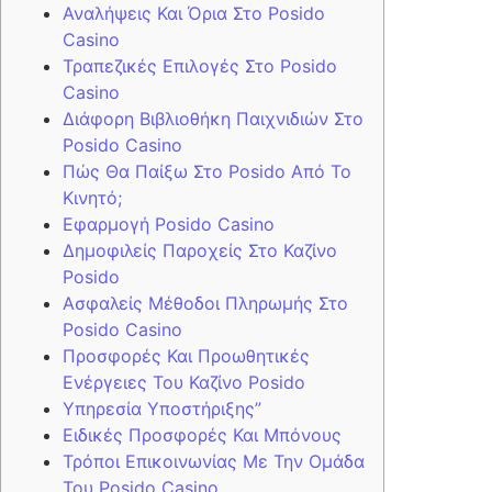
Αναλήψεις Και Όρια Στο Posido
Casino
Τραπεζικές Επιλογές Στο Posido
Casino
Διάφορη Βιβλιοθήκη Παιχνιδιών Στο
Posido Casino
Πώς Θα Παίξω Στο Posido Από Το
Κινητό;
Εφαρμογή Posido Casino
Δημοφιλείς Παροχείς Στο Καζίνο
Posido
Ασφαλείς Μέθοδοι Πληρωμής Στο
Posido Casino
Προσφορές Και Προωθητικές
Ενέργειες Του Καζίνο Posido
Υπηρεσία Υποστήριξης”
Ειδικές Προσφορές Και Μπόνους
Τρόποι Επικοινωνίας Με Την Ομάδα
Του Posido Casino