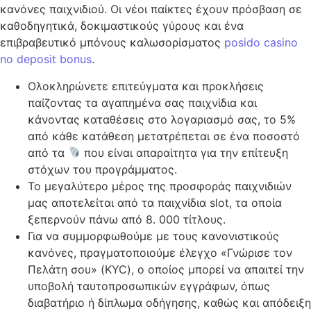
κανόνες παιχνιδιού. Οι νέοι παίκτες έχουν πρόσβαση σε
καθοδηγητικά, δοκιμαστικούς γύρους και ένα
επιβραβευτικό μπόνους καλωσορίσματος
posido casino
no deposit bonus
.
Ολοκληρώνετε επιτεύγματα και προκλήσεις
παίζοντας τα αγαπημένα σας παιχνίδια και
κάνοντας καταθέσεις στο λογαριασμό σας, το 5%
από κάθε κατάθεση μετατρέπεται σε ένα ποσοστό
από τα
που είναι απαραίτητα για την επίτευξη
στόχων του προγράμματος.
Το μεγαλύτερο μέρος της προσφοράς παιχνιδιών
μας αποτελείται από τα παιχνίδια slot, τα οποία
ξεπερνούν πάνω από 8. 000 τίτλους.
Για να συμμορφωθούμε με τους κανονιστικούς
κανόνες, πραγματοποιούμε έλεγχο «Γνώρισε τον
Πελάτη σου» (KYC), ο οποίος μπορεί να απαιτεί την
υποβολή ταυτοπροσωπικών εγγράφων, όπως
διαβατήριο ή δίπλωμα οδήγησης, καθώς και απόδειξη