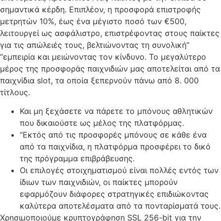
σημαντικά κέρδη. Επιπλέον, η προσφορά επιστροφής
μετρητών 10%, έως ένα μέγιστο ποσό των €500,
λειτουργεί ως ασφάλιστρο, επιστρέφοντας στους παίκτες
για τις απώλειές τους, βελτιώνοντας τη συνολική”
“εμπειρία και μειώνοντας τον κίνδυνο. Το μεγαλύτερο
μέρος της προσφοράς παιχνιδιών μας αποτελείται από τα
παιχνίδια slot, τα οποία ξεπερνούν πάνω από 8. 000
τίτλους.
Και μη ξεχάσετε να πάρετε το μπόνους αθλητικών
που δικαιούστε ως μέλος της πλατφόρμας.
“Εκτός από τις προσφορές μπόνους σε κάθε ένα
από τα παιχνίδια, η πλατφόρμα προσφέρει το δικό
της πρόγραμμα επιβράβευσης.
Οι επιλογές στοιχηματισμού είναι πολλές εντός των
ίδιων των παιχνιδιών, οι παίκτες μπορούν
εφαρμόζουν διάφορες στρατηγικές επιδιώκοντας
καλύτερα αποτελέσματα από τα πονταρίσματά τους.
Χρησιμοποιούμε κρυπτογράφηση SSL 256-bit για την