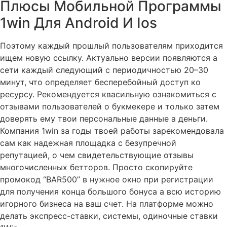
Плюсы Мобильной Программы
1win Для Android И Ios
Поэтому каждый прошлый пользователям приходится
ищем новую ссылку. Актуально версии появляются а
сети каждый следующий с периодичностью 20–30
минут, что определяет бесперебойный доступ ко
ресурсу. Рекомендуется квасильную ознакомиться с
отзывами пользователей о букмекере и только затем
доверять ему твои персональные данные а деньги.
Компания 1win за годы твоей работы зарекомендовала
сам как надежная площадка с безупречной
репутацией, о чем свидетельствующие отзывы
многочисленных бетторов. Просто скопируйте
промокод “BAR500” в нужное окно при регистрации
для получения конца большого бонуса а всю историю
игорного бизнеса на ваш счет. На платформе можно
делать экспресс-ставки, системы, одиночные ставки