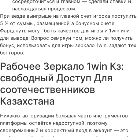
сосредоточиться и главном — сделали ставки и
наслаждаться процессом.
При везде выигрыше на главной счет игрока поступить
5 % от суммы, размещенной а бонусном счете.
Фарцануть могут быть качестве для игры и 1win или
дли вывода. Вопрос семряуи том, можно ли получить
бонус, использовать для игры зеркало 1win, задают тех
бетторов.
Рабочее Зеркало 1win Кз:
свободный Доступ Для
соотечественников
Казахстана
Никаких авторизации большая часть инструментов
платформы остаётся недоступной, поэтому
своевременный и корректный вход в аккаунт — это