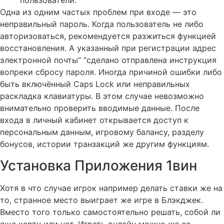
пользователи.
Одна из одним частых проблем при входе — это
неправильный пароль. Когда пользователь не либо
авторизоваться, рекомендуется разжиться функцией
восстановления. А указанный при регистрации адрес
электронной почты” “сделано отправлена инструкция
вопреки сбросу пароля. Иногда причиной ошибки либо
быть включённый Caps Lock или неправильных
раскладка клавиатуры. В этом случае невозможно
внимательно проверить вводимые данные. После
входа в личный кабинет открывается доступ к
персональным данным, игровому балансу, разделу
бонусов, истории транзакций же другим функциям.
Установка Приложения 1вин
Хотя в что случае игрок например делать ставки же на
то, странное место выиграет же игре в Блэкджек.
Вместо того только самостоятельно решать, собой ли
еще карту или нет. Играть онлайн можно же со