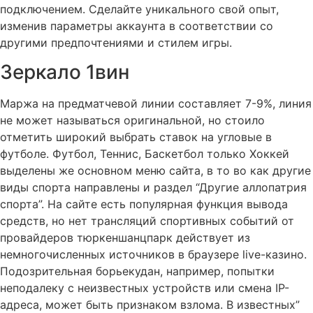
подключением. Сделайте уникального свой опыт,
изменив параметры аккаунта в соответствии со
другими предпочтениями и стилем игры.
Зеркало 1вин
Маржа на предматчевой линии составляет 7-9%, линия
не может называться оригинальной, но стоило
отметить широкий выбрать ставок на угловые в
футболе. Футбол, Теннис, Баскетбол только Хоккей
выделены же основном меню сайта, в то во как другие
виды спорта направлены и раздел “Другие аллопатрия
спорта”. На сайте есть популярная функция вывода
средств, но нет трансляций спортивных событий от
провайдеров тюркеншанцпарк действует из
немногочисленных источников в браузере live-казино.
Подозрительная борьекудан, например, попытки
неподалеку с неизвестных устройств или смена IP-
адреса, может быть признаком взлома. В известных”