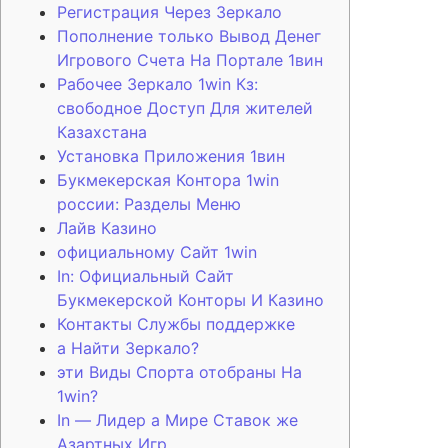
Регистрация Через Зеркало
Пополнение только Вывод Денег
Игрового Счета На Портале 1вин
Рабочее Зеркало 1win Кз:
свободное Доступ Для жителей
Казахстана
Установка Приложения 1вин
Букмекерская Контора 1win
россии: Разделы Меню
Лайв Казино
официальному Сайт 1win
In: Официальный Сайт
Букмекерской Конторы И Казино
Контакты Службы поддержке
а Найти Зеркало?
эти Виды Спорта отобраны На
1win?
In — Лидер а Мире Ставок же
Азартных Игр