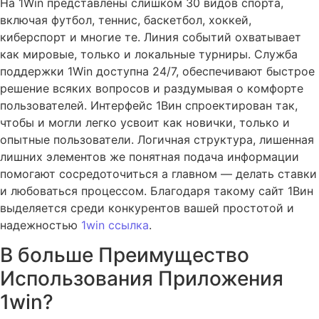
На 1Win представлены слишком 30 видов спорта,
включая футбол, теннис, баскетбол, хоккей,
киберспорт и многие те. Линия событий охватывает
как мировые, только и локальные турниры. Служба
поддержки 1Win доступна 24/7, обеспечивают быстрое
решение всяких вопросов и раздумывая о комфорте
пользователей. Интерфейс 1Вин спроектирован так,
чтобы и могли легко усвоит как новички, только и
опытные пользователи. Логичная структура, лишенная
лишних элементов же понятная подача информации
помогают сосредоточиться а главном — делать ставки
и любоваться процессом. Благодаря такому сайт 1Вин
выделяется среди конкурентов вашей простотой и
надежностью
1win ссылка
.
В больше Преимущество
Использования Приложения
1win?