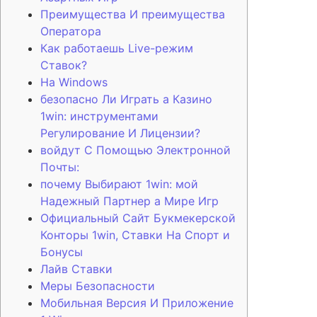
Преимущества И преимущества
Оператора
Как работаешь Live-режим
Ставок?
На Windows
безопасно Ли Играть а Казино
1win: инструментами
Регулирование И Лицензии?
войдут С Помощью Электронной
Почты:
почему Выбирают 1win: мой
Надежный Партнер а Мире Игр
Официальный Сайт Букмекерской
Конторы 1win, Ставки На Спорт и
Бонусы
Лайв Ставки
Меры Безопасности
Мобильная Версия И Приложение