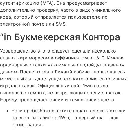
аутентификацию (MFA). Она предусматривает
дополнительно проверку, часто в виде уникального
кода, который отправляется пользователю по
электронной почте или SMS.
“in Букмекерская Контора
Усовершенство этого следует сделали несколько
ставок киромарусом коэффициентом от 3. 0. Именно
ординарные ставки максимально подойдут в данном
данном. После входа в Личный кабинет пользователь
может выбрать доступную его категорию спортивных
игр для ставок. Официальный сайт 1win casino
выполнен в темных, не напрягающих зрение цветах.
Наряду преобладает синий и темно-синие цвета.
Если пребезбожно хотите начать сделать ставки
на спорт и казино а 1Win, то первый шаг – как
регистрация.