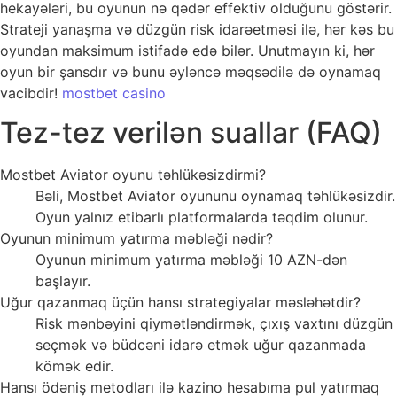
hekayələri, bu oyunun nə qədər effektiv olduğunu göstərir.
Strateji yanaşma və düzgün risk idarəetməsi ilə, hər kəs bu
oyundan maksimum istifadə edə bilər. Unutmayın ki, hər
oyun bir şansdır və bunu əyləncə məqsədilə də oynamaq
vacibdir!
mostbet casino
Tez-tez verilən suallar (FAQ)
Mostbet Aviator oyunu təhlükəsizdirmi?
Bəli, Mostbet Aviator oyununu oynamaq təhlükəsizdir.
Oyun yalnız etibarlı platformalarda təqdim olunur.
Oyunun minimum yatırma məbləği nədir?
Oyunun minimum yatırma məbləği 10 AZN-dən
başlayır.
Uğur qazanmaq üçün hansı strategiyalar məsləhətdir?
Risk mənbəyini qiymətləndirmək, çıxış vaxtını düzgün
seçmək və büdcəni idarə etmək uğur qazanmada
kömək edir.
Hansı ödəniş metodları ilə kazino hesabıma pul yatırmaq