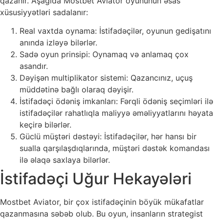
qazanır. Aşağıda Mostbet Aviator oyununun əsas
xüsusiyyətləri sadalanır:
Real vaxtda oynama: İstifadəçilər, oyunun gedişatını
anında izləyə bilərlər.
Sadə oyun prinsipi: Oynamaq və anlamaq çox
asandır.
Dəyişən multiplikator sistemi: Qazancınız, uçuş
müddətinə bağlı olaraq dəyişir.
İstifadəçi ödəniş imkanları: Fərqli ödəniş seçimləri ilə
istifadəçilər rahatlıqla maliyyə əməliyyatlarını həyata
keçirə bilərlər.
Güclü müştəri dəstəyi: İstifadəçilər, hər hansı bir
sualla qarşılaşdıqlarında, müştəri dəstək komandası
ilə əlaqə saxlaya bilərlər.
İstifadəçi Uğur Hekayələri
Mostbet Aviator, bir çox istifadəçinin böyük mükafatlar
qazanmasına səbəb olub. Bu oyun, insanların strategist