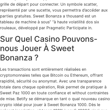
grille de départ pour connecter. Un symbole scatter,
représenté par une sucette, vous permettra d’accéder aux
parties gratuites. Sweet Bonanza a thousand est un
tableau de machine à sous” “à haute volatilité dos six
rouleaux, développé par Pragmatic Participate in.
Sur Quel Casino Pouvons-
nous Jouer À Sweet
Bonanza ?
Les transactions sont entièrement réalisées en
cryptomonnaies telles que Bitcoin ou Ethereum, offrant
rapidité, sécurité ou anonymat. Avec une transparence
totale dans chaque opération, Risk permet de pratiquer à
Sweet Paz 1000 en toute confiance et without contraintes
de mise. Betify se démarque en tant o qual nouveau casino
crypto idéal pour jouer à Sweet Bonanza 1000. Dès le