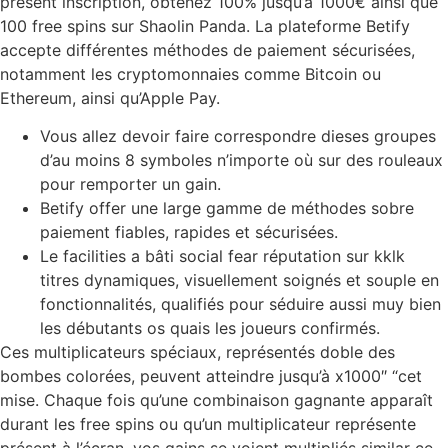
présent inscription, obtenez 100% jusqu’à 1000€ ainsi que
100 free spins sur Shaolin Panda. La plateforme Betify
accepte différentes méthodes de paiement sécurisées,
notamment les cryptomonnaies comme Bitcoin ou
Ethereum, ainsi qu’Apple Pay.
Vous allez devoir faire correspondre dieses groupes
d’au moins 8 symboles n’importe où sur des rouleaux
pour remporter un gain.
Betify offer une large gamme de méthodes sobre
paiement fiables, rapides et sécurisées.
Le facilities a bâti social fear réputation sur kklk
titres dynamiques, visuellement soignés et souple en
fonctionnalités, qualifiés pour séduire aussi muy bien
les débutants os quais les joueurs confirmés.
Ces multiplicateurs spéciaux, représentés doble des
bombes colorées, peuvent atteindre jusqu’à x1000″ “cet
mise. Chaque fois qu’une combinaison gagnante apparaît
durant les free spins ou qu’un multiplicateur représente