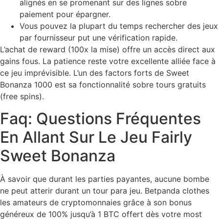
alignés en se promenant sur des lignes sobre
paiement pour épargner.
Vous pouvez la plupart du temps rechercher des jeux
par fournisseur put une vérification rapide.
L’achat de reward (100x la mise) offre un accès direct aux
gains fous. La patience reste votre excellente alliée face à
ce jeu imprévisible. L’un des factors forts de Sweet
Bonanza 1000 est sa fonctionnalité sobre tours gratuits
(free spins).
Faq: Questions Fréquentes
En Allant Sur Le Jeu Fairly
Sweet Bonanza
À savoir que durant les parties payantes, aucune bombe
ne peut atterir durant un tour para jeu. Betpanda clothes
les amateurs de cryptomonnaies grâce à son bonus
généreux de 100% jusqu’à 1 BTC offert dès votre most