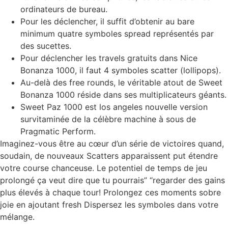
ordinateurs de bureau.
Pour les déclencher, il suffit d’obtenir au bare
minimum quatre symboles spread représentés par
des sucettes.
Pour déclencher les travels gratuits dans Nice
Bonanza 1000, il faut 4 symboles scatter (lollipops).
Au-delà des free rounds, le véritable atout de Sweet
Bonanza 1000 réside dans ses multiplicateurs géants.
Sweet Paz 1000 est los angeles nouvelle version
survitaminée de la célèbre machine à sous de
Pragmatic Perform.
Imaginez-vous être au cœur d’un série de victoires quand,
soudain, de nouveaux Scatters apparaissent put étendre
votre course chanceuse. Le potentiel de temps de jeu
prolongé ça veut dire que tu pourrais” “regarder des gains
plus élevés à chaque tour! Prolongez ces moments sobre
joie en ajoutant fresh Dispersez les symboles dans votre
mélange.