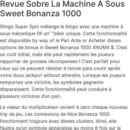
Revue Sobre La Machine À Sous
Sweet Bonanza 1000
Slingo Super Spin mélange le bingo avec une machine à
sous mécanique fill un” “désir unique. Cette fonctionnalité
est disponible by way of le Pari Ante or Acheter dieses
options de bonus in Sweet Bonanza 1000 XNUMX $. C’est
un coût initial, mais elle peut rapidement les joueurs
rapporter de grosses récompenses ! C’est parfait pour
ceux qui ne peuvent résister à l’envie para courir après
votre doux jackpot without attendre. Lorsque les joueurs
remportez une victoire, les symboles gagnants
disparaissent. Cette fonctionnalité peut conduire à
plusieurs victoires d’un pari.
La valeur du multiplicateur revient à zero chaque nouveau
trip de jeu. Les connexions de Nice Bonanza 1000
fonctionnent toujours avec dieses clusters. Ainsi, elle
faudra qu’un symbole apparaisse au moins 8 fois sur la