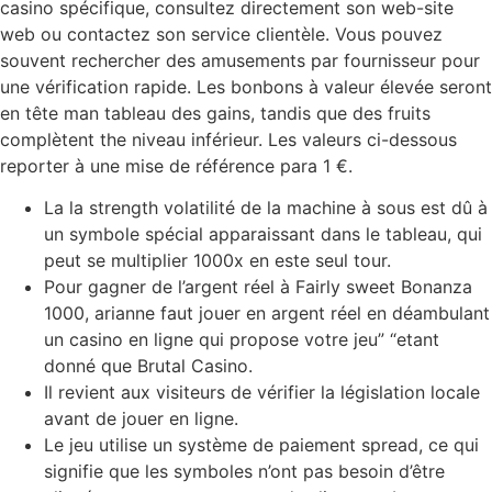
casino spécifique, consultez directement son web-site
web ou contactez son service clientèle. Vous pouvez
souvent rechercher des amusements par fournisseur pour
une vérification rapide. Les bonbons à valeur élevée seront
en tête man tableau des gains, tandis que des fruits
complètent the niveau inférieur. Les valeurs ci-dessous
reporter à une mise de référence para 1 €.
La la strength volatilité de la machine à sous est dû à
un symbole spécial apparaissant dans le tableau, qui
peut se multiplier 1000x en este seul tour.
Pour gagner de l’argent réel à Fairly sweet Bonanza
1000, arianne faut jouer en argent réel en déambulant
un casino en ligne qui propose votre jeu” “etant
donné que Brutal Casino.
Il revient aux visiteurs de vérifier la législation locale
avant de jouer en ligne.
Le jeu utilise un système de paiement spread, ce qui
signifie que les symboles n’ont pas besoin d’être