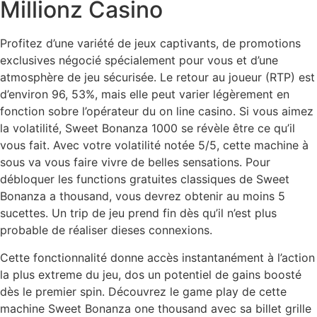
Millionz Casino
Profitez d’une variété de jeux captivants, de promotions
exclusives négocié spécialement pour vous et d’une
atmosphère de jeu sécurisée. Le retour au joueur (RTP) est
d’environ 96, 53%, mais elle peut varier légèrement en
fonction sobre l’opérateur du on line casino. Si vous aimez
la volatilité, Sweet Bonanza 1000 se révèle être ce qu’il
vous fait. Avec votre volatilité notée 5/5, cette machine à
sous va vous faire vivre de belles sensations. Pour
débloquer les functions gratuites classiques de Sweet
Bonanza a thousand, vous devrez obtenir au moins 5
sucettes. Un trip de jeu prend fin dès qu’il n’est plus
probable de réaliser dieses connexions.
Cette fonctionnalité donne accès instantanément à l’action
la plus extreme du jeu, dos un potentiel de gains boosté
dès le premier spin. Découvrez le game play de cette
machine Sweet Bonanza one thousand avec sa billet grille