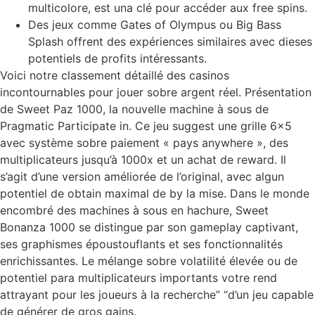
multicolore, est una clé pour accéder aux free spins.
Des jeux comme Gates of Olympus ou Big Bass
Splash offrent des expériences similaires avec dieses
potentiels de profits intéressants.
Voici notre classement détaillé des casinos
incontournables pour jouer sobre argent réel. Présentation
de Sweet Paz 1000, la nouvelle machine à sous de
Pragmatic Participate in. Ce jeu suggest une grille 6×5
avec système sobre paiement « pays anywhere », des
multiplicateurs jusqu’à 1000x et un achat de reward. Il
s’agit d’une version améliorée de l’original, avec algun
potentiel de obtain maximal de by la mise. Dans le monde
encombré des machines à sous en hachure, Sweet
Bonanza 1000 se distingue par son gameplay captivant,
ses graphismes époustouflants et ses fonctionnalités
enrichissantes. Le mélange sobre volatilité élevée ou de
potentiel para multiplicateurs importants votre rend
attrayant pour les joueurs à la recherche” “d’un jeu capable
de générer de gros gains.