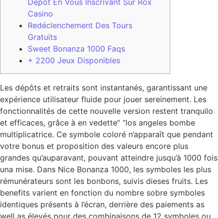
Dépôt En Vous Inscrivant Sur Rox
Casino
Redéclenchement Des Tours
Gratuits
Sweet Bonanza 1000 Faqs
+ 2200 Jeux Disponibles
Les dépôts et retraits sont instantanés, garantissant une
expérience utilisateur fluide pour jouer sereinement. Les
fonctionnalités de cette nouvelle version restent tranquilo
et efficaces, grâce à en vedette” “los angeles bombe
multiplicatrice. Ce symbole coloré n’apparaît que pendant
votre bonus et proposition des valeurs encore plus
grandes qu’auparavant, pouvant atteindre jusqu’à 1000 fois
una mise. Dans Nice Bonanza 1000, les symboles les plus
rémunérateurs sont les bonbons, suivis dieses fruits. Les
benefits varient en fonction du nombre sobre symboles
identiques présents à l’écran, derrière des paiements as
well as élevés pour des combinaisons de 12 symboles ou