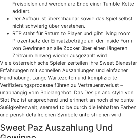
Freispielen und werden are Ende einer Tumble-Kette
addiert.
Der Aufbau ist überschaubar sowie das Spiel selbst
nicht schwierig über verstehen.
RTP steht für Return to Player und gibt living room
Prozentsatz der Einsatzbeträge an, der inside Form
von Gewinnen an alle Zocker über einen längeren
Zeitraum hinweg wieder ausgezahlt wird.
Viele österreichische Spieler zerteilen ihre Sweet Bienestar
Erfahrungen mit schnellen Auszahlungen und einfacher
Handhabung. Lange Wartezeiten und komplizierte
Verifizierungsprozesse führen zu Vertrauensverlust –
unabhängig vom Spielangebot. Das Design and style von
Slot Paz ist ansprechend und erinnert an noch eine bunte
Süßigkeitenwelt, seemed to be durch die lebhaften Farben
und perish detailreichen Symbole unterstrichen wird.
Sweet Paz Auszahlung Und
Gewinne