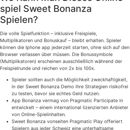
spiel Sweet Bonanza
Spielen?
Die volle Spielfunktion – inklusive Freispiele,
Multiplikatoren und Bonuskauf – bleibt erhalten. Spieler
können die Iphone app jederzeit starten, ohne sich auf den
Browser verlassen über müssen. Die Bonussymbole
(Multiplikatoren) erscheinen ausschließlich während der
Freispielrunde und reichen von 2x bis 100x.
Spieler sollten auch die Möglichkeit zweckhaftigkeit,
in der Sweet Bonanza Demo ihre Strategien risikofrei
zu testen, bevor sie echtes Geld nutzen.
App Bonanza vermag von Pragmatic Participate in
entwickelt – einem international lizenzierten Anbieter
von Online-Spielinhalten.
Sweet Bonanza vonseiten Pragmatic Play offeriert
Spielern aus jeder Schweiz eine unterhaltsame