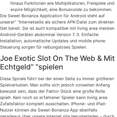
hinaus Funktionen wie Multiplikatoren, Freispiele und
expire Möglichkeit, eine Bonusrunde zu bekommen.
Die Sweet Bonanza Application für Android steht auf
unserer” “Internetseite als sichere APK-Datei zum direkten
Get bereit. Sie ist auch kompatibel mit living area meisten
Android-Geräten abdominal Version 7. 0. Einfache
Installation, automatische Updates und mobile phone
Steuerung sorgen für reibungsloses Spielen.
Joe Exotic Slot On The Web & Mit
Echtgeld” “spielen
Diese Spirale führt bei der einen Seite zu immer größeren
Spielverlusten. Man sollte sich jedoch vonseiten Anfang
bewusst sein, dass der Faktor Glück eine große Rolle
spielt. Kein noch so erfahrener Spieler kann living area
Zufallsfaktor komplett ausschalten. IPhone- und iPad-
Nutzer können die Sweet-Bonanza App ebenfalls
geradeaus über unsere Internet site herunterladen – durch