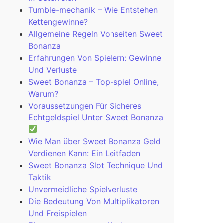
Tumble-mechanik – Wie Entstehen
Kettengewinne?
Allgemeine Regeln Vonseiten Sweet
Bonanza
Erfahrungen Von Spielern: Gewinne
Und Verluste
Sweet Bonanza – Top-spiel Online,
Warum?
Voraussetzungen Für Sicheres
Echtgeldspiel Unter Sweet Bonanza
Wie Man über Sweet Bonanza Geld
Verdienen Kann: Ein Leitfaden
Sweet Bonanza Slot Technique Und
Taktik
Unvermeidliche Spielverluste
Die Bedeutung Von Multiplikatoren
Und Freispielen