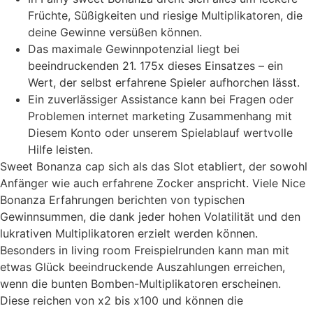
Früchte, Süßigkeiten und riesige Multiplikatoren, die
deine Gewinne versüßen können.
Das maximale Gewinnpotenzial liegt bei
beeindruckenden 21. 175x dieses Einsatzes – ein
Wert, der selbst erfahrene Spieler aufhorchen lässt.
Ein zuverlässiger Assistance kann bei Fragen oder
Problemen internet marketing Zusammenhang mit
Diesem Konto oder unserem Spielablauf wertvolle
Hilfe leisten.
Sweet Bonanza cap sich als das Slot etabliert, der sowohl
Anfänger wie auch erfahrene Zocker anspricht. Viele Nice
Bonanza Erfahrungen berichten von typischen
Gewinnsummen, die dank jeder hohen Volatilität und den
lukrativen Multiplikatoren erzielt werden können.
Besonders in living room Freispielrunden kann man mit
etwas Glück beeindruckende Auszahlungen erreichen,
wenn die bunten Bomben-Multiplikatoren erscheinen.
Diese reichen von x2 bis x100 und können die