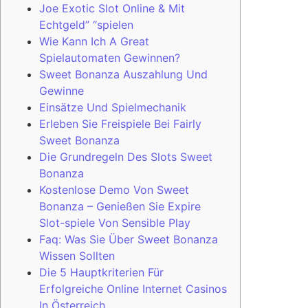
Joe Exotic Slot Online & Mit
Echtgeld” “spielen
Wie Kann Ich A Great
Spielautomaten Gewinnen?
Sweet Bonanza Auszahlung Und
Gewinne
Einsätze Und Spielmechanik
Erleben Sie Freispiele Bei Fairly
Sweet Bonanza
Die Grundregeln Des Slots Sweet
Bonanza
Kostenlose Demo Von Sweet
Bonanza – Genießen Sie Expire
Slot-spiele Von Sensible Play
Faq: Was Sie Über Sweet Bonanza
Wissen Sollten
Die 5 Hauptkriterien Für
Erfolgreiche Online Internet Casinos
In Österreich