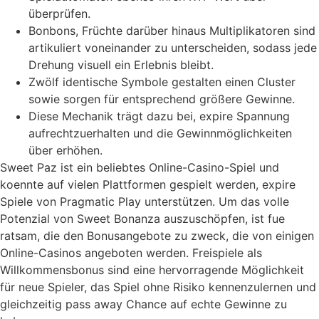
überprüfen.
Bonbons, Früchte darüber hinaus Multiplikatoren sind
artikuliert voneinander zu unterscheiden, sodass jede
Drehung visuell ein Erlebnis bleibt.
Zwölf identische Symbole gestalten einen Cluster
sowie sorgen für entsprechend größere Gewinne.
Diese Mechanik trägt dazu bei, expire Spannung
aufrechtzuerhalten und die Gewinnmöglichkeiten
über erhöhen.
Sweet Paz ist ein beliebtes Online-Casino-Spiel und
koennte auf vielen Plattformen gespielt werden, expire
Spiele von Pragmatic Play unterstützen. Um das volle
Potenzial von Sweet Bonanza auszuschöpfen, ist fue
ratsam, die den Bonusangebote zu zweck, die von einigen
Online-Casinos angeboten werden. Freispiele als
Willkommensbonus sind eine hervorragende Möglichkeit
für neue Spieler, das Spiel ohne Risiko kennenzulernen und
gleichzeitig pass away Chance auf echte Gewinne zu