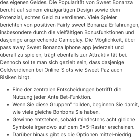
des eigenen Geldes. Die Popularität von Sweet Bonanza
beruht auf seinem einzigartigen Design sowie dem
Potenzial, echtes Geld zu verdienen. Viele Spieler
berichten von positiven Fairly sweet Bonanza Erfahrungen,
insbesondere durch die vielfältigen Bonusfunktionen und
dasjenige ansprechende Gameplay. Die Möglichkeit, über
pass away Sweet Bonanza Iphone app jederzeit und
überall zu spielen, trägt ebenfalls zur Attraktivität bei.
Dennoch sollte man sich gezielt sein, dass dasjenige
Geldverdienen bei Online-Slots wie Sweet Paz auch
Risiken birgt.
Eine der zentralen Entscheidungen betrifft die
Nutzung jeder Ante Bet-Funktion.
Wenn Sie diese Gruppen” “bilden, beginnen Sie damit,
wie viele gleiche Bonbons Sie haben.
Gewinne entstehen, sobald mindestens acht gleiche
Symbole irgendwo auf dem 6×5-Raster erscheinen.
Darüber hinaus gibt es die Optionen mittel-niedrig