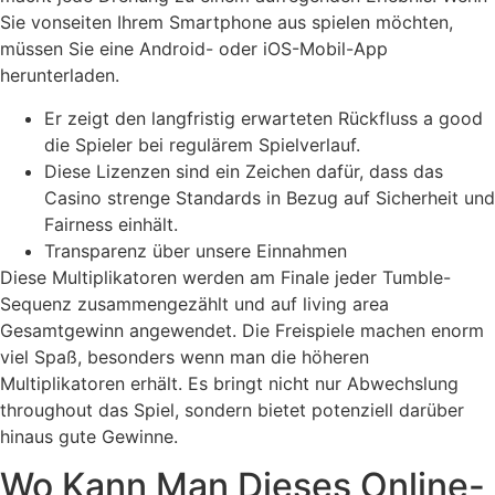
Sie vonseiten Ihrem Smartphone aus spielen möchten,
müssen Sie eine Android- oder iOS-Mobil-App
herunterladen.
Er zeigt den langfristig erwarteten Rückfluss a good
die Spieler bei regulärem Spielverlauf.
Diese Lizenzen sind ein Zeichen dafür, dass das
Casino strenge Standards in Bezug auf Sicherheit und
Fairness einhält.
Transparenz über unsere Einnahmen
Diese Multiplikatoren werden am Finale jeder Tumble-
Sequenz zusammengezählt und auf living area
Gesamtgewinn angewendet. Die Freispiele machen enorm
viel Spaß, besonders wenn man die höheren
Multiplikatoren erhält. Es bringt nicht nur Abwechslung
throughout das Spiel, sondern bietet potenziell darüber
hinaus gute Gewinne.
Wo Kann Man Dieses Online-