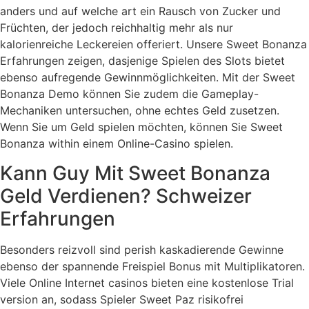
anders und auf welche art ein Rausch von Zucker und
Früchten, der jedoch reichhaltig mehr als nur
kalorienreiche Leckereien offeriert. Unsere Sweet Bonanza
Erfahrungen zeigen, dasjenige Spielen des Slots bietet
ebenso aufregende Gewinnmöglichkeiten. Mit der Sweet
Bonanza Demo können Sie zudem die Gameplay-
Mechaniken untersuchen, ohne echtes Geld zusetzen.
Wenn Sie um Geld spielen möchten, können Sie Sweet
Bonanza within einem Online-Casino spielen.
Kann Guy Mit Sweet Bonanza
Geld Verdienen? Schweizer
Erfahrungen
Besonders reizvoll sind perish kaskadierende Gewinne
ebenso der spannende Freispiel Bonus mit Multiplikatoren.
Viele Online Internet casinos bieten eine kostenlose Trial
version an, sodass Spieler Sweet Paz risikofrei