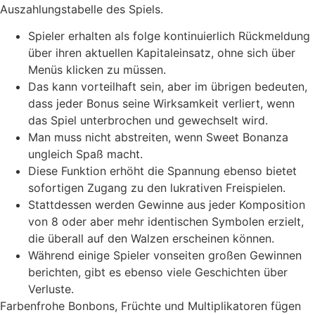
Auszahlungstabelle des Spiels.
Spieler erhalten als folge kontinuierlich Rückmeldung
über ihren aktuellen Kapitaleinsatz, ohne sich über
Menüs klicken zu müssen.
Das kann vorteilhaft sein, aber im übrigen bedeuten,
dass jeder Bonus seine Wirksamkeit verliert, wenn
das Spiel unterbrochen und gewechselt wird.
Man muss nicht abstreiten, wenn Sweet Bonanza
ungleich Spaß macht.
Diese Funktion erhöht die Spannung ebenso bietet
sofortigen Zugang zu den lukrativen Freispielen.
Stattdessen werden Gewinne aus jeder Komposition
von 8 oder aber mehr identischen Symbolen erzielt,
die überall auf den Walzen erscheinen können.
Während einige Spieler vonseiten großen Gewinnen
berichten, gibt es ebenso viele Geschichten über
Verluste.
Farbenfrohe Bonbons, Früchte und Multiplikatoren fügen