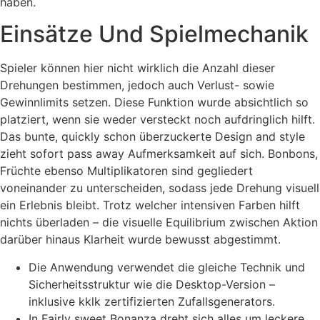
haben.
Einsätze Und Spielmechanik
Spieler können hier nicht wirklich die Anzahl dieser
Drehungen bestimmen, jedoch auch Verlust- sowie
Gewinnlimits setzen. Diese Funktion wurde absichtlich so
platziert, wenn sie weder versteckt noch aufdringlich hilft.
Das bunte, quickly schon überzuckerte Design and style
zieht sofort pass away Aufmerksamkeit auf sich. Bonbons,
Früchte ebenso Multiplikatoren sind gegliedert
voneinander zu unterscheiden, sodass jede Drehung visuell
ein Erlebnis bleibt. Trotz welcher intensiven Farben hilft
nichts überladen – die visuelle Equilibrium zwischen Aktion
darüber hinaus Klarheit wurde bewusst abgestimmt.
Die Anwendung verwendet die gleiche Technik und
Sicherheitsstruktur wie die Desktop-Version –
inklusive kklk zertifizierten Zufallsgenerators.
In Fairly sweet Bonanza dreht sich alles um leckere