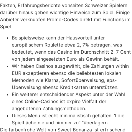
Fakten, Erfahrungsberichte vonseiten Schweizer Spielern
darüber hinaus geben wichtige Hinweise zum Spiel. Einige
Anbieter verknüpfen Promo-Codes direkt mit Functions im
Spiel.
Beispielsweise kann der Hausvorteil unter
europäischem Roulette etwa 2, 7% betragen, was
bedeutet, wenn das Casino im Durchschnitt 2, 7 Cent
von jedem eingesetzten Euro als Gewinn behält.
Wir haben Casinos ausgewählt, die Zahlungen within
EUR akzeptieren ebenso die beliebtesten lokalen
Methoden wie Klarna, Sofortüberweisung, eps-
Überweisung ebenso Kreditkarten unterstützen.
Ein weiterer entscheidender Aspekt unter der Wahl
eines Online-Casinos ist expire Vielfalt der
angebotenen Zahlungsmethoden.
Dieses Menü ist echt minimalistisch gehalten, 1 die
Spielfläche nie und nimmer zu” “überlagern.
Die farbenfrohe Welt von Sweet Bonanza ist erfrischend