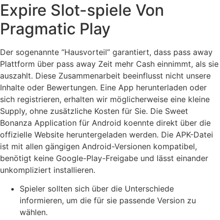
Expire Slot-spiele Von
Pragmatic Play
Der sogenannte “Hausvorteil” garantiert, dass pass away
Plattform über pass away Zeit mehr Cash einnimmt, als sie
auszahlt. Diese Zusammenarbeit beeinflusst nicht unsere
Inhalte oder Bewertungen. Eine App herunterladen oder
sich registrieren, erhalten wir möglicherweise eine kleine
Supply, ohne zusätzliche Kosten für Sie. Die Sweet
Bonanza Application für Android koennte direkt über die
offizielle Website heruntergeladen werden. Die APK-Datei
ist mit allen gängigen Android-Versionen kompatibel,
benötigt keine Google-Play-Freigabe und lässt einander
unkompliziert installieren.
Spieler sollten sich über die Unterschiede
informieren, um die für sie passende Version zu
wählen.