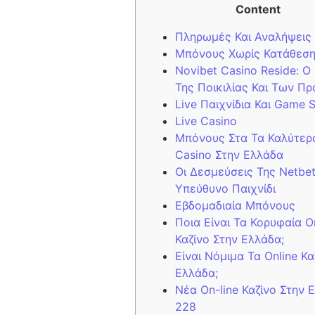
Content
Πληρωμές Και Αναλήψεις
Μπόνους Χωρίς Κατάθεσ
Novibet Casino Reside: Ο
Της Ποικιλίας Και Των Π
Live Παιχνίδια Και Game 
Live Casino
Μπόνους Στα Τα Καλύτερα
Casino Στην Ελλάδα
Οι Δεσμεύσεις Της Netbet
Υπεύθυνο Παιχνίδι
Εβδομαδιαία Μπόνους
Ποια Είναι Τα Κορυφαία O
Καζίνο Στην Ελλάδα;
Είναι Νόμιμα Τα Online Κα
Ελλάδα;
Νέα On-line Καζίνο Στην 
228