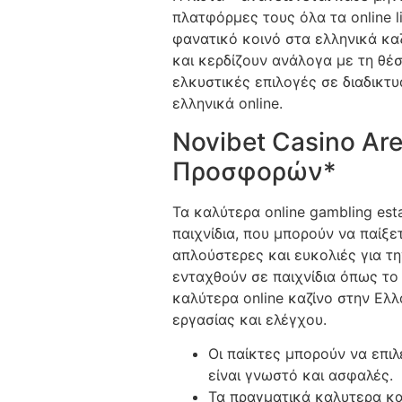
πλατφόρμες τους όλα τα online li
φανατικό κοινό στα ελληνικά καζ
και κερδίζουν ανάλογα με τη θέσ
ελκυστικές επιλογές σε διαδικτ
ελληνικά online.
Novibet Casino Are
Προσφορών*
Τα καλύτερα online gambling es
παιχνίδια, που μπορούν να παίξε
απλούστερες και ευκολιές για τη
ενταχθούν σε παιχνίδια όπως το 
καλύτερα online καζίνο στην Ελλ
εργασίας και ελέγχου.
Οι παίκτες μπορούν να επιλ
είναι γνωστό και ασφαλές.
Τα πραγματικά καλυτερα καζ