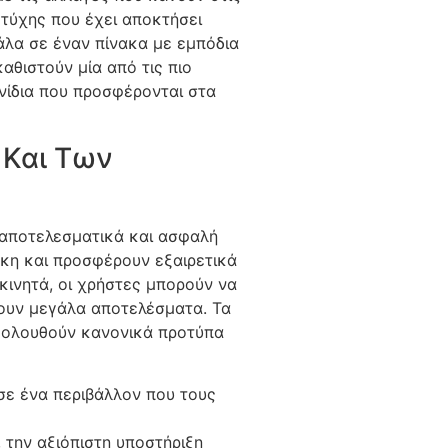
ι τύχης που έχει αποκτήσει
πάλα σε έναν πίνακα με εμπόδια
αθιστούν μία από τις πιο
χνίδια που προσφέρονται στα
ς Και Των
, αποτελεσματικά και ασφαλή
ήκη και προσφέρουν εξαιρετικά
κινητά, οι χρήστες μπορούν να
ίσουν μεγάλα αποτελέσματα. Τα
 ακολουθούν κανονικά προτύπα
 σε ένα περιβάλλον που τους
 την αξιόπιστη υποστήριξη