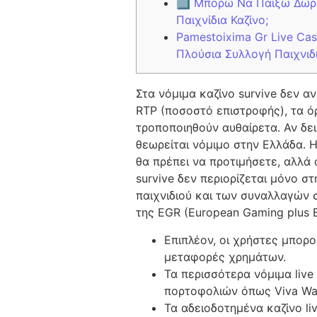
⃣ Μπορώ Να Παίξω Δωρ
Παιχνίδια Καζίνο;
Pamestoixima Gr Live Cas
Πλούσια Συλλογή Παιχνιδ
Στα νόμιμα καζίνο survive δεν ανε
RTP (ποσοστό επιστροφής), τα όρ
τροποποιηθούν αυθαίρετα. Αν δε
θεωρείται νόμιμο στην Ελλάδα. Η
θα πρέπει να προτιμήσετε, αλλά 
survive δεν περιορίζεται μόνο σ
παιχνιδιού και των συναλλαγών 
της EGR (European Gaming plus B
Επιπλέον, οι χρήστες μπορού
μεταφορές χρημάτων.
Τα περισσότερα νόμιμα liv
πορτοφολιών όπως Viva Wall
Τα αδειοδοτημένα καζίνο l