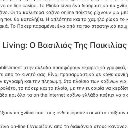
ve on line casino. Το Plinko είναι ένα διαδραστικό παιχνίδ
ίνο. Οι τα καλυτερα καζινο online παίκτες ρίχνουν μια μ
η που θα καταλήξει. Η απλότητα και το χαμηλό ρίσκο το κ
υακά. Το Πόκερ παραμένει ένα από τα πιο στρατηγικά παι
 Living: Ο Βασιλιάς Της Ποικιλία
tablishment στην ελλαδα προσφέρουν εξαιρετικά γραφικά
τε από το κινητό σας. Είναι προσαρμοστικά σε κάθε συνθ
ν εγγραφή και την πληρωμή. Στο πλαίσιο των καζίνων για 
ρολέτο, το πόκερ και τα πλοία, με την ευκαιρία να κερδ
άδα και όλα τα on the internet καζίνο ελλάδα πρέπει να
έξουν παιχνίδια που τους ενδιαφέρουν και να τα παίξουν
ινο on-line ξεχωρίζουν από τη διαφάνεια στους κανόνες,