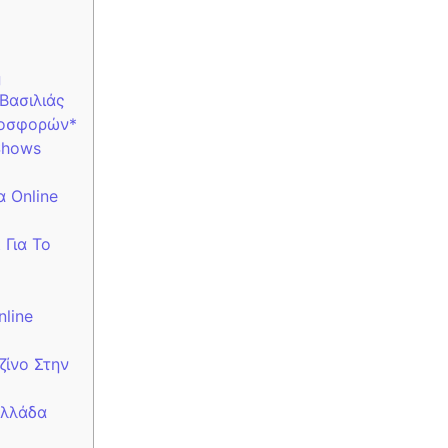
η
 Βασιλιάς
ροσφορών*
Shows
 Online
 Για Το
nline
ζίνο Στην
Ελλάδα