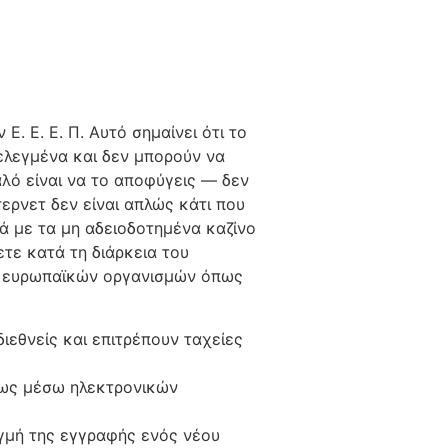
Ε. Ε. Ε. Π. Αυτό σημαίνει ότι το
 ελεγμένα και δεν μπορούν να
αλό είναι να το αποφύγεις — δεν
τερνετ δεν είναι απλώς κάτι που
ρά με τα μη αδειοδοτημένα καζίνο
ετε κατά τη διάρκεια του
των ευρωπαϊκών οργανισμών όπως
 διεθνείς και επιτρέπουν ταχείες
ίως μέσω ηλεκτρονικών
ιγμή της εγγραφής ενός νέου