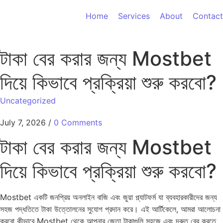
Skip to content
Home
Services
About
Contact
টাকা বের করার জন্য Mostbet
দিয়ে কিভাবে প্রক্রিয়া শুরু করবো?
Uncategorized
July 7, 2026
/
0 Comments
টাকা বের করার জন্য Mostbet
দিয়ে কিভাবে প্রক্রিয়া শুরু করবো?
Mostbet একটি জনপ্রিয় অনলাইন বাজি এবং জুয়া প্ল্যাটফর্ম যা ব্যবহারকারীদের জন্য
সহজ পদ্ধতিতে টাকা উত্তোলনের সুযোগ প্রদান করে। এই আর্টিকেলে, আমরা আলোচনা
করবো কীভাবে Mostbet থেকে আপনার জেতা টাকাগুলি সহজে এবং দ্রুত বের করতে