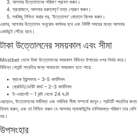
আপনার উত্তোলনের পরিমাণ প্রবেশ করুন।
প্রয়োজনে, আপনার গুরুত্বপূর্ণ তথ্য প্রেরণ করুন।
সবকিছু নিশ্চিত করার পর, ‘উত্তোলন’ বোতামে ক্লিক করুন।
এরপর, আপনার উত্তোলন অনুরোধ কার্যকর হবে এবং নির্দিষ্ট সময়ের মধ্যে আপনার
একাউন্টে পৌঁছে যাবে।
টাকা উত্তোলনের সময়কাল এবং সীমা
Mostbet থেকে টাকা উত্তোলনের সময়কাল বিভিন্ন উপায়ের ওপর নির্ভর করে।
বিভিন্ন পেমেন্ট পদ্ধতির জন্য সাধারণত সময়কাল হতে পারে:
ব্যাংক ট্রান্সফার – 3-5 কার্যদিবস
ক্রেডিট/ডেবিট কার্ড – 2-3 কার্যদিবস
ই-ওয়ালেট – 1 ঘন্টা থেকে 24 ঘণ্টা
এছাড়াও, উত্তোলনের সর্বনিম্ন এবং সর্বাধিক সীমা সম্পর্কে জানুন। প্রতিটি পদ্ধতির জন্য
হিসাব করুন, এবং তা নিশ্চিত করুন যে আপনার অ্যাকাউন্টের তালিকাবদ্ধ পরিমাণ তার বেশি
নয়।
উপসংহার